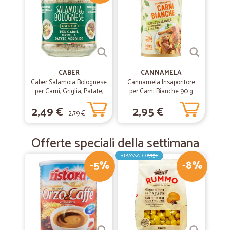
CABER
CANNAMELA
Caber Salamoia Bolognese
Cannamela Insaporitore
per Carni, Griglia, Patate,
per Carni Bianche 90 g
Verdure 200 gr.
2,49 €
2,95 €
2,79 €
Offerte speciali della settimana
RIBASSATO
2,75€
-5%
-8%