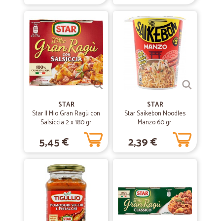
Servizio celere, rispettando i tempi Prodotti di qualità anche per
quanto riguarda frutta e verdura. Grazie ☺️
—
Giulio B.
09/07/2020
Transazione perfetta
Transazione perfetta. Servizi rapidi e cortesi
STAR
—
Massimo P.
STAR
24/02/2020
Star Il Mio Gran Ragù con
Star Saikebon Noodles
Ottimo
Salsiccia 2 x 180 gr.
Manzo 60 gr.
Prodotto difficile da reperire da loro disponibile
5,45 €
2,39 €
—
Trustpilot
22/11/2019
Ho inviato un ordine di sera
Ho inviato un ordine di sera, il pacco mi è arrivato dopo un giorno e
mezzo. Tutto regolare e puntuale.