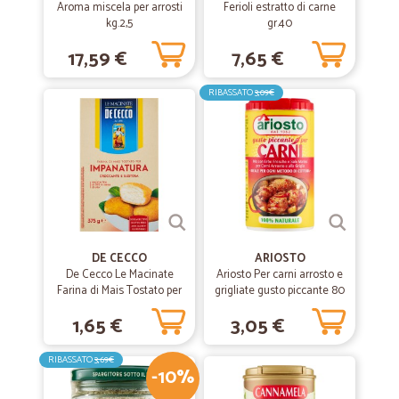
Aroma miscela per arrosti
Ferioli estratto di carne
kg.2,5
gr.40
17,59 €
7,65 €
RIBASSATO
3,09€
DE CECCO
ARIOSTO
De Cecco Le Macinate
Ariosto Per carni arrosto e
Farina di Mais Tostato per
grigliate gusto piccante 80
Impanatura 375 gr. senza
gr.
1,65 €
3,05 €
glutine
RIBASSATO
3,69€
-10%