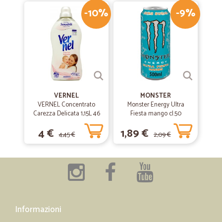
-10%
-9%
VERNEL
MONSTER
VERNEL Concentrato
Monster Energy Ultra
Carezza Delicata 1,15L 46
Fiesta mango cl.50
lavaggi
4 €
1,89 €
4,45 €
2,09 €
Informazioni