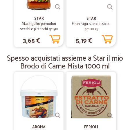
—
Scalia F.
26/07/2019
perfetto
STAR
STAR
Star tigullio pomodori
Gran ragu star classico -
perfetto bravi
secchi e pistacchi gr.190
gr.100 x3
3,65 €
5,19 €
—
Massimo V.
07/12/2018
Velocissimi nella consegna
Spesso acquistati assieme a Star il mio
Velocissimi nella consegna
Brodo di Carne Mista 1000 ml
AROMA
FERIOLI