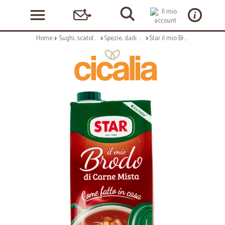
Home
Sughi, scatolame e condimenti
Spezie, dadi e insaporitori
Star il mio Brodo di Carne Mista 1000 ml