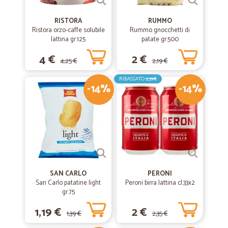
RISTORA
RUMMO
Ristora orzo-caffe solubile
Rummo gnocchetti di
lattina gr.125
patate gr.500
4 €
2 €
4,25 €
2,19 €
RIBASSATO
2,39€
-14%
-14%
SAN CARLO
PERONI
San Carlo patatine light
Peroni birra lattina cl.33x2
gr.75
1,19 €
2 €
1,39 €
2,35 €