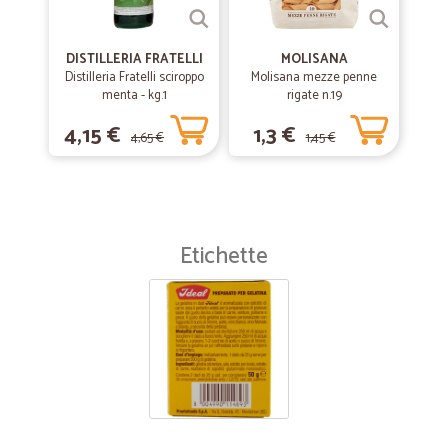
DISTILLERIA FRATELLI
MOLISANA
Distilleria Fratelli sciroppo
Molisana mezze penne
menta - kg.1
rigate n.19
4,15 €
1,3 €
4,65 €
1,45 €
Etichette