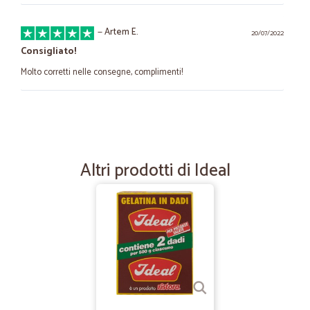
—
Artem E.
20/07/2022
Consigliato!
Molto corretti nelle consegne, complimenti!
—
Federica F.
16/07/2022
È arrivato esattamente quello che ho…
È arrivato esattamente quello che ho ordinato, nei tempi stabiliti.
Altri prodotti di Ideal
—
Trustpilot
16/02/2022
Ottimo servizio
Ho effettuato due ordini dei quali uno con il servizio " trasporto
refrigerato". Impeccabili. Una grande comoditá per chi é
impossibilitato ad effettuare la spesa nei negozi fisici. Hanno l'
accortezza di inserire detersivi e simili in scatole separate dagli
alimenti.