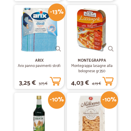
—
Ginetta A.
24/07/2019
Puntualità e precisione!
-13%
Puntualità e precisione!
—
Alfredo C.
04/07/2019
ok tutto bene
ok tutto bene
ARIX
MONTEGRAPPA
Arix panno pavimenti strofi
Montegrappa lasagne alla
bolognese gr.350
—
Fiorella D.
09/04/2019
3,25 €
4,03 €
tutto ok!
3,75 €
4,19 €
Veloci, professionali e larga disponibilità di prodotti.
-10%
-10%