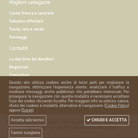
Migliori categorie
Carne fresca e lavorata
Salumi e affettati
Pasta, riso e cerali
Formaggi
Contatti
La mia lista dei desideri
Registrati
Contattaci
Questo sito utilizza cookies anche di terze parti per migliorare la
navigazione, ottimizzare l'esperienza utente, analizzare il traffico e
mostrare messaggi anche pubblicitari che potrebbero interessati. Per
proseguire la navigazione con questa modalità è necessario accettare
l'uso dei cookie cliccando Accetta. Per maggiori info su utilizzo, natura,
rifiuto dei cookies e modalità alternative di navigazione: [
Cookie Policy
]
oppure [
Scegli
]
Accetta solo tecnici
CHIUDI E ACCETTA
Cicalia srl - via Acerbi 35 - 46100 - Mantova (MN) - P.iva 02508120207 - C.Fisc
02508120207 - Tel. +39 0376 1590669 - REA: MN 258721
Fammi sciegliere