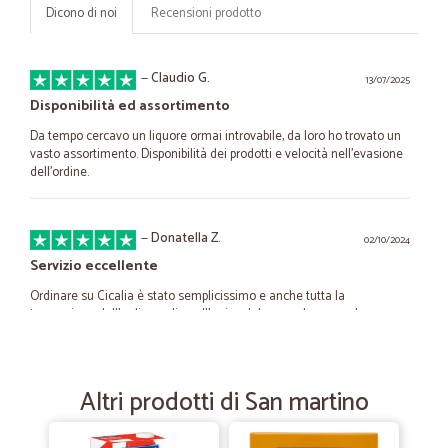
Dicono di noi
Recensioni prodotto
—
Claudio G.
13/07/2025
Disponibilità ed assortimento
Da tempo cercavo un liquore ormai introvabile, da loro ho trovato un
vasto assortimento. Disponibilità dei prodotti e velocità nell'evasione
dell’ordine.
—
Donatella Z.
02/10/2024
Servizio eccellente
Ordinare su Cicalia è stato semplicissimo e anche tutta la
transazione dall'ordine online all'arrivo del pacco da manuale.
Spedizione rapidissima, prodotti come da descrizione e molto ben
imballati. Sicuramente ricomprerò ancora su Cicalia.
Altri prodotti di San martino
—
Silvia M.
18/02/2024
Verdure fresche buonissime, servizio ottimo