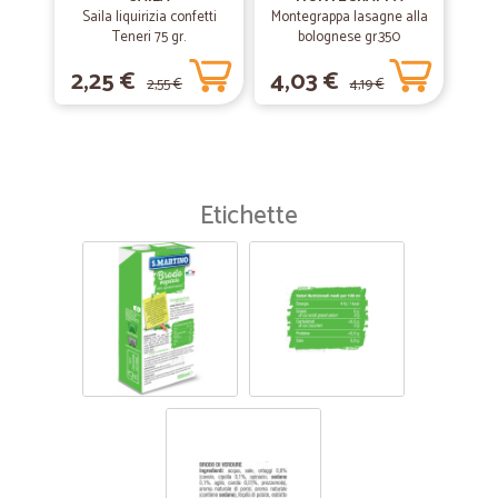
Saila liquirizia confetti
Montegrappa lasagne alla
Teneri 75 gr.
bolognese gr.350
2,25 €
4,03 €
2,55 €
4,19 €
Etichette