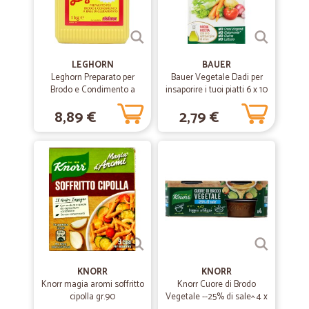
LEGHORN
BAUER
Leghorn Preparato per
Bauer Vegetale Dadi per
Brodo e Condimento a
insaporire i tuoi piatti 6 x 10
Base di Glutammato 1 kg
gr. senza glutammato
8,89 €
2,79 €
KNORR
KNORR
Knorr magia aromi soffritto
Knorr Cuore di Brodo
cipolla gr.90
Vegetale --25% di sale^ 4 x