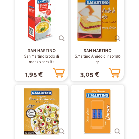
Verdure fresche buonissime, spero anche in Verdure congelate in
futuro. Servizio ottimo
—
Massimo O.
02/01/2023
tutto perfetto di più
SAN MARTINO
SAN MARTINO
tutto perfetto
San Martino brodo di
S.Martino Amido di riso 180
manzo brick lt.1
gr.
1,95 €
3,05 €
—
Alessandra C.
28/04/2021
SERVIZIO VELOCE ED EFFICIENTE
SERVIZIO VELOCE ED EFFICIENTE
—
Bruno B.
30/04/2020
Consegna puntuale
Consegna puntuale, assortimento e prezzi non concorrenziali con
Esselunga online ma buoni valido in alternativa.