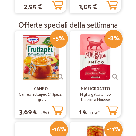
28 g
2,95 €
3,05 €
Offerte speciali della settimana
-5%
-8%
CAMEO
MIGLIORGATTO
Cameo fruttapec 2:1 3pezzi
Migliorgatto Unico
- gr.75
Deliziosa Mousse
Prosciutto 85 gr.
3,69 €
1 €
3,89 €
1,09 €
-16%
-11%