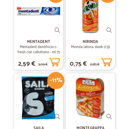
MENTADENT
MIRINDA
Mentadent dentifricio c-
Mirinda lattina sleek cl.33
fresh con colluttorio - ml.75
2,59 €
0,75 €
3,09 €
0,85 €
-11%
SAILA
MONTEGRAPPA