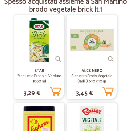
Spesso acquistati assieme a San Martino
brodo vegetale brick lt.1
—
Giordano Z.
04/12/2018
Consegna rapida
Consegna rapida, massima serietà.
STAR
ALCE NERO
Star il mio Brodo di Verdure
Alce nero Brodo Vegetale
1000 ml
Dadi Bio 10 x 10 gr
3,29 €
3,45 €