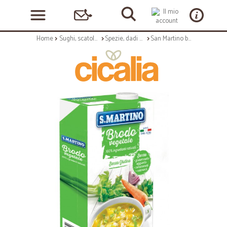
Home
Sughi, scatolame e condimenti
Spezie, dadi e insaporitori
San Martino brodo vegetale brick lt.1