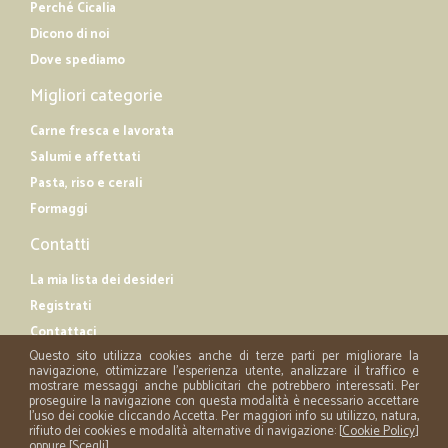
Perché Cicalia
Dicono di noi
Dove spediamo
Migliori categorie
Carne fresca e lavorata
Salumi e affettati
Pasta, riso e cerali
Formaggi
Contatti
La mia lista dei desideri
Registrati
Contattaci
Questo sito utilizza cookies anche di terze parti per migliorare la
navigazione, ottimizzare l'esperienza utente, analizzare il traffico e
mostrare messaggi anche pubblicitari che potrebbero interessati. Per
proseguire la navigazione con questa modalità è necessario accettare
l'uso dei cookie cliccando Accetta. Per maggiori info su utilizzo, natura,
rifiuto dei cookies e modalità alternative di navigazione: [
Cookie Policy
]
oppure [
Scegli
]