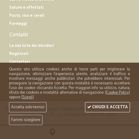
Salumi e affettati
Pasta, riso e cerali
Formaggi
Contatti
La mia lista dei desideri
Registrati
Contattaci
Questo sito utilizza cookies anche di terze parti per migliorare la
navigazione, ottimizzare l'esperienza utente, analizzare il traffico e
mostrare messaggi anche pubblicitari che potrebbero interessati. Per
proseguire la navigazione con questa modalità è necessario accettare
l'uso dei cookie cliccando Accetta. Per maggiori info su utilizzo, natura,
rifiuto dei cookies e modalità alternative di navigazione: [
Cookie Policy
]
oppure [
Scegli
]
Accetta solo tecnici
CHIUDI E ACCETTA
Cicalia srl - via Acerbi 35 - 46100 - Mantova (MN) - P.iva 02508120207 - C.Fisc
02508120207 - Tel. +39 0376 1590669 - REA: MN 258721
Fammi sciegliere