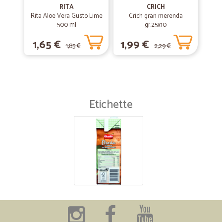
RITA
CRICH
Rita Aloe Vera Gusto Lime
Crich gran merenda
500 ml
gr.25x10
1,65 €
1,99 €
1,85 €
2,29 €
Etichette