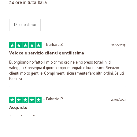
24 ore in tutta Italia
Dicono di noi
—
Barbara Z.
22/10/2025
Veloce e servizio clienti gentilissima
Buongiorno ho fatto il mio primo ordine e ho preso tortellini di
valeggio. Consegna il giorno dopo, mangiati e buonissimi. Servizio
clienti molto gentile. Complimenti sicuramente farò altri ordini. Saluti
Barbara
—
Fabrizio P.
25/04/2023
Acquisto
Tutto ok, perfetto e preciso