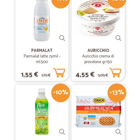
PARMALAT
AURICCHIO
Parmalat latte zymil -
Auricchio crema di
ml.500
provolone gr.150
1,55 €
4,55 €
1,75 €
5,05 €
-10%
-13%