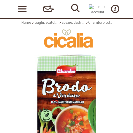
Home
Sughi, scatolame e condimenti
Spezie, dadi e insaporitori
Chambo brodo di verdure lt.1