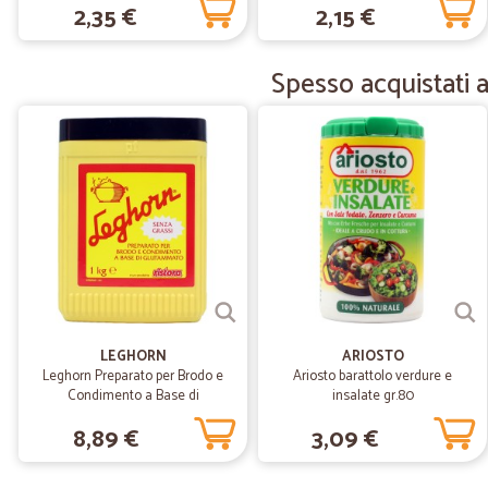
2,35 €
2,15 €
Spesso acquistati 
LEGHORN
ARIOSTO
Leghorn Preparato per Brodo e
Ariosto barattolo verdure e
Condimento a Base di
insalate gr.80
Glutammato 1 kg
8,89 €
3,09 €