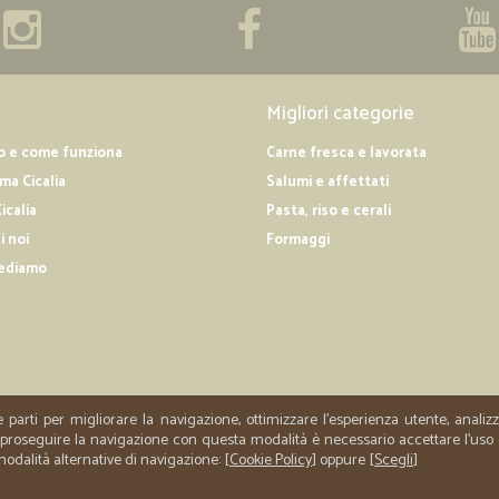
Migliori categorie
o e come funziona
Carne fresca e lavorata
a Cicalia
Salumi e affettati
icalia
Pasta, riso e cerali
i noi
Formaggi
ediamo
e parti per migliorare la navigazione, ottimizzare l'esperienza utente, anali
er proseguire la navigazione con questa modalità è necessario accettare l'uso
 modalità alternative di navigazione: [
Cookie Policy
] oppure [
Scegli
]