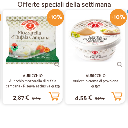
Offerte speciali della settimana
prodotti ottimi arrivati velocement
-10%
-10%
—
Simone R.
Tutto perfetto
Tutto perfetto
AURICCHIO
AURICCHIO
Auricchio mozzarella di bufala
Auricchio crema di provolone
campana - Riserva esclusiva gr.125
gr.150
2,87 €
4,55 €
3,19 €
5,05 €