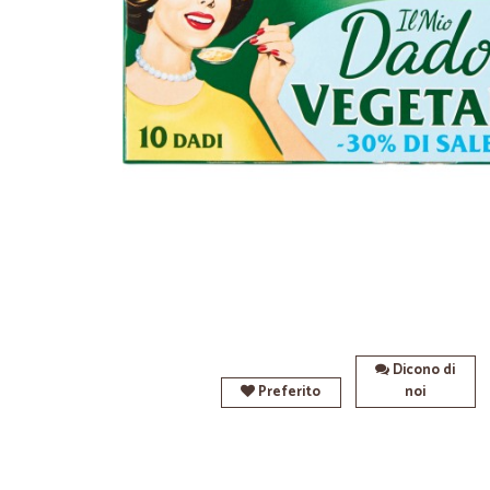
Dicono di
Preferito
noi