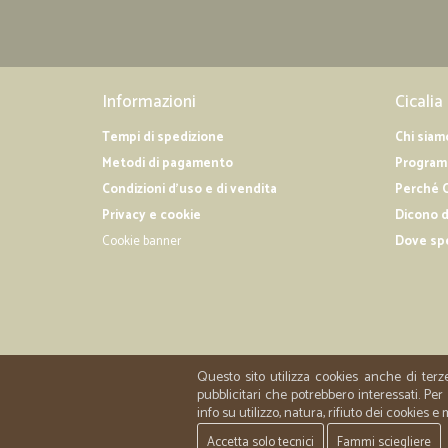
Informazioni
Cicalia
Tempi di spedizione
Chi siam
Metodi di pagamento
Programm
Condizioni d'uso e di vendita
Perché C
Privacy e cookie
Dicono d
Cookie banner
Dove sp
Questo sito utilizza cookies anche di terz
pubblicitari che potrebbero interessati. P
info su utilizzo, natura, rifiuto dei cookies e
Accetta solo tecnici
Fammi sciegliere