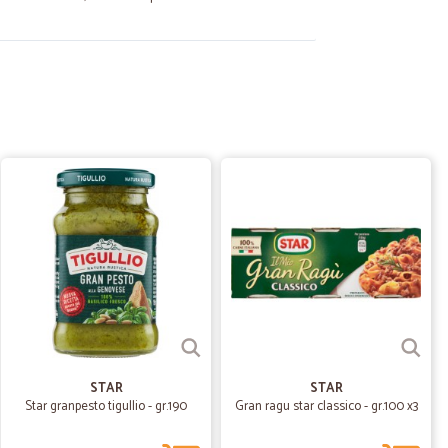
.
28/10/2024
zi ok
R.
03/02/2022
01/05/2021
ton
STAR
STAR
Star granpesto tigullio - gr.190
Gran ragu star classico - gr.100 x3