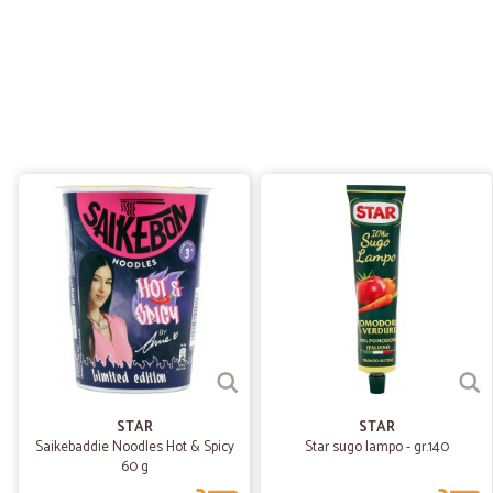
STAR
STAR
Saikebaddie Noodles Hot & Spicy
Star sugo lampo - gr.140
60 g