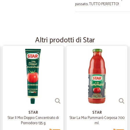
passato, TUTTO PERFETTO!
—
Domenico L
Consegna velocissima e prez
Altri prodotti di Star
Consegna velocissima e prezzi ok
—
Alessandra 
Sono soddisfatta bravi
Sono soddisfatta bravi
—
Vittorio D.
E’ andato tutto come previs
E’ andato tutto come previston
STAR
STAR
Star Il Mio Doppio Concentrato di
Star La Mia Pummarò Corposa 700
Pomodoro 135 g
ml.