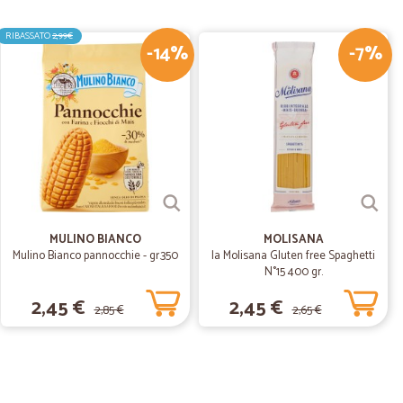
e.
RIBASSATO
2,99€
-14%
-7%
15/01/2020
MULINO BIANCO
MOLISANA
Mulino Bianco pannocchie - gr.350
la Molisana Gluten free Spaghetti
N°15 400 gr.
2,45 €
2,45 €
2,85 €
2,65 €