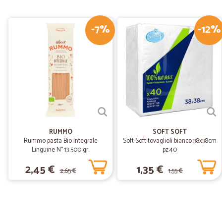
-7%
-12%
RUMMO
SOFT SOFT
Rummo pasta Bio Integrale
Soft Soft tovaglioli bianco 38x38cm
Linguine N° 13 500 gr.
pz.40
2,45 €
1,35 €
2,65 €
1,55 €