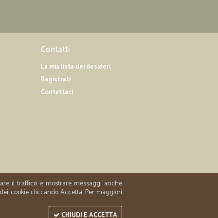
Contatti
La mia lista dei desideri
Registrati
Contattaci
zzare il traffico e mostrare messaggi anche
 dei cookie cliccando Accetta. Per maggiori
CHIUDI E ACCETTA