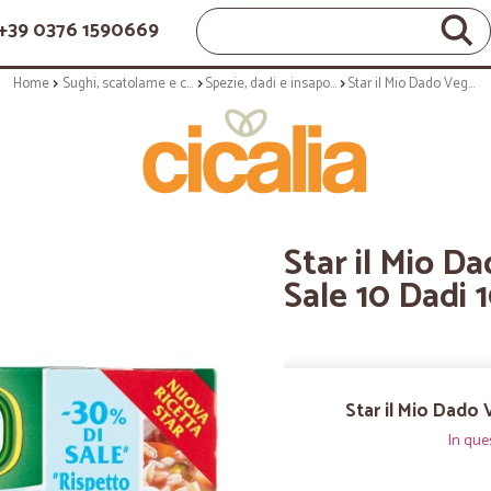
+39 0376 1590669
Home
Sughi, scatolame e condimenti
Spezie, dadi e insaporitori
Star il Mio Dado Vegetale -30% di Sale 10 Dadi 100 g
Star il Mio D
Sale 10 Dadi 
Star il Mio Dado 
In que