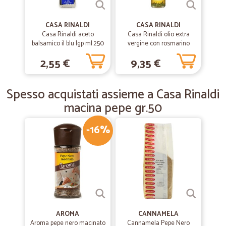
—
Maria bruna B.
13/08/2019
CASA RINALDI
CASA RINALDI
Una garanzia
Casa Rinaldi aceto
Casa Rinaldi olio extra
balsamico il blu Igp ml.250
vergine con rosmarino
È stato facilissimo ordinare e acquistare prodotti che non riuscivo a
ml.250
trovare nel luogo di mare dove sto villeggiando. La consegna ha
2,55 €
9,35 €
rispettato i brevi tempi previsti. Sono molto soddisfatta.
Spesso acquistati assieme a Casa Rinaldi
—
Garau M.
11/04/2019
macina pepe gr.50
Sono molto soddisfatta dei prodotti e…
-16%
Sono molto soddisfatta dei prodotti e anche per la rapidità della
merce Bravissimi
AROMA
CANNAMELA
Aroma pepe nero macinato
Cannamela Pepe Nero