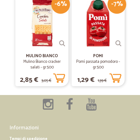
-6%
-7%
MULINO BIANCO
POMI
Mulino Bianco cracker
Pomì passata pomodoro -
salati - gr.500
gr.500
2,85 €
1,29 €
3,05 €
1,39 €
Informazioni
Tempi di spedizione