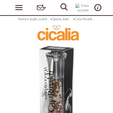
Home
Sughi, scatolame e condimenti
Spezie, dadi e insaporitori
Casa Rinaldi macina pepe gr.50