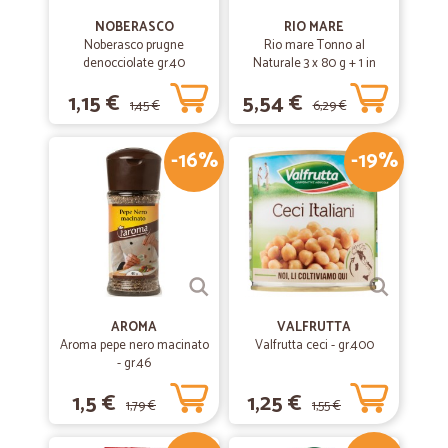
NOBERASCO
RIO MARE
Noberasco prugne
Rio mare Tonno al
denocciolate gr.40
Naturale 3 x 80 g + 1 in
omaggio
1,15 €
5,54 €
1,45 €
6,29 €
-16%
-19%
AROMA
VALFRUTTA
Aroma pepe nero macinato
Valfrutta ceci - gr.400
- gr.46
1,5 €
1,25 €
1,79 €
1,55 €