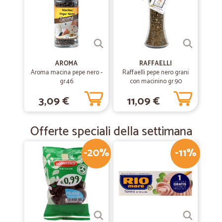
AROMA
RAFFAELLI
Aroma macina pepe nero -
Raffaelli pepe nero grani
gr.46
con macinino gr.90
3,09 €
11,09 €
Offerte speciali della settimana
-20%
-11%