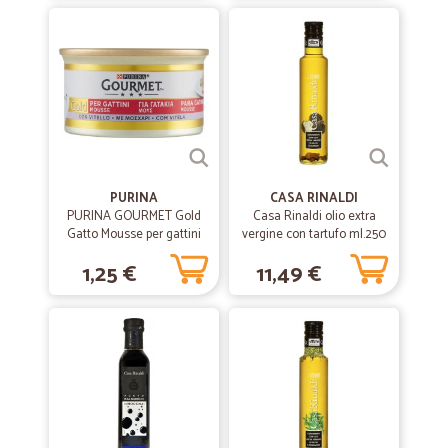
una volta alla settimana , purtroppo non rispetta il giorno , ovvero il
giovedì. Puoi ricevere , il venerdì o forse il sabato , in modalità
assolutamente occasionali. UN VERO DISSERVIZIO !!!
—
Marcella C.
15/12/2020
Puntuali e precisi.
Puntuali e precisi.
PURINA
CASA RINALDI
PURINA GOURMET Gold
Casa Rinaldi olio extra
Gatto Mousse per gattini
—
Salvatore C.
vergine con tartufo ml.250
17/10/2020
con Vitello lattina 85 gr.
Puntualità per la consegna del prodotto
1,25 €
11,49 €
Puntualità per la consegna del prodotto
—
Fausto S.
22/06/2020
Ottimo sevizio
Ottimo sevizio, prezzi un pochino alti.