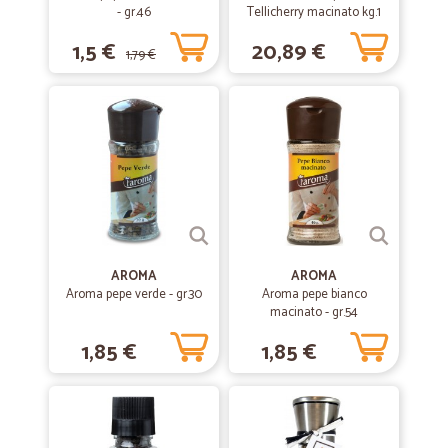
- gr.46
Tellicherry macinato kg.1
1,5 €
20,89 €
1,79 €
AROMA
AROMA
Aroma pepe verde - gr.30
Aroma pepe bianco
macinato - gr.54
1,85 €
1,85 €