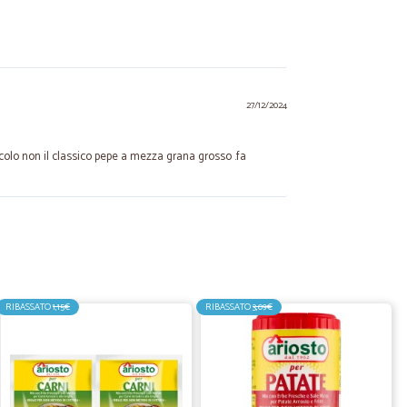
27/12/2024
iccolo non il classico pepe a mezza grana grosso .fa
04/12/2024
RIBASSATO
1,15€
RIBASSATO
3,09€
02/03/2024