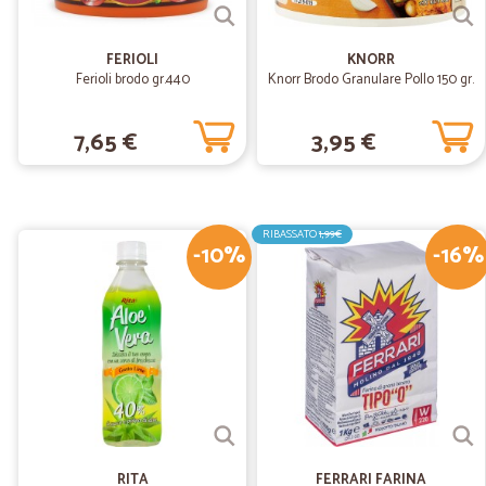
FERIOLI
KNORR
Ferioli brodo gr.440
Knorr Brodo Granulare Pollo 150 gr.
7,65 €
3,95 €
RIBASSATO
1,99€
-10%
-16%
RITA
FERRARI FARINA