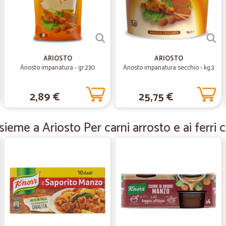
—
Paolo P.
GRAZIE
Rapidi nell'essere l'ordine è puntu
ARIOSTO
ARIOSTO
Ariosto impanatura - gr.230
Ariosto impanatura secchio - kg.3
—
Sabrina V.
2,89 €
25,75 €
Tutto perfetto!
La merce arriva perfettamente im
ieme a Ariosto Per carni arrosto e ai ferri 
veramente celere Ampia la scelta 
acquisterò ancora presso Cicalia
—
Spartaco L.
Tutto bene
Tutto bene. Tempi rispettati e con