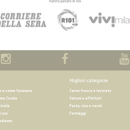
Hanno parlato di noi
Migliori categorie
o e come funziona
Carne fresca e lavorata
a Cicalia
Salumi e affettati
icalia
Pasta, riso e cerali
i noi
Formaggi
ediamo