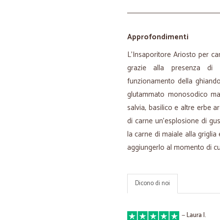
Approfondimenti
L'Insaporitore Ariosto per car
grazie alla presenza di 
funzionamento della ghiandol
glutammato monosodico ma so
salvia, basilico e altre erbe 
di carne un'esplosione di gus
la carne di maiale alla griglia
aggiungerlo al momento di cu
Dicono di noi
—
Laura I.