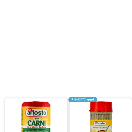
RIBASSATO
14,45€