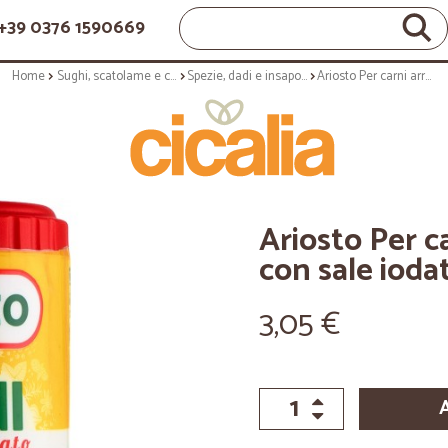
+39 0376 1590669
Home
Sughi, scatolame e condimenti
Spezie, dadi e insaporitori
Ariosto Per carni arrosto e ai ferri con sale iodato 80 gr.
Ariosto Per ca
con sale ioda
3,05 €