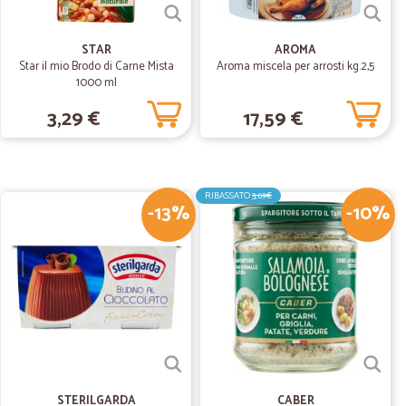
14/07/2020
STAR
AROMA
Star il mio Brodo di Carne Mista
Aroma miscela per arrosti kg.2,5
1000 ml
3,29 €
17,59 €
02/03/2020
RIBASSATO
3,69€
-13%
-10%
06/11/2019
sionale
STERILGARDA
CABER