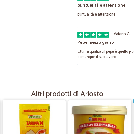
puntualità e attenzione
puntualità e attenzione
—
Valerio G.
Pepe mezzo grano
Ottima qualità , il pepe è quello p
comunque il suo lavoro
—
Roberto C.
Velocità e precisione
Altri prodotti di Ariosto
Velocità e precisione
—
Matteo C.
Molto bene grazie
Molto bene grazie