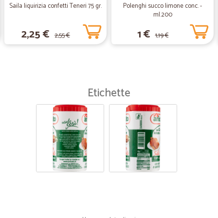
Saila liquirizia confetti Teneri 75 gr.
Polenghi succo limone conc. -
ml.200
2,25 €
1 €
2,55 €
1,19 €
Etichette