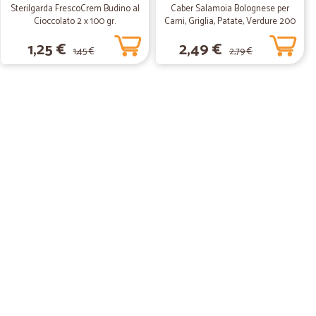
Sterilgarda FrescoCrem Budino al
Caber Salamoia Bolognese per
Cioccolato 2 x 100 gr.
Carni, Griglia, Patate, Verdure 200
gr.
1,25 €
2,49 €
1,45 €
2,79 €