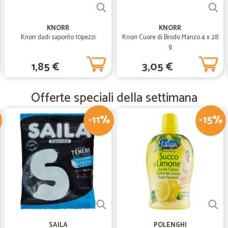
—
Antonio L.
Tutto ok spedizione veloce
KNORR
KNORR
Knorr dadi saporito 10pezzi
Knorr Cuore di Brodo Manzo 4 x 28
Tutto ok spedizione veloce
g
1,85 €
3,05 €
—
Marenghi I.
Grazie mille di tutto❤
Offerte speciali della settimana
Grazie mille di tutto❤
-11%
-15%
—
Ettore S.
Ottimo servizio
Ottimo servizio. Precisiso e profes
SAILA
POLENGHI