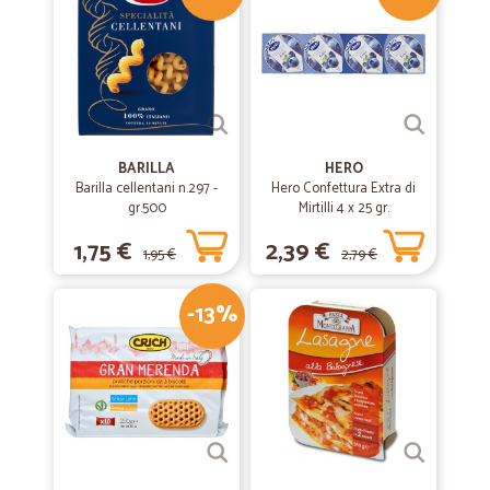
BARILLA
HERO
Barilla cellentani n.297 -
Hero Confettura Extra di
gr.500
Mirtilli 4 x 25 gr.
1,75 €
2,39 €
1,95 €
2,79 €
-13%