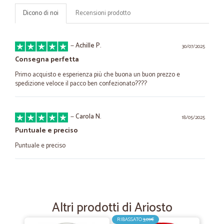
Dicono di noi
Recensioni prodotto
—
Achille P.
30/07/2025
Consegna perfetta
Primo acquisto e esperienza più che buona un buon prezzo e
spedizione veloce il pacco ben confezionato????
—
Carola N.
18/05/2025
Puntuale e preciso
Puntuale e preciso
—
Antonio C.
02/04/2024
VELOCI CON LE CON LE CONSEGNE DEI…
Altri prodotti di Ariosto
VELOCI CON LE CON LE CONSEGNE DEI CORRIERI CON I PRODOTTI
ALIMENTARI E/O ALTRO BUONI E A PREZZI ACCESSIBILI PER TUTTI
RIBASSATO
3,09€