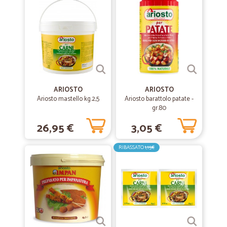
VI CONSIGLIO DI ANDARE SUL LORO SITO . GRAZIE DISTINTI SALUTI
ANTONY ( AOSTA) ITALIA
—
Moira M.
31/10/2022
Tutta la roba è arrivata perfetta…
Tutta la roba è arrivata perfetta prodotti perfetti anche la frutta scelta
bene non troppo matura e poi in un giorno è arrivato tutto nonostante
ARIOSTO
ARIOSTO
mi trovo in posto un po fuori mano
Ariosto mastello kg.2,5
Ariosto barattolo patate -
gr.80
26,95 €
3,05 €
—
Alberto B.
30/08/2021
Affidabili e puntuali
RIBASSATO
1,15€
Ottimo - molto soddisfatto. Ho piu volte fatto acquisti con Cicalia e il
servizio è stato eccellente. Affidabili e puntuali. Mai avuto il minimo
problema. Grazie!
—
Patrizia P.
04/06/2021
Grazie