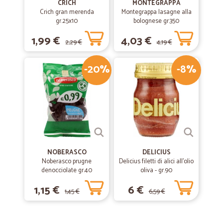
CRICH
MONTEGRAPPA
Crich gran merenda
Montegrappa lasagne alla
gr.25x10
bolognese gr.350
1,99 €
4,03 €
2,29 €
4,19 €
-20%
-8%
NOBERASCO
DELICIUS
Noberasco prugne
Delicius filetti di alici all'olio
denocciolate gr.40
oliva - gr.90
1,15 €
6 €
1,45 €
6,59 €