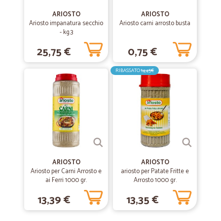
Grazie , sempre efficenti e velocissimi..
ARIOSTO
ARIOSTO
Ariosto impanatura secchio
Ariosto carni arrosto busta
- kg.3
—
Caterina C.
07/10/2020
25,75 €
0,75 €
Buon servizio!
Servizio puntuale, prodotti freschi.
RIBASSATO
14,45€
—
Claudio T.
01/06/2020
Preciso veloce e puntuale
Preciso veloce e puntuale. Ottima esperienza
ARIOSTO
ARIOSTO
—
Nadia G.
05/06/2020
Ariosto per Carni Arrosto e
ariosto per Patate Fritte e
La consegna ha rispettato la data…
ai Ferri 1000 gr.
Arrosto 1000 gr.
La consegna ha rispettato la data prevista in fase di ordine. L'imballo
13,39 €
13,35 €
della merce curato. Soddisfatta