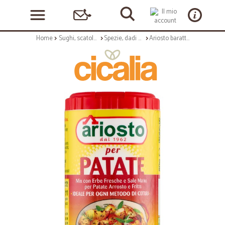
Home
Sughi, scatolame e condimenti
Spezie, dadi e insaporitori
Ariosto barattolo patate - gr.80