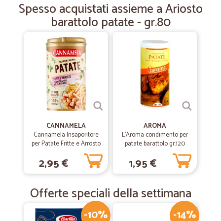
Spesso acquistati assieme a Ariosto
—
Vanda S.
13/12/2019
barattolo patate - gr.80
Tutto bene
Tutto bene, consiglio davvero!
CANNAMELA
AROMA
Cannamela Insaporitore
L'Aroma condimento per
per Patate Fritte e Arrosto
patate barattolo gr.120
90 g
2,95 €
1,95 €
Offerte speciali della settimana
-10%
-14%