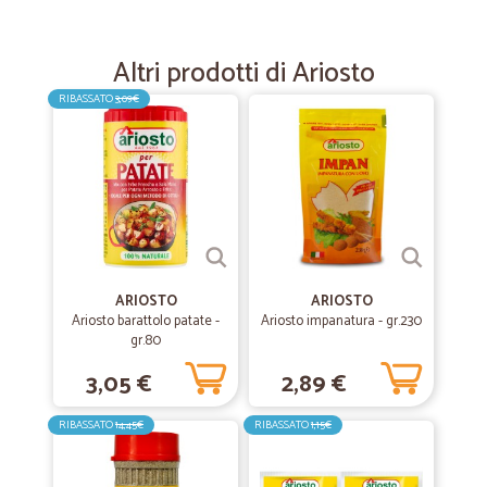
—
Rino L.
05/10/2022
Tutto bene consegna veloce
Altri prodotti di Ariosto
Tutto bene consegna veloce
RIBASSATO
3,09€
—
Chiara G.
20/07/2022
È stata la prima volta che ho…
È stata la prima volta che ho acquistato da questo sito e mi sono
trovata benissimo. Ripeterò l'esperienza.
—
Mirella B.
ARIOSTO
ARIOSTO
17/11/2021
Ariosto barattolo patate -
Ariosto impanatura - gr.230
Tutto ok
gr.80
Tutto perfetto grazie
3,05 €
2,89 €
RIBASSATO
14,45€
RIBASSATO
1,15€
—
Giancarlo P.
27/04/2021
Primo acquisto.Merce di buona qualita'…