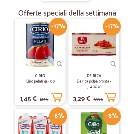
Offerte speciali della settimana
-17%
-17%
CIRIO
DE RICA
Cirio pelati gr.400
De rica polpa pronta -
gr.400 x3
1,45 €
3,29 €
1,75 €
3,99 €
-8%
-8%