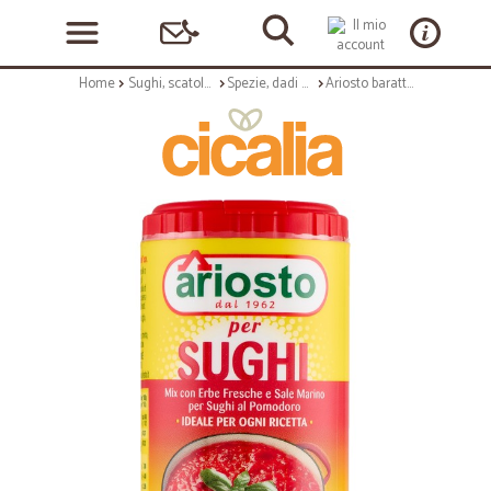
Home
Sughi, scatolame e condimenti
Spezie, dadi e insaporitori
Ariosto barattolo sugo al pomodoro - gr.80