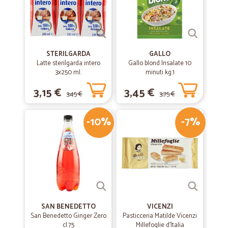
STERILGARDA
GALLO
Latte sterilgarda intero
Gallo blond Insalate 10
3x250 ml.
minuti kg.1
3,15 €
3,45 €
3,45 €
3,75 €
-10%
-7%
SAN BENEDETTO
VICENZI
San Benedetto Ginger Zero
Pasticceria Matilde Vicenzi
cl.75
Millefoglie d'Italia