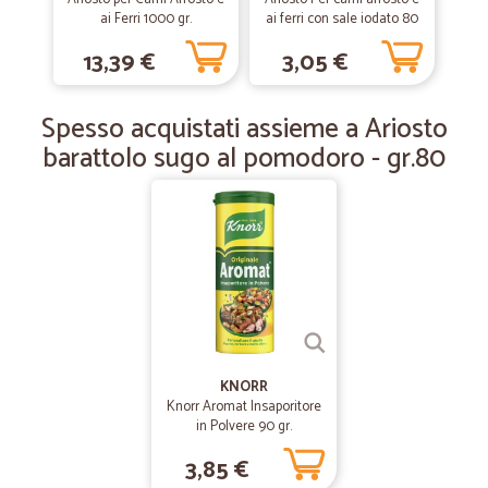
ai Ferri 1000 gr.
ai ferri con sale iodato 80
—
Martina M.
gr.
08/10/2019
13,39 €
3,05 €
Ottimo servizio !!!
Ottimo servizio !!!
Spesso acquistati assieme a Ariosto
barattolo sugo al pomodoro - gr.80
KNORR
Knorr Aromat Insaporitore
in Polvere 90 gr.
3,85 €