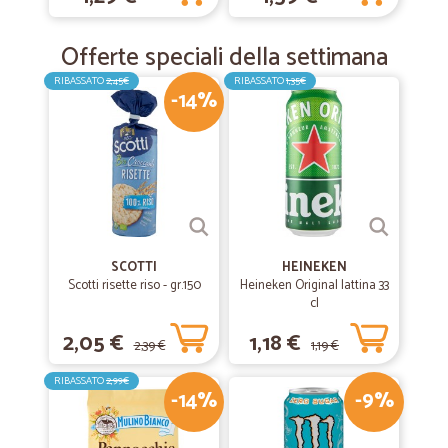
Offerte speciali della settimana
RIBASSATO
2,45€
RIBASSATO
1,35€
-14%
SCOTTI
HEINEKEN
Scotti risette riso - gr.150
Heineken Original lattina 33
cl
2,05 €
1,18 €
2,39 €
1,19 €
RIBASSATO
2,99€
-14%
-9%