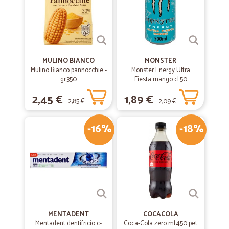
MULINO BIANCO
MONSTER
Mulino Bianco pannocchie -
Monster Energy Ultra
gr.350
Fiesta mango cl.50
2,45 €
1,89 €
2,85 €
2,09 €
-16%
-18%
MENTADENT
COCACOLA
Mentadent dentifricio c-
Coca-Cola zero ml.450 pet