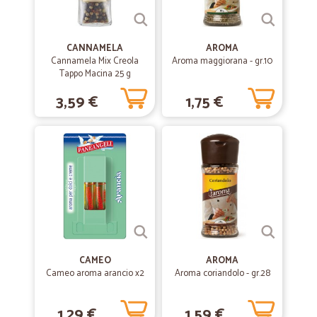
CANNAMELA
AROMA
Cannamela Mix Creola
Aroma maggiorana - gr.10
Tappo Macina 25 g
3,59 €
1,75 €
CAMEO
AROMA
Cameo aroma arancio x2
Aroma coriandolo - gr.28
1,29 €
1,59 €