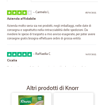
—
Carmelo L.
08/10/2025
Azienda affidabile
Azienda molto seria sia nei prodotti, negli imballaggi, nelle date di
consegna e soprattutto nella rintracciabilità delle spedizioni. Da
rivedere le spese di trasporto a mio avviso esagerate, per poter avere
consegne gratis bisogna effettuare ordini di grossa entità.
—
Raffaella C.
16/07/2025
Cicalia
Ho trovato un prodotto che non riuscivo più ad acquistare da tempo.
La consegna ha rispettato tempi adeguati.
Altri prodotti di Knorr
—
Alessandro C.
24/06/2024
Ottimo venditore
Ottimo venditoreImballo perfetto e consegna nei termini stabiliti