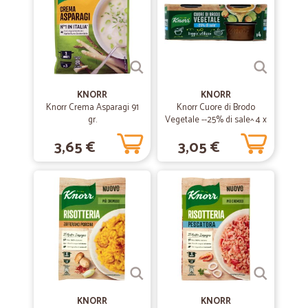
—
Marcello M.
28/01/2021
Veloci e semplificati ok
Veloci e semplificati , tutto ok !!
KNORR
KNORR
Knorr Crema Asparagi 91
Knorr Cuore di Brodo
—
Daniele U.
gr.
Vegetale --25% di sale^ 4 x
08/10/2020
28 g
Spedizione velocissima.
3,65 €
3,05 €
Spedizione velocissima. Prezzo buono per l'articolo da me acquistato.
—
Dino B.
31/05/2020
Molto buona
Molto buona, considerato il periodo.
—
Roberto C.
13/02/2020
KNORR
KNORR