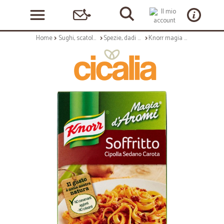
Home
Sughi, scatolame e condimenti
Spezie, dadi e insaporitori
Knorr magia aromi soffritto - gr.80