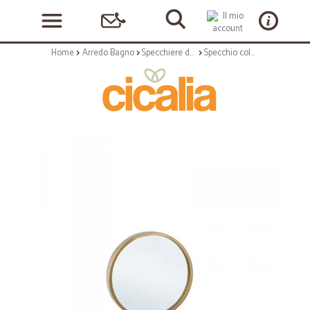
Home
Arredo Bagno
Specchiere da bagno
Specchio colore oro h40 - serie marilyn stand