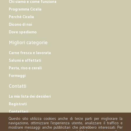
Chi siamo e come funziona
Programma Cicalia
Perché Cicalia
Dicono di noi
Dove spediamo
Migliori categorie
Carne fresca e lavorata
Salumi e affettati
Pasta, riso e cerali
Formaggi
Contatti
La mia lista dei desideri
Registrati
Contattaci
Questo sito utilizza cookies anche di terze parti per migliorare la
navigazione, ottimizzare l'esperienza utente, analizzare il traffico e
mostrare messaggi anche pubblicitari che potrebbero interessati. Per