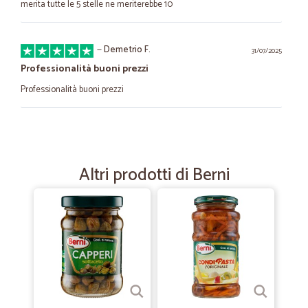
merita tutte le 5 stelle ne meriterebbe 10
—
Demetrio F.
31/07/2025
Professionalità buoni prezzi
Professionalità buoni prezzi
—
Fabio B.
01/05/2025
Ottimo servizio
Altri prodotti di Berni
Servizio ottimo e rapido
—
Luana F.
27/04/2023
Facilità dell'ordine ed arrivo della…
Facilità dell'ordine ed arrivo della merce in tempi rapidi. Buon
risparmio.