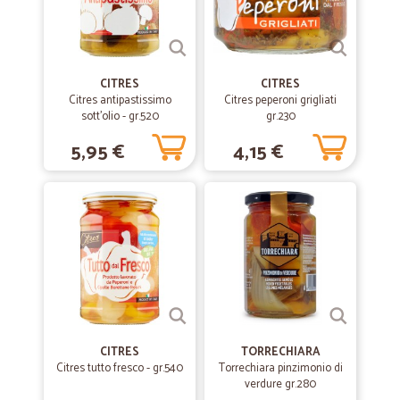
CITRES
CITRES
Citres antipastissimo
Citres peperoni grigliati
sott'olio - gr.520
gr.230
5,95 €
4,15 €
CITRES
TORRECHIARA
Citres tutto fresco - gr.540
Torrechiara pinzimonio di
verdure gr.280