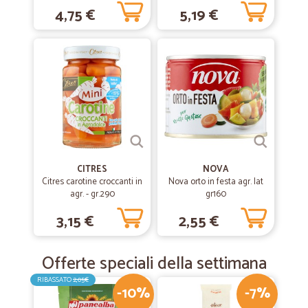
4,75 €
5,19 €
CITRES
NOVA
Citres carotine croccanti in
Nova orto in festa agr. lat
agr. - gr.290
gr160
3,15 €
2,55 €
Offerte speciali della settimana
RIBASSATO
2,05€
-10%
-7%