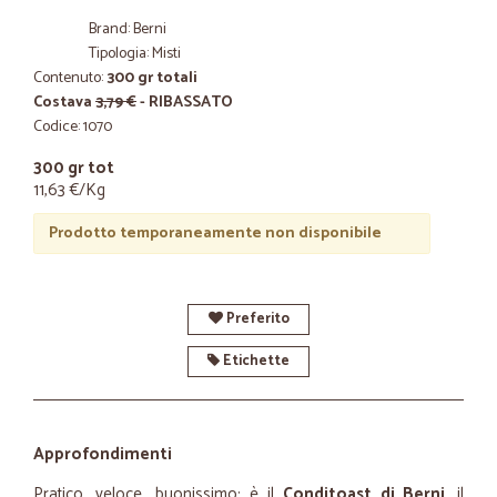
Brand: Berni
Tipologia: Misti
Contenuto:
300 gr totali
Costava
3,79 €
- RIBASSATO
Codice: 1070
300 gr tot
11,63 €/Kg
Prodotto temporaneamente non disponibile
Preferito
Etichette
Approfondimenti
Pratico, veloce, buonissimo: è il
Conditoast di Berni
, il