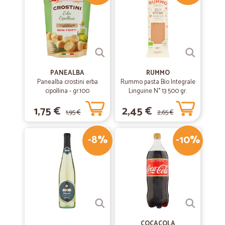
PANEALBA
RUMMO
Panealba crostini erba
Rummo pasta Bio Integrale
cipollina - gr.100
Linguine N° 13 500 gr.
1,75 €
2,45 €
1,95 €
2,65 €
-8%
-10%
COCACOLA