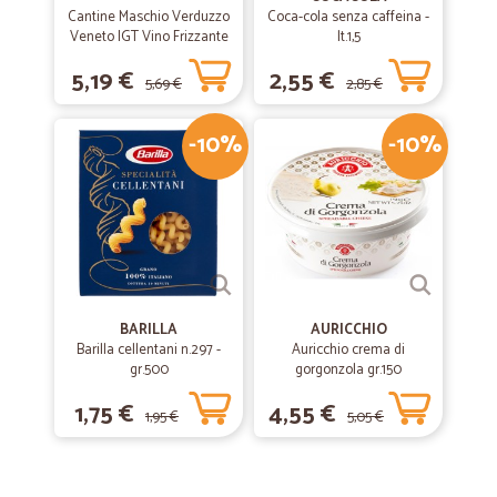
Cantine Maschio Verduzzo
Coca-cola senza caffeina -
Veneto IGT Vino Frizzante
lt.1,5
75 cl.
5,19 €
2,55 €
5,69 €
2,85 €
-10%
-10%
BARILLA
AURICCHIO
Barilla cellentani n.297 -
Auricchio crema di
gr.500
gorgonzola gr.150
1,75 €
4,55 €
1,95 €
5,05 €