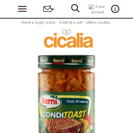
Home
Sughi, scatolame e condimenti
Sott'oli e sott'aceti vari
Berni conditoast - gr.300