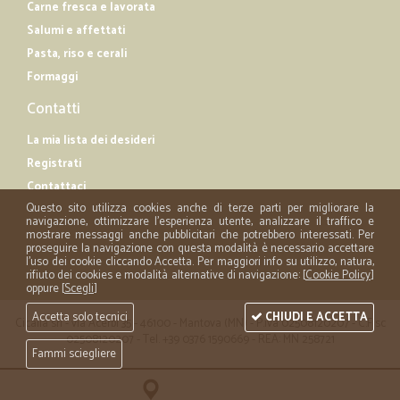
Carne fresca e lavorata
Salumi e affettati
Pasta, riso e cerali
Formaggi
Contatti
La mia lista dei desideri
Registrati
Contattaci
Questo sito utilizza cookies anche di terze parti per migliorare la
navigazione, ottimizzare l'esperienza utente, analizzare il traffico e
mostrare messaggi anche pubblicitari che potrebbero interessati. Per
proseguire la navigazione con questa modalità è necessario accettare
l'uso dei cookie cliccando Accetta. Per maggiori info su utilizzo, natura,
rifiuto dei cookies e modalità alternative di navigazione: [
Cookie Policy
]
oppure [
Scegli
]
Accetta solo tecnici
CHIUDI E ACCETTA
Cicalia srl - via Acerbi 35 - 46100 - Mantova (MN) - P.iva 02508120207 - C.Fisc
02508120207 - Tel. +39 0376 1590669 - REA: MN 258721
Fammi sciegliere