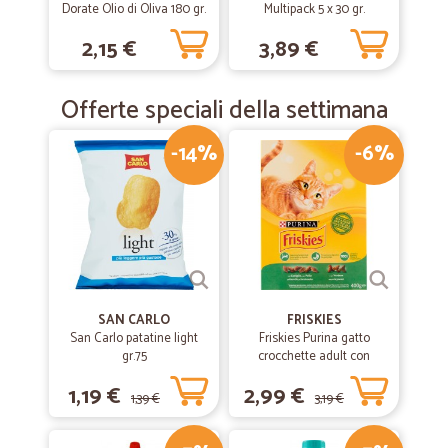
Dorate Olio di Oliva 180 gr.
Multipack 5 x 30 gr.
2,15 €
3,89 €
Offerte speciali della settimana
-14%
-6%
SAN CARLO
FRISKIES
San Carlo patatine light
Friskies Purina gatto
gr.75
crocchette adult con
coniglio, pollo e verdure
1,19 €
2,99 €
scatola gr.400
1,39 €
3,19 €