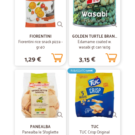
FIORENTINI
GOLDEN TURTLE BRAND
Fiorentini rice snack pizza -
Edamame coated w.
gr.40
wasabi gt can 140g
1,29 €
3,15 €
RIBASSATO
3,99€
PANEALBA
TUC
Panealba le Sfogliette
TUC Crisp Original