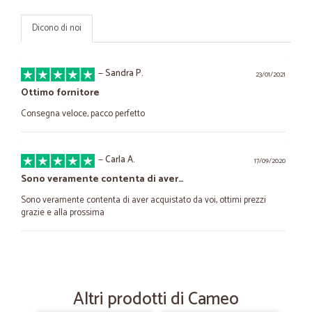
Dicono di noi
—
Sandra P.
23/01/2021
Ottimo fornitore
Consegna veloce, pacco perfetto
—
Carla A.
17/09/2020
Sono veramente contenta di aver…
Sono veramente contenta di aver acquistato da voi, ottimi prezzi
grazie e alla prossima
—
Giulio G.
24/07/2020
Consegna veloce e puntuale
Altri prodotti di Cameo
Consegna veloce e puntuale: serietà e professionalità