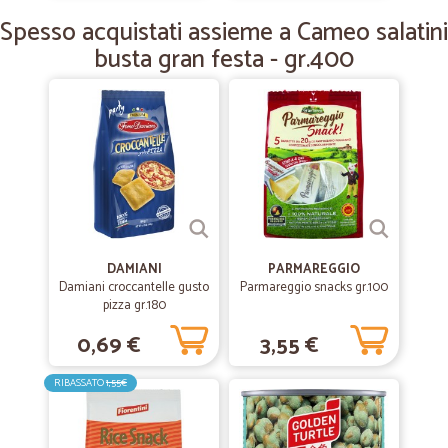
Spesso acquistati assieme a Cameo salatini
Spedizione velocissima e molto accurata. Merce perfetta.
busta gran festa - gr.400
DAMIANI
PARMAREGGIO
Damiani croccantelle gusto
Parmareggio snacks gr.100
pizza gr.180
0,69 €
3,55 €
RIBASSATO
1,55€