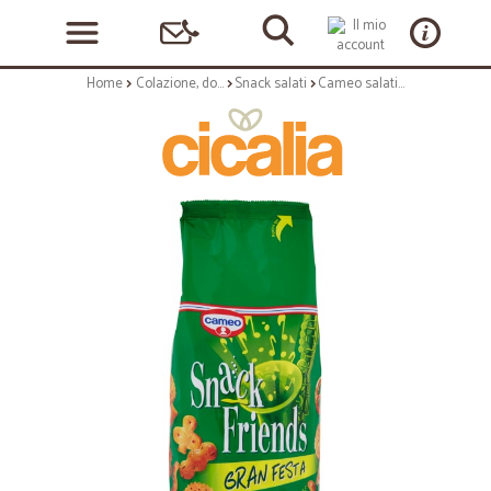
Home
Colazione, dolciumi e snack
Snack salati
Cameo salatini busta gran festa - gr.400