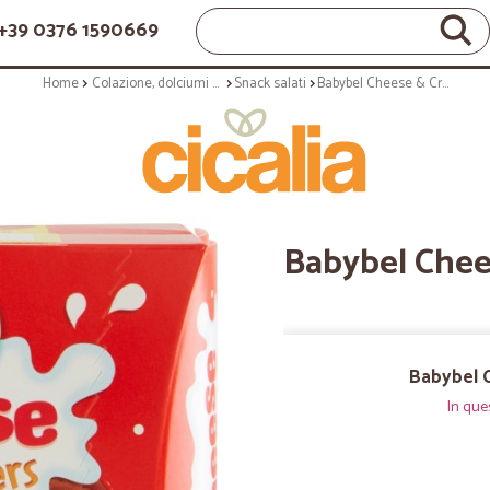
+39 0376 1590669
Home
Colazione, dolciumi e snack
Snack salati
Babybel Cheese & Crackers 2 x 40 gr.
Babybel Chees
Babybel C
In que