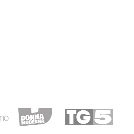
02/08/2019
a scorsa…
a settimana! Velocissimi e professionali! Grazie!