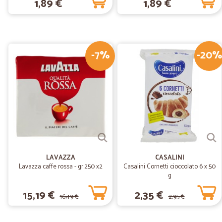
1,89 €
1,89 €
-7%
-20%
LAVAZZA
CASALINI
Lavazza caffe rossa - gr.250 x2
Casalini Cornetti cioccolato 6 x 50
g
15,19 €
2,35 €
16,49 €
2,95 €