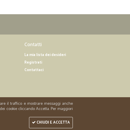
Contatti
La mia lista dei desideri
Registrati
Contattaci
zzare il traffico e mostrare messaggi anche
 dei cookie cliccando Accetta. Per maggiori
CHIUDI E ACCETTA