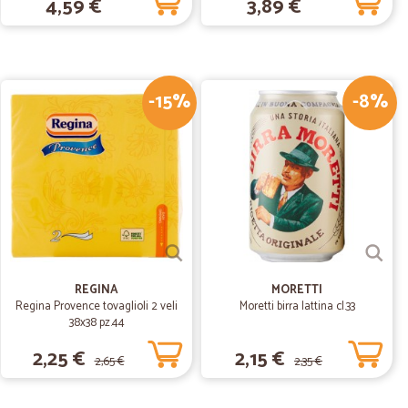
4,59 €
3,89 €
20/08/2020
LINE
Trovo tutti i prodotti di marca che uso a prezzi ottimi.
rante il loCkdown. GRANDI.
-15%
-8%
08/07/2020
azie!
15/02/2020
REGINA
MORETTI
Regina Provence tovaglioli 2 veli
Moretti birra lattina cl.33
38x38 pz.44
2,25 €
2,15 €
2,65 €
2,35 €
15/01/2020