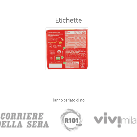
Tutto perfetto
Etichette
—
Luisella A.
Ho acquistato dei prodotti l
Ho acquistato dei prodotti la scors
Hanno parlato di noi