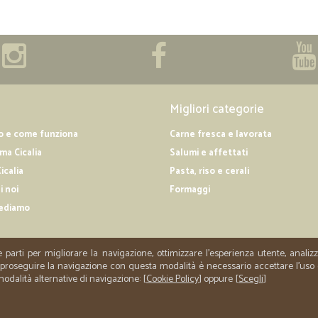
Migliori categorie
o e come funziona
Carne fresca e lavorata
a Cicalia
Salumi e affettati
icalia
Pasta, riso e cerali
i noi
Formaggi
ediamo
e parti per migliorare la navigazione, ottimizzare l'esperienza utente, anali
er proseguire la navigazione con questa modalità è necessario accettare l'uso
 modalità alternative di navigazione: [
Cookie Policy
] oppure [
Scegli
]