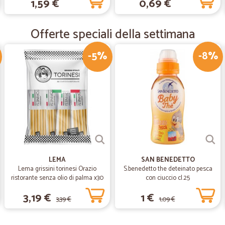
1,59 €
0,69 €
—
Trustpilot
MIGLIOR SUPERMERCATO ON
Offerte speciali della settimana
Top come al solito, veloci puntuali. 
Attivissimi e velocissimi anche du
-5%
-8%
—
Silvana B.
prodotti di buona qualità.gr
prodotti di buona qualità.grazie!
—
Martina P.
Ottimo servizio!
LEMA
SAN BENEDETTO
Lema grissini torinesi Orazio
S.benedetto the deteinato pesca
Ottimo servizio!
ristorante senza olio di palma x30
con ciuccio cl.25
gr.450
3,19 €
1 €
3,39 €
1,09 €
—
Simone R.
Tutto perfetto