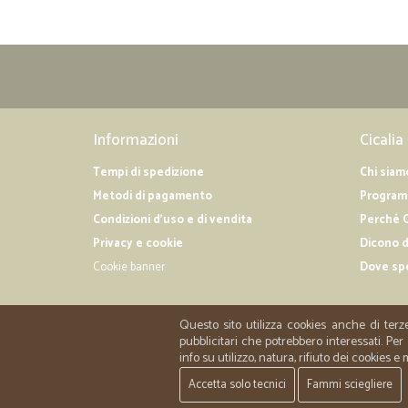
Informazioni
Cicalia
Tempi di spedizione
Chi siam
Metodi di pagamento
Programm
Condizioni d'uso e di vendita
Perché C
Privacy e cookie
Dicono d
Cookie banner
Dove sp
Questo sito utilizza cookies anche di terz
pubblicitari che potrebbero interessati. P
info su utilizzo, natura, rifiuto dei cookies e
Accetta solo tecnici
Fammi sciegliere