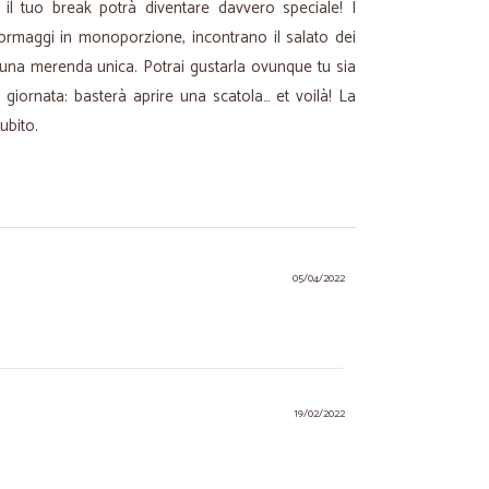
l tuo break potrà diventare davvero speciale! I
 formaggi in monoporzione, incontrano il salato dei
 una merenda unica. Potrai gustarla ovunque tu sia
 giornata: basterà aprire una scatola… et voilà! La
subito.
05/04/2022
19/02/2022