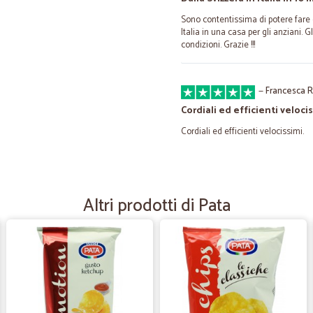
Sono contentissima di potere fare
Italia in una casa per gli anziani. 
condizioni. Grazie !!!
—
Francesca R
Cordiali ed efficienti velocis
Cordiali ed efficienti velocissimi.
—
Luciano S.
Rapidi
Altri prodotti di Pata
Rapidi! Il confezionamento delle c
problemi, in quanto una delle due c
—
Flora M.
Cicala una garanzia