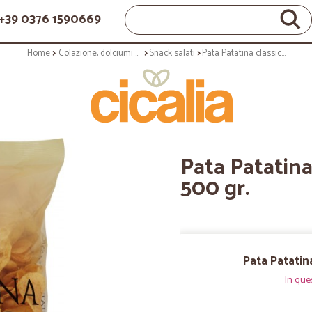
+39 0376 1590669
Home
Colazione, dolciumi e snack
Snack salati
Pata Patatina classica senza glutine 500 gr.
Pata Patatina
500 gr.
Pata Patatina
In que