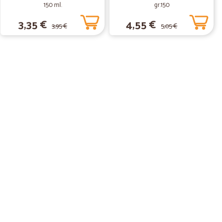
150 ml.
gr.150
3,35 €
4,55 €
3,95 €
5,05 €