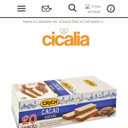
Home
Colazione, dolciumi e snack
Snack Dolci
Crich wafer al cacao 20x45gr