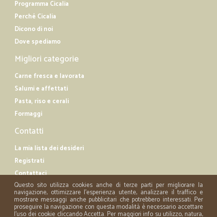
Programma Cicalia
Perché Cicalia
Dicono di noi
Dove spediamo
Migliori categorie
Carne fresca e lavorata
Salumi e affettati
Pasta, riso e cerali
Formaggi
Contatti
La mia lista dei desideri
Registrati
Contattaci
Questo sito utilizza cookies anche di terze parti per migliorare la
navigazione, ottimizzare l'esperienza utente, analizzare il traffico e
mostrare messaggi anche pubblicitari che potrebbero interessati. Per
proseguire la navigazione con questa modalità è necessario accettare
l'uso dei cookie cliccando Accetta. Per maggiori info su utilizzo, natura,