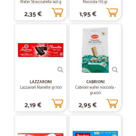
Wafer Stracciatella 140 g
Nocciola 175 gr.
2,35 €
1,95 €
LAZZARONI
CABRIONI
Lazzaroni Nanette gr.100
Cabrioni wafer nocciola -
gr.400
2,19 €
2,95 €