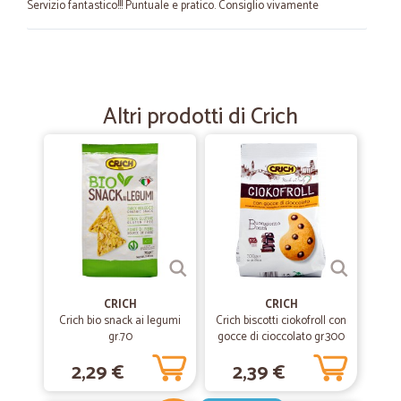
Servizio fantastico!!! Puntuale e pratico. Consiglio vivamente
—
Anna R.
21/02/2023
Sono rimasta stupita dalla precisione e…
Altri prodotti di Crich
Sono rimasta stupita dalla precisione e cura con cui vengono
preparati i pacchi.
—
Claudio maria M.
31/05/2021
Acquisti facili
Acquisti facili, buoni prodotti, ottima spedizione.
—
Claudio T.
CRICH
CRICH
19/12/2020
Crich bio snack ai legumi
Crich biscotti ciokofroll con
Servizio impeccabile
gr.70
gocce di cioccolato gr.300
Servizio impeccabile
2,29 €
2,39 €