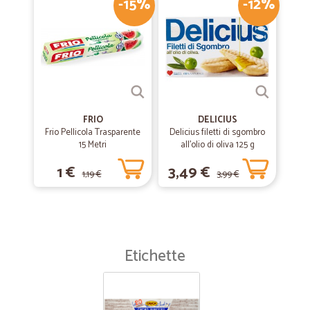
-15%
-12%
FRIO
DELICIUS
Frio Pellicola Trasparente
Delicius filetti di sgombro
15 Metri
all'olio di oliva 125 g
1 €
3,49 €
1,19 €
3,99 €
Etichette