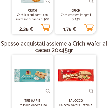
ciò di cui necessitiamo in ufficio. Rapidi, precisi e convenienti
CRICH
CRICH
Crich biscotti dorati con
Crich crackers integrali
zucchero di canna gr.300
—
Trustpilot
gr.250
17/07/2018
Tempistica rispettata e spesa ok.
2,35 €
1,75 €
Tempistica rispettata e spesa ok. Ho fatto una spesa “prudente”
perché volevo metterli alla prova e...direi che...nn voglio più perdere
Spesso acquistati assieme a Crich wafer al
tempo al supermercato. Mi sono trovata davvero bene e la scelta la
consiglio!
cacao 20x45gr
TRE MARIE
BALOCCO
Tre Marie Ancora Uno
Balocco Wafers Hazelnut