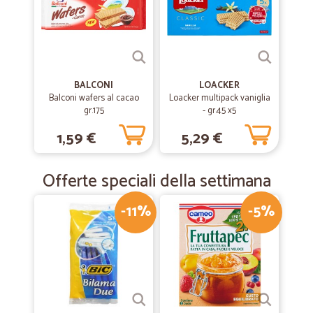
BALCONI
LOACKER
Balconi wafers al cacao
Loacker multipack vaniglia
gr.175
- gr.45 x5
1,59 €
5,29 €
Offerte speciali della settimana
-11%
-5%