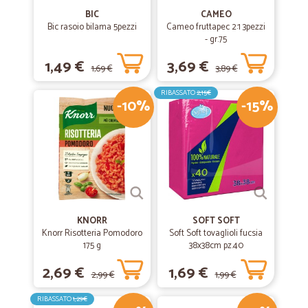
BIC
CAMEO
Bic rasoio bilama 5pezzi
Cameo fruttapec 2:1 3pezzi
- gr.75
1,49 €
3,69 €
1,69 €
3,89 €
RIBASSATO
2,15€
-10%
-15%
KNORR
SOFT SOFT
Knorr Risotteria Pomodoro
Soft Soft tovaglioli fucsia
175 g
38x38cm pz.40
2,69 €
1,69 €
2,99 €
1,99 €
RIBASSATO
1,29€