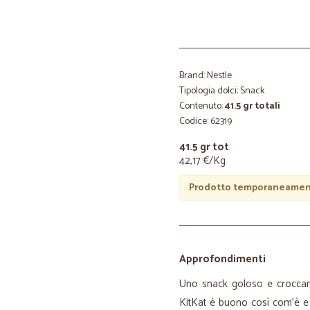
Brand: Nestle
Tipologia dolci: Snack
Contenuto:
41.5 gr totali
Codice: 62319
41.5 gr tot
42,17 €/Kg
Prodotto temporaneament
Approfondimenti
Uno snack goloso e croccante
KitKat è buono così com'è e n