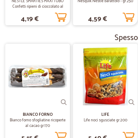
NESTLÉ SMARTIES MAXI TUBO
Nesquik Nestlè barattolo - gr.250
Confetti ripieni di cioccolato al
latte tubo 130 g
4,19 €
4,59 €
Spesso 
BIANCO FORNO
LIFE
Bianco forno sfogliatine ricoperte
Life noci sgusciate gr.200
al cacao gr.170