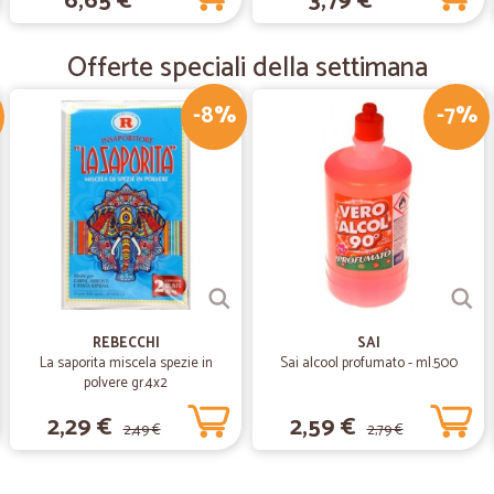
6,65 €
3,79 €
—
Fulvio C.
Ho acquistato beni difficili 
Offerte speciali della settimana
Ho acquistato beni difficili da rep
-8%
-7%
—
Cinzia R.
Velocissimi nella spedizion
Velocissimi nella spedizione ed im
REBECCHI
SAI
La saporita miscela spezie in
Sai alcool profumato - ml.500
polvere gr.4x2
2,29 €
2,59 €
2,49 €
2,79 €