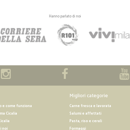
Hanno parlato di noi
Migliori categorie
o e come funziona
Carne fresca e lavorata
a Cicalia
Salumi e affettati
icalia
Pasta, riso e cerali
i noi
Formaggi