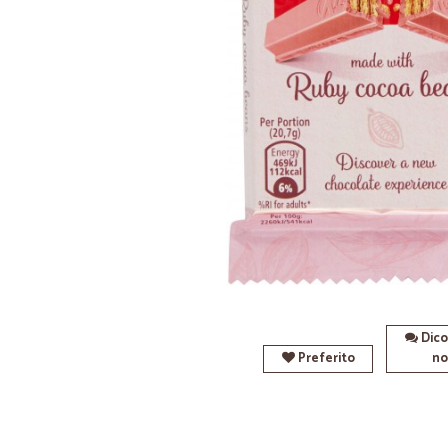
Dico
Preferito
no