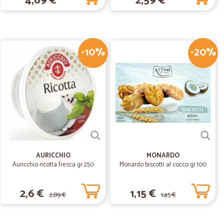
4,69 €
2,59 €
19/12/2019
da…
erire. Ricevuti velocemente e senza problemi.
-10%
-20%
23/01/2019
e ed…
ballaggio super curato!
AURICCHIO
MONARDO
Auricchio ricotta fresca gr.250
Monardo biscotti al cocco gr.100
2,6 €
1,15 €
2,89 €
1,45 €