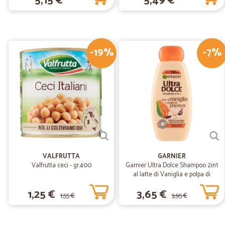
5,15 €
5,49 €
-19%
-7%
VALFRUTTA
GARNIER
Valfrutta ceci - gr.400
Garnier Ultra Dolce Shampoo 2in1
al latte di Vaniglia e polpa di
Papaya per capelli lunghi, 300 ml.
1,25 €
3,65 €
1,55 €
3,95 €