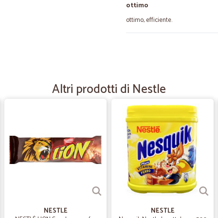
ottimo
ottimo, efficiente.
—
Franco A.
velocità' e precisione
velocità' e precisione
Altri prodotti di Nestle
—
Davide P.
Hanno tutto dai casalinghi a
Hanno tutto dai casalinghi agli ali
gnocchi e tortellini ) che ordino sp
—
Marilena M.
Non mi ero mai rivolta a Cica
Non mi ero mai rivolta a Cicalia per
NESTLE
NESTLE