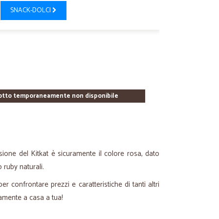
SNACK-DOLCI
otto temporaneamente non disponibile
rsione del Kitkat è sicuramente il colore rosa, dato
o ruby naturali.
er confrontare prezzi e caratteristiche di tanti altri
amente a casa a tua!