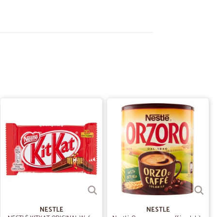
17/02/2021
29/12/2020
gli…
mentari. Sono rimasto soddisfatto dalla pasta fresca (
esso, meno dagli affettati freschi.
30/09/2020
lia per…
 fare acquisti. Poi non trovando un prodotto, l’ho
NESTLE
NESTLE