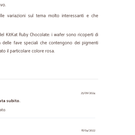
ovo.
le variazioni sul tema molto interessanti e che
el KitKat Ruby Chocolate: i wafer sono ricoperti di
a delle fave speciali che contengono dei pigmenti
ato il particolare colore rosa.
25/09/2024
ata subito.
ito.
18/04/2022