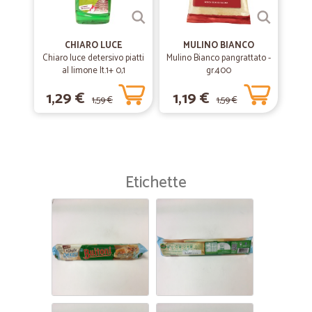
CHIARO LUCE
MULINO BIANCO
Chiaro luce detersivo piatti
Mulino Bianco pangrattato -
al limone lt.1+ 0,1
gr.400
1,29 €
1,19 €
1,59 €
1,59 €
Etichette