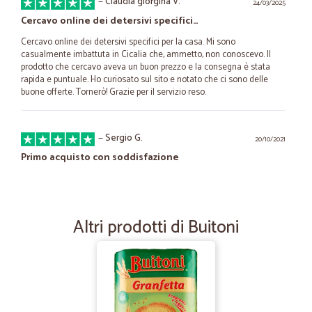
—
Claudia giorgina V.
24/03/2025
Cercavo online dei detersivi specifici…
Cercavo online dei detersivi specifici per la casa. Mi sono
casualmente imbattuta in Cicalia che, ammetto, non conoscevo. Il
prodotto che cercavo aveva un buon prezzo e la consegna è stata
rapida e puntuale. Ho curiosato sul sito e notato che ci sono delle
buone offerte. Tornerò! Grazie per il servizio reso.
—
Sergio G.
20/10/2021
Primo acquisto con soddisfazione
Mi servivano alcuni prodotti difficili da trovare al supermercato, li ho
trovati su Cicalia a prezzi competitivi. servizio perfetto in pochissimo
tempo. Consigliato
Altri prodotti di Buitoni
—
Elena G.
04/01/2021
carne eccellente e verdura top
carne eccellente e verdura top ho avuto solo un problema una volta
per una consegna (arrivata dopo 1 settimana)