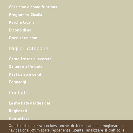
Chi siamo e come funziona
Programma Cicalia
Perché Cicalia
Dicono di noi
Dove spediamo
Migliori categorie
Carne fresca e lavorata
Salumi e affettati
Pasta, riso e cerali
Formaggi
Contatti
La mia lista dei desideri
Registrati
Contattaci
Questo sito utilizza cookies anche di terze parti per migliorare la
navigazione, ottimizzare l'esperienza utente, analizzare il traffico e