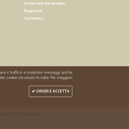
La mia lista dei desideri
Registrati
Contattaci
18/03/2019
iliti
prodotto come in foto!
zzare il traffico e mostrare messaggi anche
 dei cookie cliccando Accetta. Per maggiori
CHIUDI E ACCETTA
 1590669 - REA: MN 258721