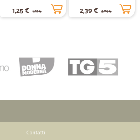
1,25 €
2,39 €
1,55 €
2,79 €
13/07/2020
serve
04/06/2020
.
09/12/2019
ali il mio…
 mio super mercato. Grazie
Contatti
ta terzano M.
15/11/2019