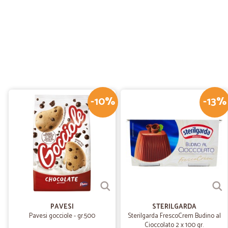
-10%
-13%
PAVESI
STERILGARDA
Pavesi gocciole - gr.500
Sterilgarda FrescoCrem Budino al
Cioccolato 2 x 100 gr.