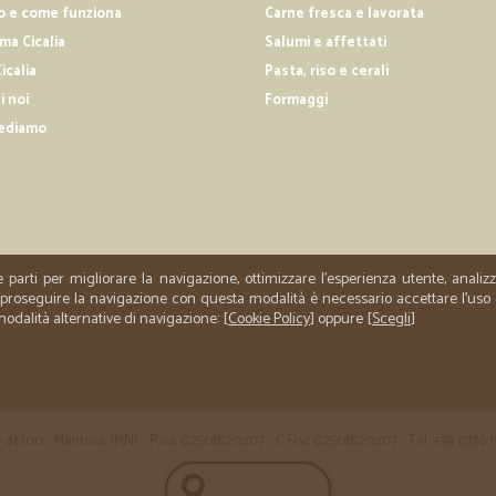
buon servizio
o e come funziona
Carne fresca e lavorata
a Cicalia
Salumi e affettati
buon servizio
icalia
Pasta, riso e cerali
i noi
Formaggi
—
Nunzio A.
ediamo
Merce arrivata nei tempi stab
Merce arrivata nei tempi stabiliti, 
e parti per migliorare la navigazione, ottimizzare l'esperienza utente, anali
er proseguire la navigazione con questa modalità è necessario accettare l'uso
 modalità alternative di navigazione: [
Cookie Policy
] oppure [
Scegli
]
 35 - 46100 - Mantova (MN) - P.iva 02508120207 - C.Fisc 02508120207 - Tel. +39 0376