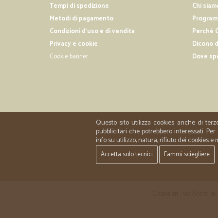
Tempi di spedizione
Chi siam
Metodi di pagamento
Programm
Condizioni d'uso e di vendita
Perché C
Privacy e cookie
Dicono d
Cookie banner
Dove sp
Questo sito utilizza cookies anche di terz
pubblicitari che potrebbero interessati. P
info su utilizzo, natura, rifiuto dei cookies e
Accetta solo tecnici
Fammi sciegliere
Cicalia srl - via Acerbi