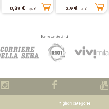
0,89 €
2,9 €
0,99 €
3,15 €
—
Luca M.
trovo sempre quello che mi 
trovo sempre quello che mi serve
Hanno parlato di noi
—
Guido T.
Ottimo servizio
Ottimo servizio
—
Consolato L
Puntuali gentili e profession
Puntuali gentili e professionali il
Migliori categorie
—
Maria assun