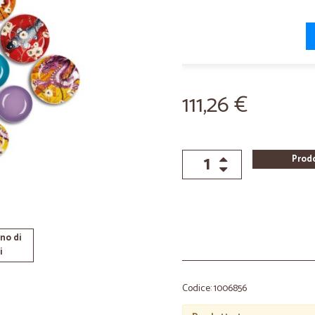
111,26 €
Prod
no di
i
Codice: 1006856