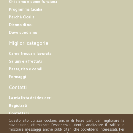
Chi siamo e come funziona
Programma Cicalia
Perché Cicalia
Dicono di noi
Dove spediamo
Migliori categorie
Carne fresca e lavorata
Salumi e affettati
Pasta, riso e cerali
Formaggi
Contatti
La mia lista dei desideri
Registrati
Contattaci
Questo sito utilizza cookies anche di terze parti per migliorare la
navigazione, ottimizzare l'esperienza utente, analizzare il traffico e
mostrare messaggi anche pubblicitari che potrebbero interessati. Per