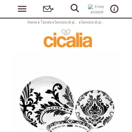
Home
Tavola
Servizio di piatti
Servizio di piatti: Black & white 2.0 servizio tavola 18 pz