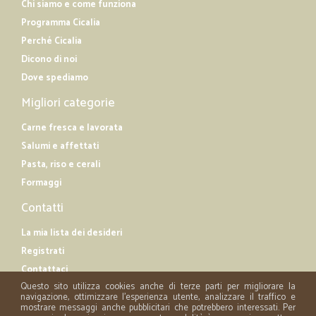
Chi siamo e come funziona
Programma Cicalia
Perché Cicalia
Dicono di noi
Dove spediamo
Migliori categorie
Carne fresca e lavorata
Salumi e affettati
Pasta, riso e cerali
Formaggi
Contatti
La mia lista dei desideri
Registrati
Contattaci
Questo sito utilizza cookies anche di terze parti per migliorare la
navigazione, ottimizzare l'esperienza utente, analizzare il traffico e
mostrare messaggi anche pubblicitari che potrebbero interessati. Per