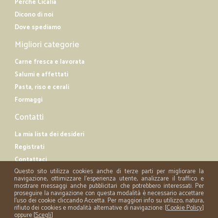
Perché Cicalia
Dicono di noi
Dove spediamo
Migliori categorie
Carne fresca e lavorata
Salumi e affettati
Pasta, riso e cerali
Formaggi
Contatti
La mia lista dei desideri
Registrati
Contattaci
Questo sito utilizza cookies anche di terze parti per migliorare la
navigazione, ottimizzare l'esperienza utente, analizzare il traffico e
mostrare messaggi anche pubblicitari che potrebbero interessati. Per
proseguire la navigazione con questa modalità è necessario accettare
l'uso dei cookie cliccando Accetta. Per maggiori info su utilizzo, natura,
rifiuto dei cookies e modalità alternative di navigazione: [
Cookie Policy
]
oppure [
Scegli
]