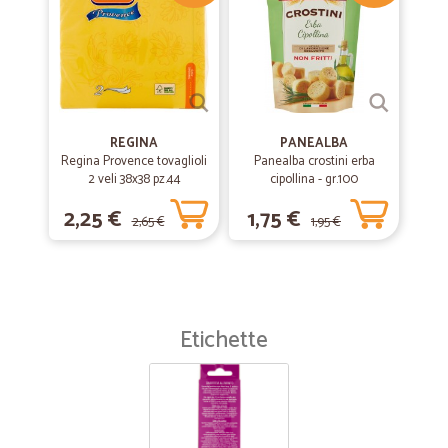
REGINA
PANEALBA
Regina Provence tovaglioli
Panealba crostini erba
2 veli 38x38 pz.44
cipollina - gr.100
2,25 €
1,75 €
2,65 €
1,95 €
Etichette