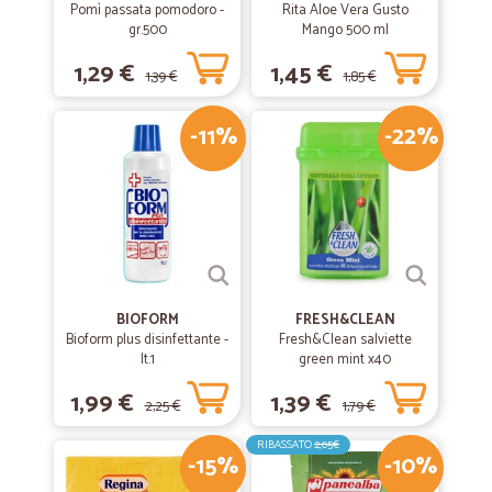
Pomì passata pomodoro -
Rita Aloe Vera Gusto
Ottimo servizii
gr.500
Mango 500 ml
1,29 €
1,45 €
1,39 €
1,85 €
-11%
-22%
BIOFORM
FRESH&CLEAN
Bioform plus disinfettante -
Fresh&Clean salviette
lt.1
green mint x40
1,99 €
1,39 €
2,25 €
1,79 €
RIBASSATO
2,05€
-15%
-10%