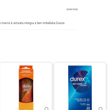
23/09/2023
, la merce è arrivata integra e ben imballata.Grazie
15/07/2021
sia
rtunità di scegliere tra tantissimi prodotti a disposizione.
empo; inoltre, possiamo contare sulla cortesia e
. Cicalia... siete unici ! Sono pienamente soddisfatto del mio
29/12/2020
ce
n un assistenza sempre pronta alle tue domande. Lo