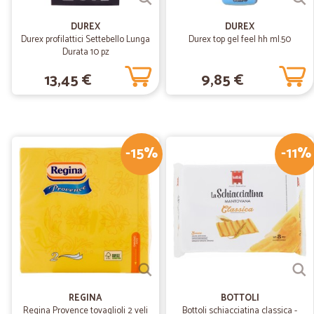
DUREX
DUREX
Durex profilattici Settebello Lunga
Durex top gel feel hh ml.50
Durata 10 pz
13,45 €
9,85 €
-15%
-11%
REGINA
BOTTOLI
Regina Provence tovaglioli 2 veli
Bottoli schiacciatina classica -