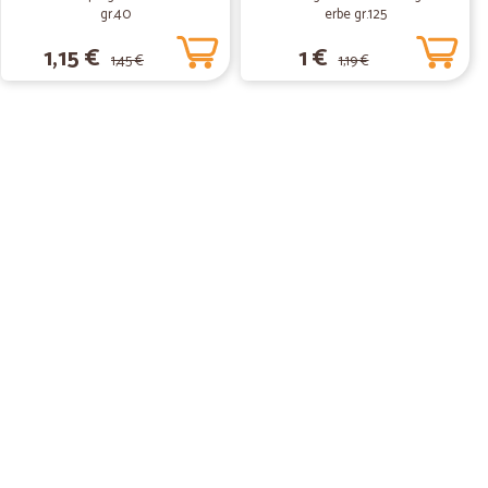
gr.40
erbe gr.125
ono. Vasta scelta di prodotti.
1,15 €
1 €
1,45 €
1,19 €
18/02/2020
onsegna
a
.
08/06/2019
alia, perché riesco ad acquistare prodotti freschi da
un'altra città. Il servizio è puntuale, gli alimenti ottimi.
 più scelta nel pesce.