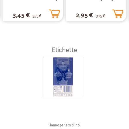
Prezzi buoni. Tempo di consegna bu
3,45 €
2,95 €
3,75 €
3,25 €
—
Fulvia G.
Veloci e gentilissimi alla c
Veloci e gentilissimi alla consegn
Etichette
—
Francesca L
Competenza e precisione
Mi sono trovata molto bene con Cic
inviare alla mia mamma che abita in 
Un unico appunto, dovrebbe esserci
Hanno parlato di noi