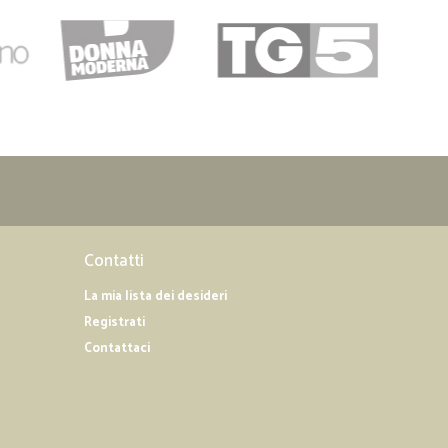
Contatti
La mia lista dei desideri
Registrati
Contattaci