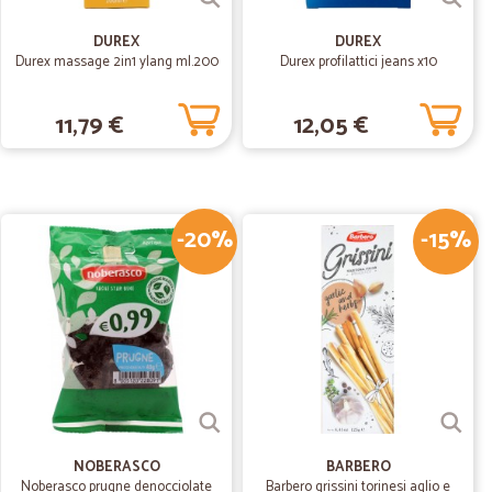
23/05/2020
DUREX
DUREX
Durex massage 2in1 ylang ml.200
Durex profilattici jeans x10
11,79 €
12,05 €
13/05/2020
-20%
-15%
03/05/2020
ualità e impacchettati con cura .
17/02/2020
NOBERASCO
BARBERO
Noberasco prugne denocciolate
Barbero grissini torinesi aglio e