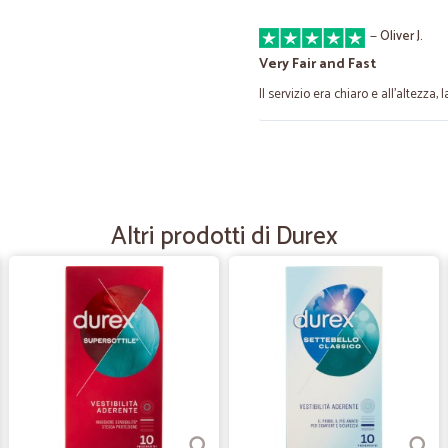
—
Oliver J.
Very Fair and Fast
Il servizio era chiaro e all'altezza
—
Trustpilot
Tanti prodotti e Tanta Corte
Acquistare da Cicalia è avere l'oppo
Altri prodotti di Durex
La merce ordinata arriva in breve t
disponibilità che il personale offre
acquisto. Cordiali saluti.
—
Media srl S.
Ordinare e' semplice e velo
Ordinare e' semplice e veloce; co
consiglio!!!