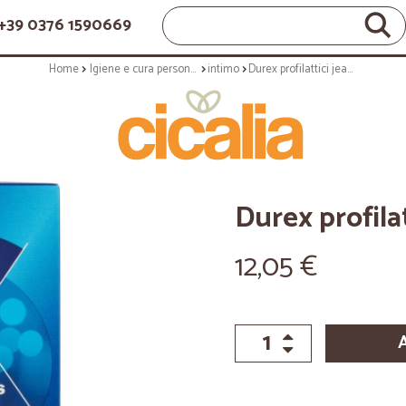
+39 0376 1590669
Home
Igiene e cura personale
intimo
Durex profilattici jeans x10
Durex profilat
12,05 €