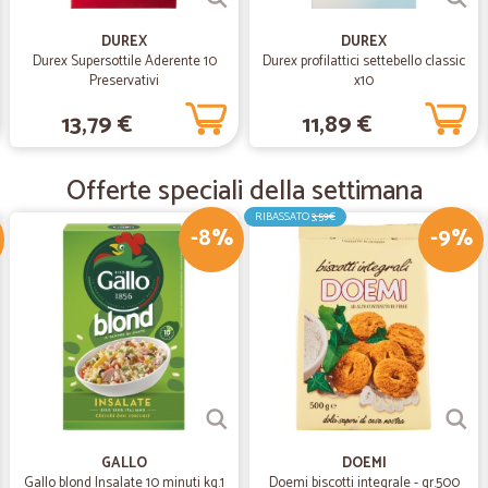
—
Michele C.
DUREX
DUREX
Durex Supersottile Aderente 10
Durex profilattici settebello classic
molto soddisfatto.
Preservativi
x10
molto soddisfatto.
13,79 €
11,89 €
—
Rosa S.
Offerte speciali della settimana
CONSEGNA IN BREVE TEMPO
RIBASSATO
3,59€
-8%
-9%
CONSEGNA IN BREVE TEMPO
—
Simona L.
Perfetto
Rapidi gentili ,prodotti di ottima q
—
Alberto S.
GALLO
DOEMI
Lo consiglierei ad un amico
Gallo blond Insalate 10 minuti kg.1
Doemi biscotti integrale - gr.500