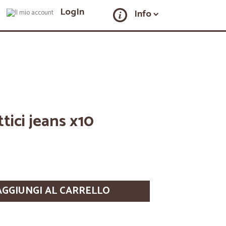
LogIn
Info
tici jeans x10
AGGIUNGI AL CARRELLO