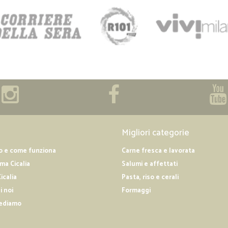
Migliori categorie
o e come funziona
Carne fresca e lavorata
a Cicalia
Salumi e affettati
icalia
Pasta, riso e cerali
i noi
Formaggi
ediamo