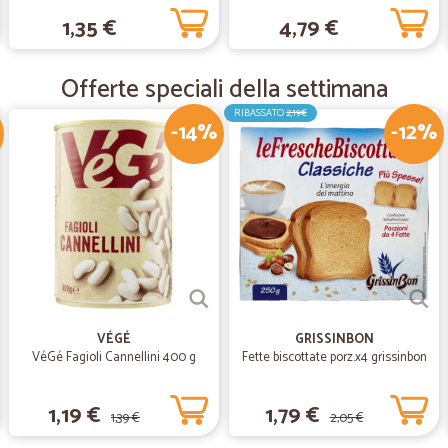
Rapidità nella consegna e merce co
1,35 €
4,79 €
complimenti
Offerte speciali della settimana
—
Roberto F.
RIBASSATO
2,19€
Ottimo!
-14%
-12%
Ottimo servizio!
—
Luna C.
Precisissimi e veloci
Precisissimi e veloci. Davvero un o
VÉGÉ
GRISSINBON
VéGé Fagioli Cannellini 400 g
Fette biscottate porz.x4 grissinbon
1,19 €
1,79 €
1,39 €
2,05 €