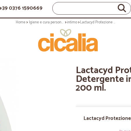
+39 0376 1590669
Home
Igiene e cura personale
intimo
Lactacyd Protezione & Sollievo Detergente intimo per pelli irritate 200 ml.
Lactacyd Prot
Detergente int
200 ml.
Lactacyd Protezione 