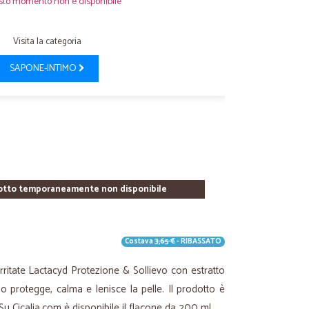
sto momento non è disponibile
Visita la categoria
SAPONE-INTIMO
otto temporaneamente non disponibile
Costava
3,65 €
- RIBASSATO
 irritate Lactacyd Protezione & Sollievo con estratto
so protegge, calma e lenisce la pelle. Il prodotto è
u Cicalia.com è disponibile il flacone da 200 ml.