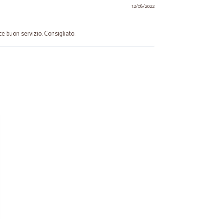
12/08/2022
e buon servizio. Consigliato.
08/05/2022
.
30/04/2022
e serietà
tà. Lo consiglio
17/06/2021
fetti!!