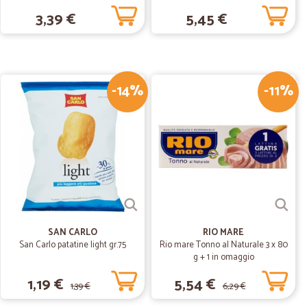
rrispondente alle fotografie ed alla descrizione.
3,39 €
5,45 €
19/11/2019
-14%
-11%
03/04/2019
ttimo servizio.
SAN CARLO
RIO MARE
San Carlo patatine light gr.75
Rio mare Tonno al Naturale 3 x 80
g + 1 in omaggio
1,19 €
5,54 €
1,39 €
6,29 €