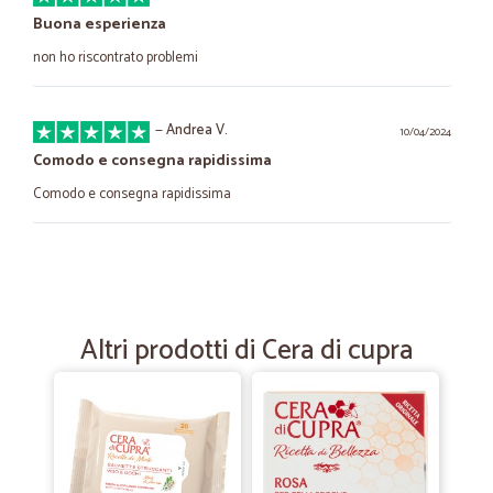
Buona esperienza
non ho riscontrato problemi
—
Andrea V.
10/04/2024
Comodo e consegna rapidissima
Comodo e consegna rapidissima
—
Giorgio R.
12/12/2022
descrizione completea e appropriata…
descrizione completea e appropriata tutto ok
Altri prodotti di Cera di cupra
—
Roberto C.
18/11/2022
Esperienza molto positiva consegna…
Esperienza molto positiva consegna veloce.