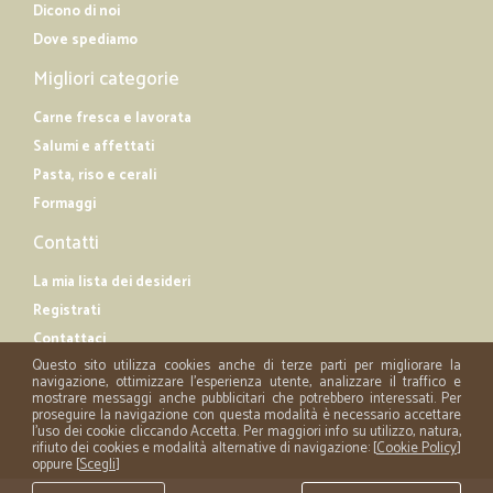
Dicono di noi
Dove spediamo
Migliori categorie
Carne fresca e lavorata
Salumi e affettati
Pasta, riso e cerali
Formaggi
Contatti
La mia lista dei desideri
Registrati
Contattaci
Questo sito utilizza cookies anche di terze parti per migliorare la
navigazione, ottimizzare l'esperienza utente, analizzare il traffico e
mostrare messaggi anche pubblicitari che potrebbero interessati. Per
proseguire la navigazione con questa modalità è necessario accettare
l'uso dei cookie cliccando Accetta. Per maggiori info su utilizzo, natura,
rifiuto dei cookies e modalità alternative di navigazione: [
Cookie Policy
]
oppure [
Scegli
]