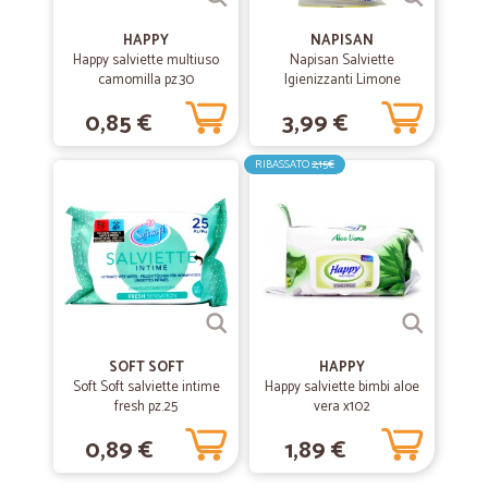
HAPPY
NAPISAN
Happy salviette multiuso
Napisan Salviette
camomilla pz.30
Igienizzanti Limone
Biodegradabili 40 pz.
0,85 €
3,99 €
RIBASSATO
2,15€
SOFT SOFT
HAPPY
Soft Soft salviette intime
Happy salviette bimbi aloe
fresh pz.25
vera x102
0,89 €
1,89 €