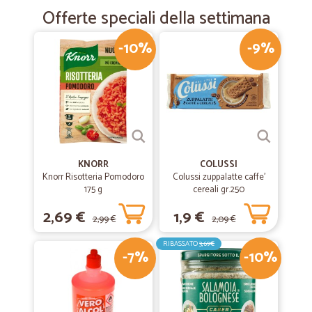
Offerte speciali della settimana
-10%
-9%
KNORR
COLUSSI
Knorr Risotteria Pomodoro
Colussi zuppalatte caffe'
175 g
cereali gr.250
2,69 €
1,9 €
2,99 €
2,09 €
RIBASSATO
3,69€
-7%
-10%