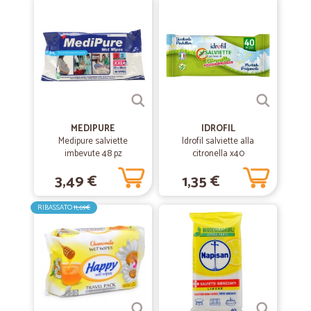
—
Stefano T.
22/08/2019
Precisi e puntuali..
Precisi e puntuali... Ottimo
MEDIPURE
IDROFIL
Medipure salviette
Idrofil salviette alla
imbevute 48 pz
citronella x40
3,49 €
1,35 €
RIBASSATO
11,69€