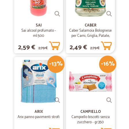
SAI
CABER
Sai alcool profumato -
Caber Salamoia Bolognese
ml.500
per Carni, Griglia, Patate,
Verdure 200 gr.
2,59 €
2,49 €
2,79 €
2,79 €
-13%
-16%
ARIX
CAMPIELLO
Arix panno pavimenti strofi
Campiello biscotti senza
zucchero - gr.350