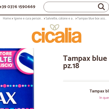
+39 0376 1590669
Home
Igiene e cura personale
Salviette, cotone e assorbenti
Tampax blue box assorbenti mini pz.18
Tampax blue 
pz.18
Tampax bl
In que