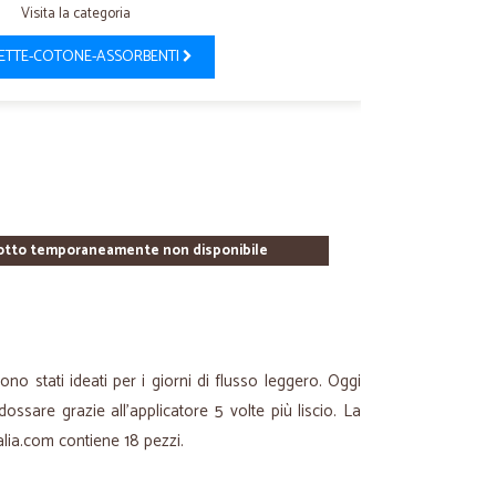
Visita la categoria
IETTE-COTONE-ASSORBENTI
otto temporaneamente non disponibile
no stati ideati per i giorni di flusso leggero. Oggi
ossare grazie all’applicatore 5 volte più liscio. La
alia.com contiene 18 pezzi.