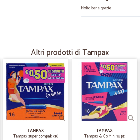
Molto bene grazie
—
Serena Z.
Affidabili
Molto veloci ed affidabili,precisi...
Altri prodotti di Tampax
—
Michele F.
RAPIDO ED ECONOMICO
sito molto conveniente, prodotti di
—
Giovanna C.
Contenitori cuki con coperc
Ottima esperienza. Utilissimi per c
supermarket. Consegnato in tempo
TAMPAX
TAMPAX
Tampax super compak x16
Tampax & Go Mini 18 pz