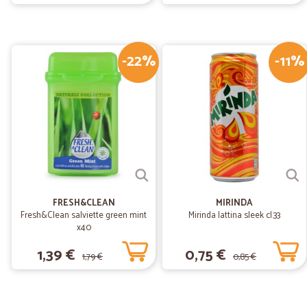
-22%
-11%
FRESH&CLEAN
MIRINDA
Fresh&Clean salviette green mint
Mirinda lattina sleek cl.33
x40
1,39 €
0,75 €
1,79 €
0,85 €