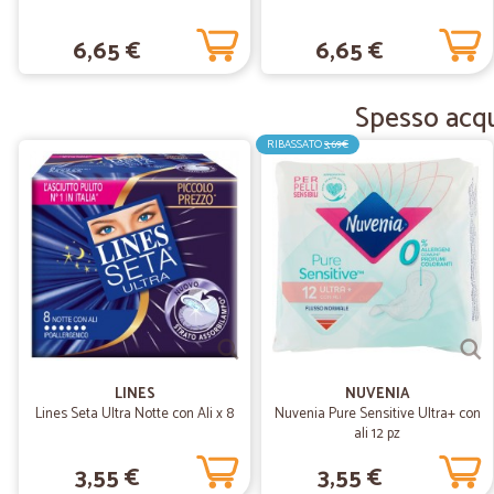
6,65 €
6,65 €
Spesso acqu
RIBASSATO
3,69€
LINES
NUVENIA
Lines Seta Ultra Notte con Ali x 8
Nuvenia Pure Sensitive Ultra+ con
ali 12 pz
3,55 €
3,55 €