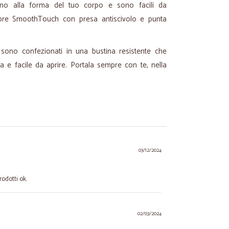
ttano alla forma del tuo corpo e sono facili da
atore SmoothTouch con presa antiscivolo e punta
sono confezionati in una bustina resistente che
a e facile da aprire. Portala sempre con te, nella
03/12/2024
odotti ok.
02/03/2024