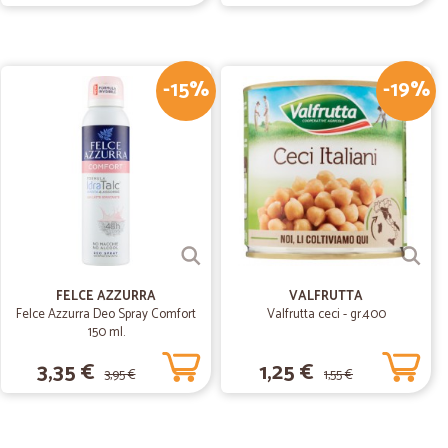
04/06/2020
-15%
-19%
.
22/04/2019
do nella…
 consegna da parte del corriere. Per essere sicuro di
 posso.ordinare?
FELCE AZZURRA
VALFRUTTA
Felce Azzurra Deo Spray Comfort
Valfrutta ceci - gr.400
150 ml.
3,35 €
1,25 €
3,95 €
1,55 €