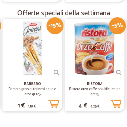
—
Ignazio G.
Offerte speciali della settimana
Ottimo!
Ottimo! TUTTO OK!!
-15%
-5%
—
Marialuisa C
Unico problema era un ritar
Unico problema era un ritardo nella
averelà consegna il lunedì quando
BARBERO
RISTORA
Barbero grissini torinesi aglio e
Ristora orzo-caffe solubile lattina
erbe gr.125
gr.125
1 €
4 €
1,19 €
4,25 €