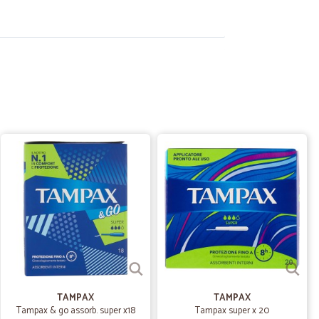
22/02/2023
. assolutamente da provare,consiglio....
17/09/2022
 ottima qualità e spedizioni un pò care ma rapide
19/06/2022
hio
onservare salse o creme con coperchio. Introvabili al
. Great packaging
TAMPAX
TAMPAX
Tampax & go assorb. super x18
Tampax super x 20