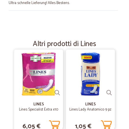
Ultra schnelle Lieferung! Alles Bestens.
—
Maurizio D.
05/09/2022
Un pò cara il la spedizione
Un pò cara il la spedizione
Altri prodotti di Lines
—
Matteo M.
07/06/2022
Precisi e puntuali.
Precisi e puntuali.
—
Andrea F.
21/02/2022
Perfetto
LINES
LINES
Lines Specialist Extra x10
Lines Lady Anatomico 9 pz
Perfetto, Velocissimo
6,05 €
1,05 €