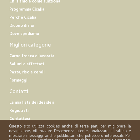
Chi siamo e come funziona
Programma Cicalia
Perché Cicalia
Dicono di noi
Dove spediamo
Migliori categorie
Carne fresca e lavorata
Salumi e affettati
Pasta, riso e cerali
Formaggi
Contatti
La mia lista dei desideri
Registrati
Contattaci
Questo sito utilizza cookies anche di terze parti per migliorare la
navigazione, ottimizzare l'esperienza utente, analizzare il traffico e
mostrare messaggi anche pubblicitari che potrebbero interessati. Per