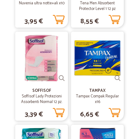
Nuvenia ultra notte+ali x10
Tena Men Absorbent
Protector Level 1 12 pz
3,95 €
8,55 €
SOFFISOF
TAMPAX
Soffisof Lady Protezioni
Tampax Compak Regular
Assorbenti Normal 12 pz.
x16
3,39 €
6,65 €