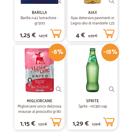
BARILLA
AJAX
Barilla n.42 lumachine -
Ajax detersivo pavimenti in
gr.500
Legno olio di mandorle 1,25
L
1,25 €
4 €
1,45 €
4,39 €
-8%
-18%
MIGLIORCANE
SPRITE
Migliorcane unico deliziosa
Sprite - ml.330 vap
mousse al prosciutto gr.80
1,15 €
1,29 €
1,25 €
1,59 €