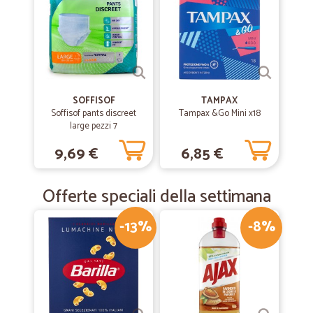
SOFFISOF
TAMPAX
Soffisof pants discreet
Tampax &Go Mini x18
large pezzi 7
9,69 €
6,85 €
Offerte speciali della settimana
-13%
-8%