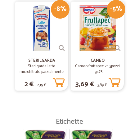
-8%
-5%
STERILGARDA
CAMEO
Sterilgarda latte
Cameo fruttapec 2:1 3pezzi
microfiltrato parzialmente
- gr.75
scremato lt.1
2 €
3,69 €
2,19 €
3,89 €
Etichette