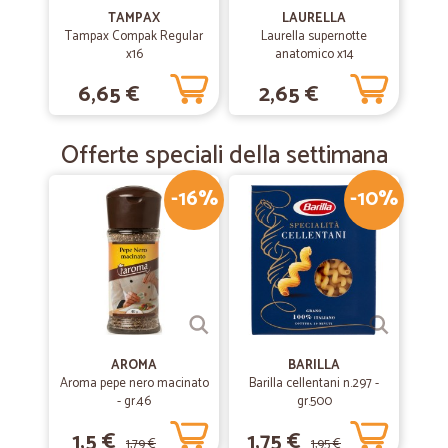
TAMPAX
LAURELLA
Tampax Compak Regular
Laurella supernotte
x16
anatomico x14
6,65 €
2,65 €
Offerte speciali della settimana
-16%
-10%
AROMA
BARILLA
Aroma pepe nero macinato
Barilla cellentani n.297 -
- gr.46
gr.500
1,5 €
1,75 €
1,79 €
1,95 €