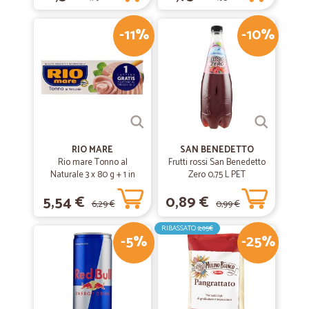
-11%
-10%
RIO MARE
SAN BENEDETTO
Rio mare Tonno al
Frutti rossi San Benedetto
Naturale 3 x 80 g + 1 in
Zero 0,75 L PET
omaggio
5,54 €
0,89 €
6,29 €
0,99 €
RIBASSATO
2,05€
-5%
-25%