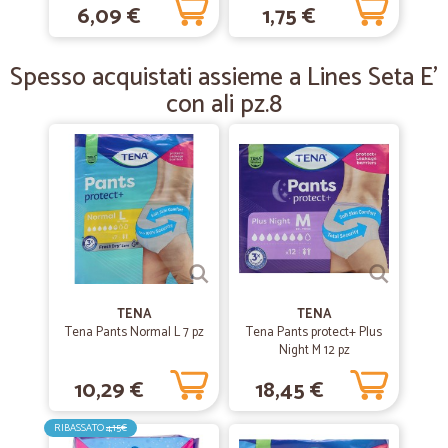
è un grosso problema !
6,09 €
1,75 €
—
Mirko Z.
Spesso acquistati assieme a Lines Seta E'
21/03/2019
Perfetti
con ali pz.8
Perfetti, in 2 giorni consegnate le patate in Sardegna.Ottimo prodotto
e confezione. Bravi
TENA
TENA
Tena Pants Normal L 7 pz
Tena Pants protect+ Plus
Night M 12 pz
10,29 €
18,45 €
RIBASSATO
4,15€