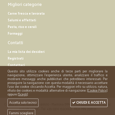
Migliori categorie
Carne fresca e lavorata
Salumi e affettati
Pasta, riso e cerali
Formaggi
Contatti
La mia lista dei desideri
Registrati
Contattaci
Questo sito utilizza cookies anche di terze parti per migliorare la
navigazione, ottimizzare l'esperienza utente, analizzare il traffico e
mostrare messaggi anche pubblicitari che potrebbero interessati. Per
proseguire la navigazione con questa modalità è necessario accettare
l'uso dei cookie cliccando Accetta. Per maggiori info su utilizzo, natura,
rifiuto dei cookies e modalità alternative di navigazione: [
Cookie Policy
]
oppure [
Scegli
]
Accetta solo tecnici
CHIUDI E ACCETTA
Cicalia srl - via Acerbi 35 - 46100 - Mantova (MN) - P.iva 02508120207 - C.Fisc
02508120207 - Tel. +39 0376 1590669 - REA: MN 258721
Fammi sciegliere