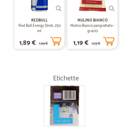
REDBULL
MULINO BIANCO
Red Bull Energy Drink, 250
Mulino Bianco pangrattato -
ml.
gr.400
1,89 €
1,19 €
1,99 €
1,59 €
Etichette