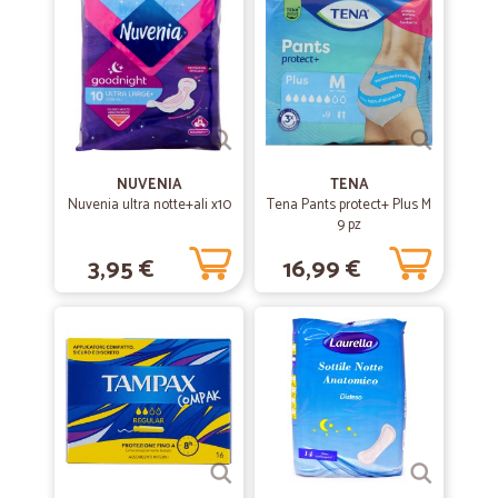
NUVENIA
TENA
Nuvenia ultra notte+ali x10
Tena Pants protect+ Plus M
9 pz
3,95 €
16,99 €