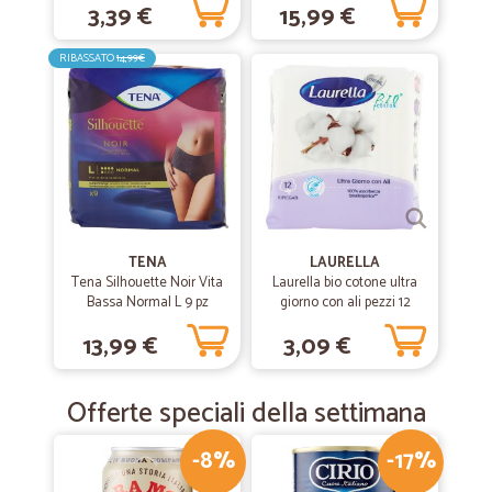
3,39 €
15,99 €
RIBASSATO
14,99€
TENA
LAURELLA
Tena Silhouette Noir Vita
Laurella bio cotone ultra
Bassa Normal L 9 pz
giorno con ali pezzi 12
13,99 €
3,09 €
Offerte speciali della settimana
-8%
-17%