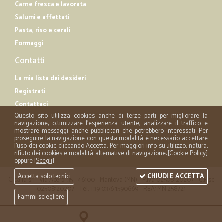
Carne fresca e lavorata
Salumi e affettati
Pasta, riso e cerali
Formaggi
Contatti
La mia lista dei desideri
Registrati
Contattaci
Questo sito utilizza cookies anche di terze parti per migliorare la
navigazione, ottimizzare l'esperienza utente, analizzare il traffico e
mostrare messaggi anche pubblicitari che potrebbero interessati. Per
proseguire la navigazione con questa modalità è necessario accettare
l'uso dei cookie cliccando Accetta. Per maggiori info su utilizzo, natura,
rifiuto dei cookies e modalità alternative di navigazione: [
Cookie Policy
]
oppure [
Scegli
]
Accetta solo tecnici
CHIUDI E ACCETTA
Cicalia srl - via Acerbi 35 - 46100 - Mantova (MN) - P.iva 02508120207 - C.Fisc
02508120207 - Tel. +39 0376 1590669 - REA: MN 258721
Fammi sciegliere