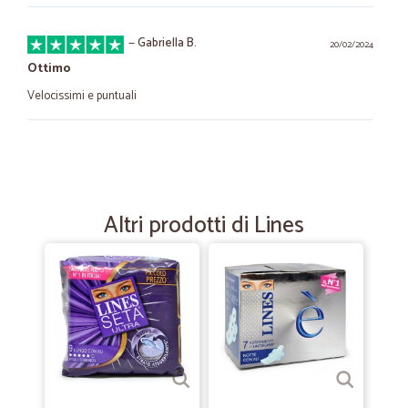
—
Gabriella B.
20/02/2024
Ottimo
Velocissimi e puntuali
—
Mauro T.
27/12/2022
Velocissimi
Velocissimi, prodotto ottimo e perfetti nell'imballaggio.
Altri prodotti di Lines
—
Carlo P.
13/08/2022
Di più non si può!
Estremamente positiva. Acquistato un prodotto ormai introvabile.
Consegna velocissima e rispettosa.
—
.
16/08/2021