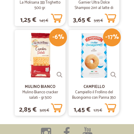
La Molisana 333 Trighetto
Garnier Ultra Dolce
500 gr.
Shampoo 2in1 al latte di
Vaniglia e polpa di Papaya
1,25 €
3,65 €
per capelli lunghi, 300 ml.
1,45 €
3,95 €
-6%
-17%
MULINO BIANCO
CAMPIELLO
Mulino Bianco cracker
Campiello il Frollino del
salati - gr.500
Buongiorno con Panna 350
g
2,85 €
1,45 €
3,05 €
1,75 €