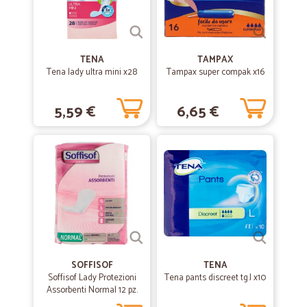
TENA
TAMPAX
Tena lady ultra mini x28
Tampax super compak x16
5,59 €
6,65 €
SOFFISOF
TENA
Soffisof Lady Protezioni
Tena pants discreet tg.l x10
Assorbenti Normal 12 pz.