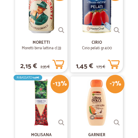
MORETTI
CIRIO
Moretti birra lattina cl.33
Cirio pelati gr.400
2,15 €
1,45 €
2,35 €
1,75 €
RIBASSATO
1,49€
-13%
-7%
MOLISANA
GARNIER