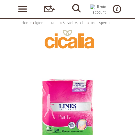
Home
Igiene e cura personale
Salviette, cotone e assorbenti
Lines specialità discret pants media x8