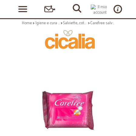
Home
Igiene e cura personale
Salviette, cotone e assorbenti
Carefree salviette intime camomilla x20