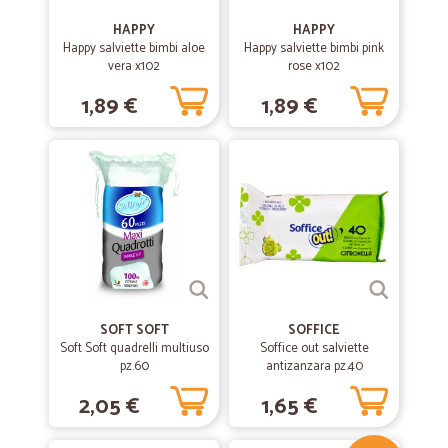
HAPPY
HAPPY
Happy salviette bimbi aloe
Happy salviette bimbi pink
vera x102
rose x102
1,89 €
1,89 €
SOFT SOFT
SOFFICE
Soft Soft quadrelli multiuso
Soffice out salviette
pz.60
antizanzara pz.40
2,05 €
1,65 €