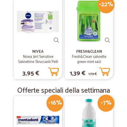
-22%
NIVEA
FRESH&CLEAN
Nivea 3in1 Sensitive
Fresh&Clean salviette
Salviettine Struccanti Pelli
green mint x40
Sensibili 25 pz
3,95 €
1,39 €
1,79 €
Offerte speciali della settimana
-16%
-7%