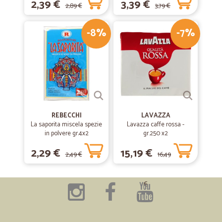
2,39 €
3,39 €
2,89 €
3,79 €
-8%
-7%
REBECCHI
LAVAZZA
La saporita miscela spezie
Lavazza caffe rossa -
in polvere gr.4x2
gr.250 x2
2,29 €
15,19 €
2,49 €
16,49
€