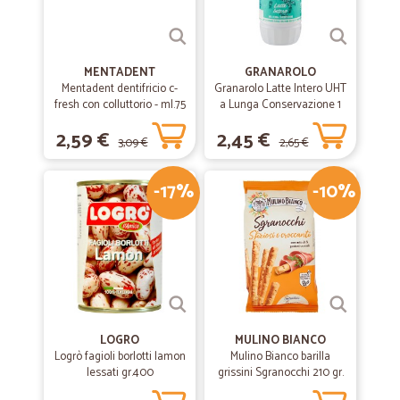
MENTADENT
GRANAROLO
Mentadent dentifricio c-
Granarolo Latte Intero UHT
fresh con colluttorio - ml.75
a Lunga Conservazione 1
Lt.
2,59 €
2,45 €
3,09 €
2,65 €
-17%
-10%
LOGRO
MULINO BIANCO
Logrò fagioli borlotti lamon
Mulino Bianco barilla
lessati gr.400
grissini Sgranocchi 210 gr.