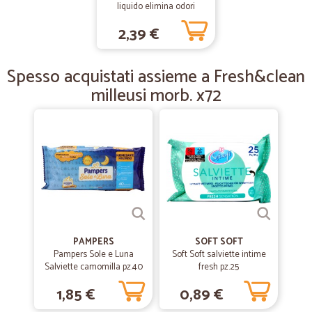
liquido elimina odori
—
Alcide P.
11/11/2019
2,39 €
Prezzi bassi e puntualità
Prezzi bassi e puntualità nella consegna.
Spesso acquistati assieme a Fresh&clean
milleusi morb. x72
—
Silvia C.
23/07/2019
Azienda al servizio
L'assistenza e la disponibilità dimostrata dal personale è stata
encomiabile
PAMPERS
SOFT SOFT
Pampers Sole e Luna
Soft Soft salviette intime
Salviette camomilla pz.40
fresh pz.25
1,85 €
0,89 €