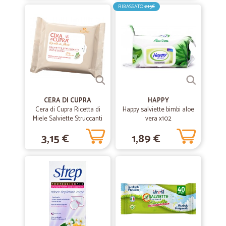
RIBASSATO
2,15€
CERA DI CUPRA
HAPPY
Cera di Cupra Ricetta di
Happy salviette bimbi aloe
Miele Salviette Struccanti
vera x102
Viso e Occhi 20 pz.
3,15 €
1,89 €