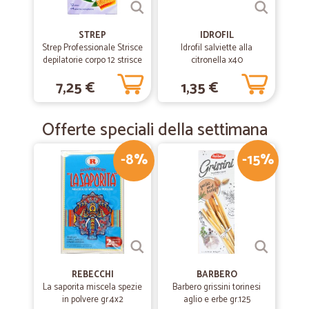
STREP
IDROFIL
Strep Professionale Strisce
Idrofil salviette alla
depilatorie corpo 12 strisce
citronella x40
+ 4 salviettine post-
7,25 €
1,35 €
epilazione
Offerte speciali della settimana
-8%
-15%
REBECCHI
BARBERO
La saporita miscela spezie
Barbero grissini torinesi
in polvere gr.4x2
aglio e erbe gr.125