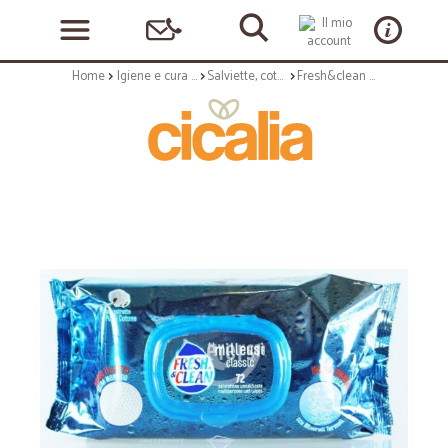
Home
Igiene e cura personale
Salviette, cotone e assorbenti
Fresh&clean milleusi morb. x72