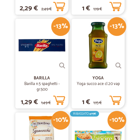
2,29 €
1 €
2,49 €
1,19 €
-13%
-13%
BARILLA
YOGA
Barilla n.5 spaghetti -
Yoga succo ace cl.20 vap
gr.500
1,29 €
1 €
1,49 €
1,15 €
RIBASSATO
4,15€
-10%
-10%