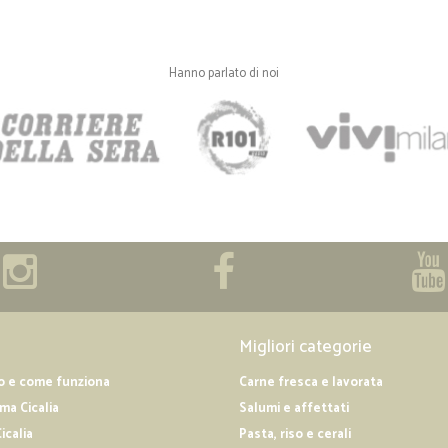
Hanno parlato di noi
Migliori categorie
o e come funziona
Carne fresca e lavorata
a Cicalia
Salumi e affettati
icalia
Pasta, riso e cerali