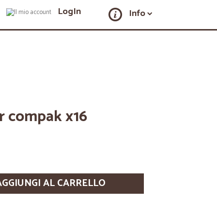
LogIn
Info
r compak x16
AGGIUNGI AL CARRELLO