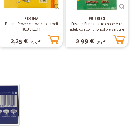
REGINA
FRISKIES
Regina Provence tovaglioli 2 veli
Friskies Purina gatto crocchette
38x38 pz.44
adult con coniglio, pollo e verdure
scatola gr.400
2,25 €
2,99 €
2,65 €
3,19 €