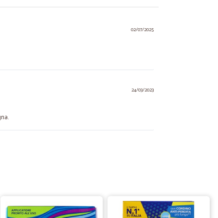
02/07/2025
24/03/2023
gna.
19/02/2023
tti,tempi di…
pi di consegna
M.
05/11/2020