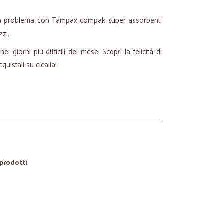
 un problema con Tampax compak super assorbenti
zzi.
i giorni più difficili del mese. Scopri la felicità di
quistali su cicalia!
 prodotti