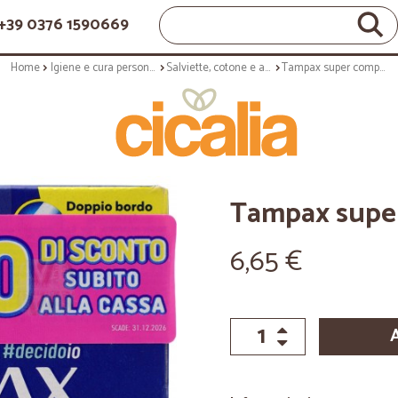
+39 0376 1590669
Home
Igiene e cura personale
Salviette, cotone e assorbenti
Tampax super compak x16
Tampax supe
6,65 €