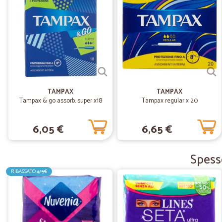
TAMPAX
TAMPAX
Tampax & go assorb. super x18
Tampax regular x 20
6,05 €
6,65 €
Spess
RIBASSATO
4,15€