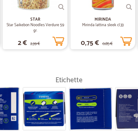
STAR
MIRINDA
Star Saikebon Noodles Verdure 59
Mirinda lattina sleek cl.33
gr.
2 €
0,75 €
2,39 €
0,85 €
Etichette