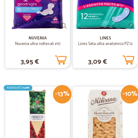
NUVENIA
LINES
Nuvenia ultra notte+ali x10
Lines Seta ultra anatomico PZ.12
3,95 €
3,09 €
RIBASSATO
1,49€
-13%
-10%