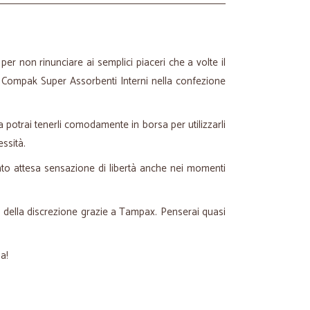
 per non rinunciare ai semplici piaceri che a volte il
re Compak Super Assorbenti Interni nella confezione
 potrai tenerli comodamente in borsa per utilizzarli
ssità.
tanto attesa sensazione di libertà anche nei momenti
e della discrezione grazie a Tampax. Penserai quasi
ia!