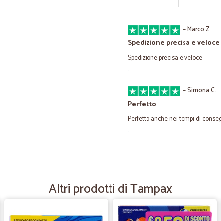
—
Marco Z.
Spedizione precisa e veloce
Spedizione precisa e veloce
—
Simona C.
Perfetto
Perfetto anche nei tempi di conse
—
Carla C.
Confezione,scelta dei prodo
Confezione,scelta dei prodotti,tem
Altri prodotti di Tampax
—
Alessandro 