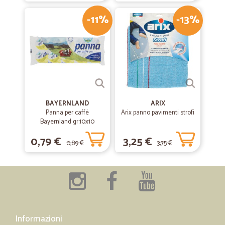
-11%
-13%
BAYERNLAND
ARIX
Panna per caffè
Arix panno pavimenti strofi
Bayernland gr.10x10
0,79 €
3,25 €
0,89 €
3,75 €
Informazioni