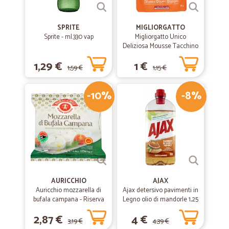
SPRITE
MIGLIORGATTO
Sprite - ml.330 vap
Migliorgatto Unico
Deliziosa Mousse Tacchino
85 gr.
1,29 €
1 €
1,59 €
1,15 €
-10%
-8%
AURICCHIO
AJAX
Auricchio mozzarella di
Ajax detersivo pavimenti in
bufala campana - Riserva
Legno olio di mandorle 1,25
esclusiva gr.125
L
2,87 €
4 €
3,19 €
4,39 €