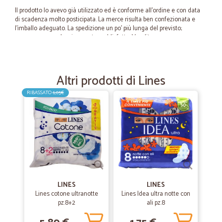
Il prodotto lo avevo già utilizzato ed è conforme all'ordine e con data
di scadenza molto posticipata. La merce risulta ben confezionata e
l'imballo adeguato. La spedizione un po' più lunga del previsto;
comunque complessivamente soddisfatto. Venditore promosso.
—
Valentina S.
07/06/2023
Altri prodotti di Lines
cortesia e puntualità nel servizio
RIBASSATO
6,05€
cortesia e puntualità nel servizio
—
Trustpilot
18/12/2020
Ottimo servizio!
È la prima volta che ordino su Cicalia. Devo dire che il risultato è
ottimo. Prodotti freschi arrivati presto. Da raccomandare. Bravi!
LINES
LINES
Lines cotone ultranotte
Lines Idea ultra notte con
—
Antonio C.
pz.8+2
ali pz.8
27/06/2020
Tutto perfetto