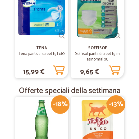
TENA
SOFFISOF
Tena pants discreet tg.l x10
Soffisof pants dicreet tg m
as.normal x8
15,99 €
9,65 €
Offerte speciali della settimana
-18%
-13%