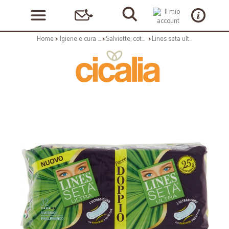
Home
Igiene e cura personale
Salviette, cotone e assorbenti
Lines seta ultra anatomico 32pezzi