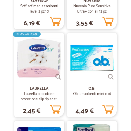
SOFFISOF
NUVENIA
Soffisof men assorbenti
Nuvenia Pure Sensitive
level 2 pz.10
Ultra+ con ali 12 pz
6,19 €
3,55 €
RIBASSATO
2,65€
LAURELLA
O.B.
Laurella bio cotone
O.b. assorbenti mini x 16
protezione slip ripiegati
pz.20
2,45 €
4,49 €