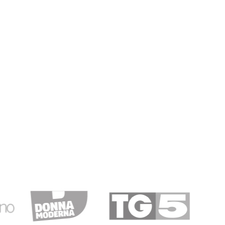
sionale
25/01/2019
ne ignorare…
re da tutti gli altri