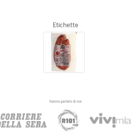
Ottimo servizio
Ottimo servizio. Precisiso e profes
Etichette
—
Isabella G.
Ottimo servizio anche in zo
Ottimo servizio anche in zone ignora
Hanno parlato di noi