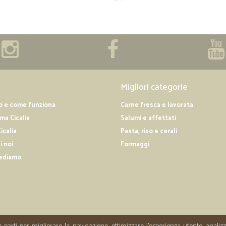
Migliori categorie
o e come funziona
Carne fresca e lavorata
a Cicalia
Salumi e affettati
icalia
Pasta, riso e cerali
i noi
Formaggi
ediamo