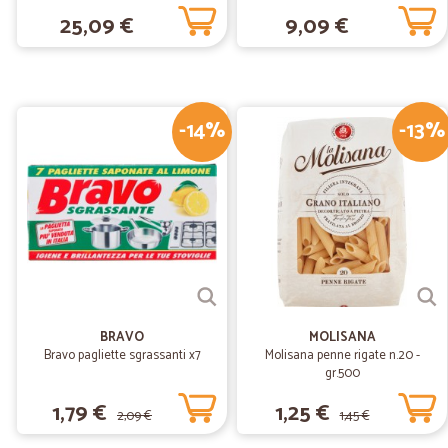
25,09 €
9,09 €
-14%
-13%
BRAVO
MOLISANA
Bravo pagliette sgrassanti x7
Molisana penne rigate n.20 -
gr.500
1,79 €
1,25 €
2,09 €
1,45 €