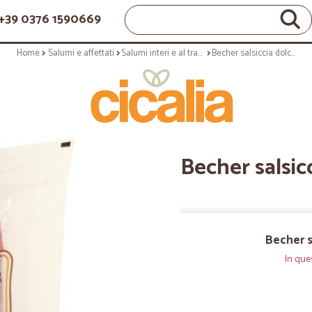
+39 0376 1590669
Home
Salumi e affettati
Salumi interi e al trancio
Becher salsiccia dolce curva gr.320
Becher salsic
Becher s
In que