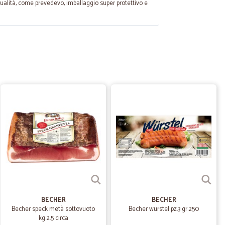
qualità, come prevedevo, imballaggio super protettivo e
19/11/2021
a decisamente positiva. Consigliato
.
14/08/2021
uoni
23/03/2021
l 5 Stars to you
BECHER
BECHER
Becher speck metà sottovuoto
Becher wurstel pz.3 gr.250
kg.2.5 circa