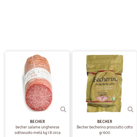
BECHER
BECHER
becher salame ungherese
Becher becherino prosciutto cotto
sottovuoto metà kg.1.8 circa
gr.600