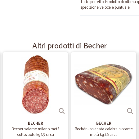
Tutto perfetto! Prodotto di ottima 
spedizione veloce e puntuale.
—
Iris P.
precisione e puntualità
Altri prodotti di Becher
precisione e puntualità. Esperienz
—
Emanuela P
Ottimo servizio e prodotti b
Ottimo servizio e prodotti buoni
—
Marco R.
ottimo seller
ottimo seller, spedizione rapida, Al
BECHER
BECHER
Becher salame milano metà
Bechèr - spianata calabra piccante
sottovuoto kg.1,9 circa
metà kg.1,6 circa