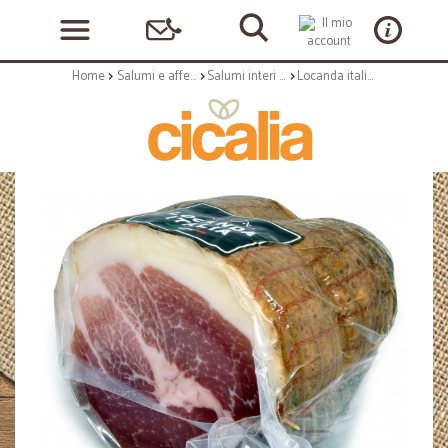
Home
Salumi e affettati
Salumi interi e al trancio
Locanda italia culatta stagionata kg.2 circa