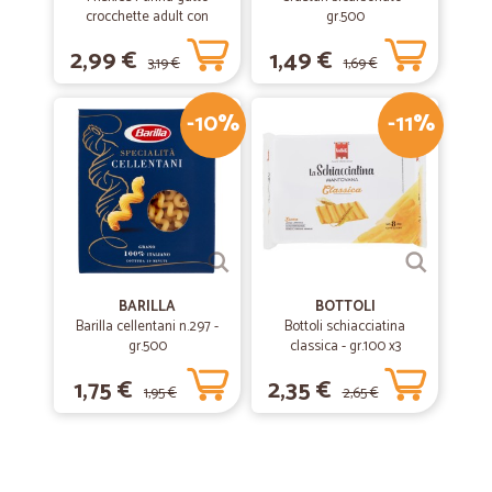
crocchette adult con
gr.500
coniglio, pollo e verdure
2,99 €
1,49 €
scatola gr.400
3,19 €
1,69 €
-10%
-11%
BARILLA
BOTTOLI
Barilla cellentani n.297 -
Bottoli schiacciatina
gr.500
classica - gr.100 x3
1,75 €
2,35 €
1,95 €
2,65 €