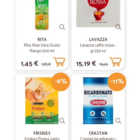
RITA
LAVAZZA
Rita Aloe Vera Gusto
Lavazza caffe rossa -
Mango 500 ml
gr.250 x2
1,45 €
15,19 €
1,85 €
16,49
-6%
-11%
€
FRISKIES
CRASTAN
Friskies Purina gatto
Crastan bicarbonato -