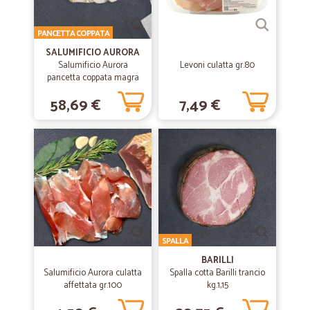
PANCETTA COPPATA
SALUMIFICIO AURORA
Salumificio Aurora
Levoni culatta gr.80
pancetta coppata magra
sottovuoto 1/2 kg.2,4 circa
58,69 €
7,49 €
SPALLA
BARILLI
Salumificio Aurora culatta
Spalla cotta Barilli trancio
affettata gr.100
kg.1,15