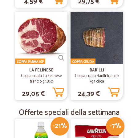
4,59 €
29,75 €
COPPA PARMA IGP
COPPA CRUDA
LA FELINESE
BARILLI
Coppa cruda La Felinese
Coppa cruda Barilli trancio
trancio gr.850
kg.1 circa
29,05 €
24,39 €
Offerte speciali della settimana
-21%
-7%