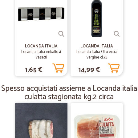
—
Lucrezia A.
20/01/2020
Prodotti buoni e spedizione veloce
Prodotti buoni e spedizione veloce
—
Garofano M.
04/07/2019
LOCANDA ITALIA
LOCANDA ITALIA
Acquisto eccellente.
Locanda Italia imballo 4
Locanda Italia Olio extra
vasetti
vergine cl.75
Acquisto eccellente.
1,65 €
14,99 €
—
Giuliana T.
12/05/2019
Spesso acquistati assieme a Locanda italia
Ottimo
culatta stagionata kg.2 circa
Ottimo Prodotto: soddisfatta di tutto. Lo ricomprerò