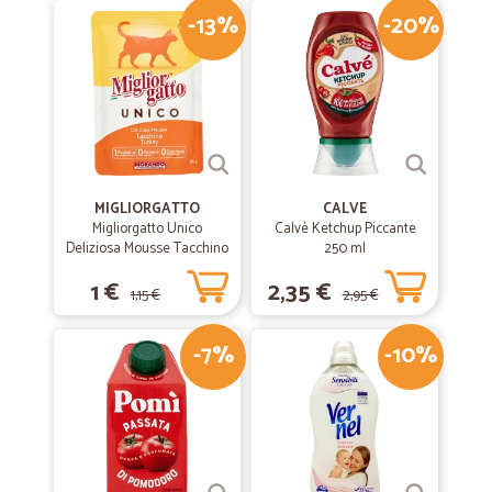
-13%
-20%
MIGLIORGATTO
CALVE
Migliorgatto Unico
Calvè Ketchup Piccante
Deliziosa Mousse Tacchino
250 ml
85 gr.
1 €
2,35 €
1,15 €
2,95 €
-7%
-10%