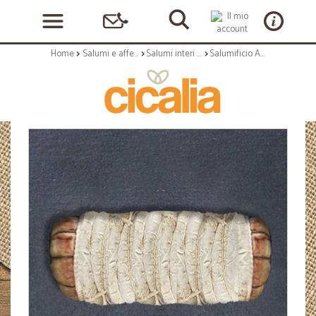
Home
Salumi e affettati
Salumi interi e al trancio
Salumificio Aurora pancetta coppata magra intera kg.4,8 circa