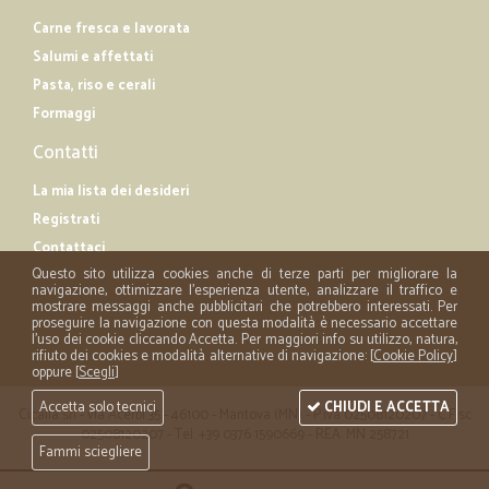
Carne fresca e lavorata
Salumi e affettati
Pasta, riso e cerali
Formaggi
Contatti
La mia lista dei desideri
Registrati
Contattaci
Questo sito utilizza cookies anche di terze parti per migliorare la
navigazione, ottimizzare l'esperienza utente, analizzare il traffico e
mostrare messaggi anche pubblicitari che potrebbero interessati. Per
proseguire la navigazione con questa modalità è necessario accettare
l'uso dei cookie cliccando Accetta. Per maggiori info su utilizzo, natura,
rifiuto dei cookies e modalità alternative di navigazione: [
Cookie Policy
]
oppure [
Scegli
]
Accetta solo tecnici
CHIUDI E ACCETTA
Cicalia srl - via Acerbi 35 - 46100 - Mantova (MN) - P.iva 02508120207 - C.Fisc
02508120207 - Tel. +39 0376 1590669 - REA: MN 258721
Fammi sciegliere