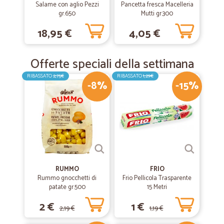
Salame con aglio Pezzi
Pancetta fresca Macelleria
gr.650
Mutti gr.300
18,95 €
4,05 €
Offerte speciali della settimana
RIBASSATO
2,75€
RIBASSATO
1,29€
-8%
-15%
RUMMO
FRIO
Rummo gnocchetti di
Frio Pellicola Trasparente
patate gr.500
15 Metri
2 €
1 €
2,19 €
1,19 €