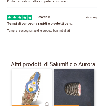
Prodotti arrivati in fretta e in perfette condizioni.
—
Riccardo B.
18/04/2025
Tempi di consegna rapidi e prodotti ben…
Tempi di consegna rapidi e prodotti ben imballati
—
Maria teresa S.
03/03/2023
Consegna perfetta
Consegna perfetta
Altri prodotti di Salumificio Aurora
—
Maria grazia N.
26/08/2022
Puntuali e veloci nella consegna
Puntuali e veloci nella consegna
—
Alessandro C.
30/09/2021