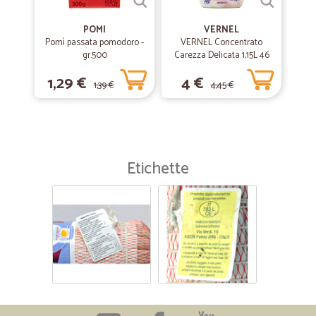
POMI
VERNEL
Pomì passata pomodoro -
VERNEL Concentrato
gr.500
Carezza Delicata 1,15L 46
lavaggi
1,29 €
4 €
1,39 €
4,45 €
Etichette