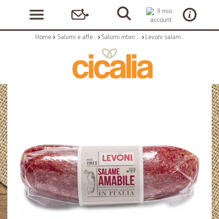
Home
Salumi e affettati
Salumi interi e al trancio
Levoni salame amabile gr.250