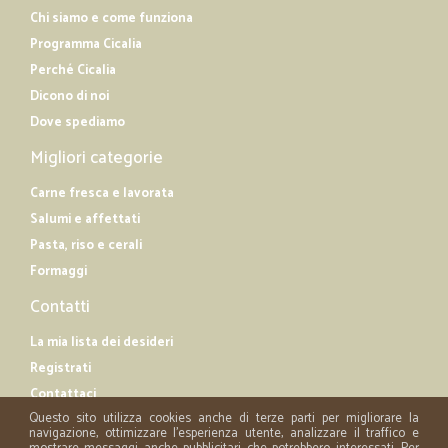
Chi siamo e come funziona
Programma Cicalia
Perché Cicalia
Dicono di noi
Dove spediamo
Migliori categorie
Carne fresca e lavorata
Salumi e affettati
Pasta, riso e cerali
Formaggi
Contatti
La mia lista dei desideri
Registrati
Contattaci
Questo sito utilizza cookies anche di terze parti per migliorare la
navigazione, ottimizzare l'esperienza utente, analizzare il traffico e