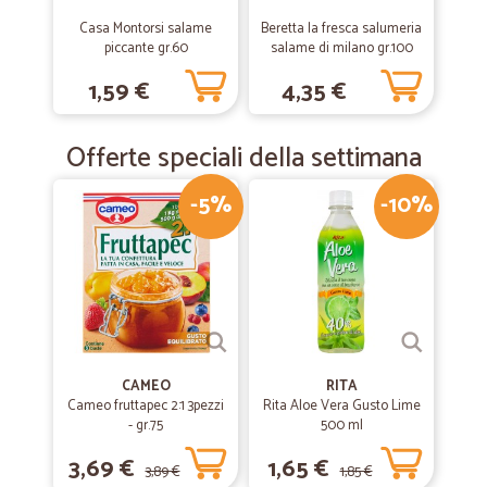
Casa Montorsi salame
Beretta la fresca salumeria
piccante gr.60
salame di milano gr.100
1,59 €
4,35 €
Offerte speciali della settimana
-5%
-10%
CAMEO
RITA
Cameo fruttapec 2:1 3pezzi
Rita Aloe Vera Gusto Lime
- gr.75
500 ml
3,69 €
1,65 €
3,89 €
1,85 €