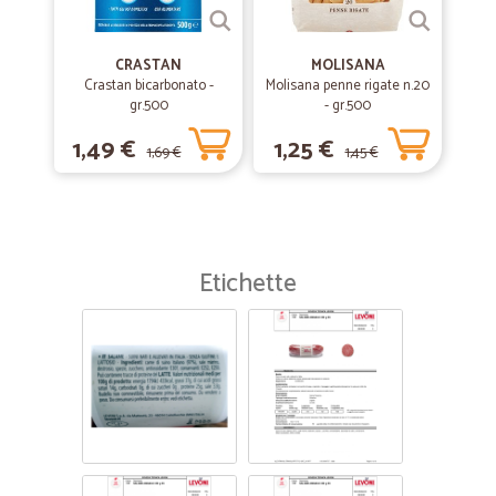
CRASTAN
MOLISANA
Crastan bicarbonato -
Molisana penne rigate n.20
gr.500
- gr.500
1,49 €
1,25 €
1,69 €
1,45 €
Etichette