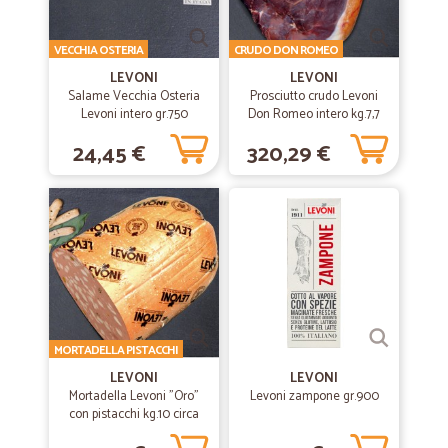
—
Michele D.
05/01/2022
VECCHIA OSTERIA
CRUDO DON ROMEO
lo consiglio
LEVONI
LEVONI
Salame Vecchia Osteria
Prosciutto crudo Levoni
prodotti come da ordine e tempi di consegna veloci
Levoni intero gr.750
Don Romeo intero kg.7,7
circa stagionatura 24 mesi
24,45 €
320,29 €
—
.
16/08/2021
in generale darei 5 stelle per l…
in generale darei 5 stelle per l evidente miglioramento sia del
catalogo prodotti,sia per la celerita' delle spedizioni. ne do 4 perche' a
volte manca qualche prodotto ordinato,niente di grave,ma attendo
conferme del miglioramento della gestione del magazzino. l
esperienza comunque e' molto buona.
MORTADELLA PISTACCHI
—
Gennaro M.
11/08/2020
LEVONI
LEVONI
perfetto
Mortadella Levoni "Oro"
Levoni zampone gr.900
con pistacchi kg.10 circa
perfetto, tranne il corriere BRT