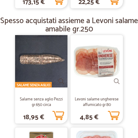
173,15 €
22,25 €
—
Giampaolo D.
28/11/2019
Spesso acquistati assieme a Levoni salame
ottimo
amabile gr.250
ottimo, tutto bene, tempi, consegna, imballo
—
Giovanna G.
07/10/2019
Solo un ritardo nella consegna
Solo un ritardo nella consegna
SALAME SENZA AGLIO
—
Alvil B.
05/04/2019
Tutto ottimo
Salame senza aglio Pezzi
Levoni salame ungherese
gr.650 circa
affumicato gr.80
Tutto ottimo ! Grazie !
18,95 €
4,85 €