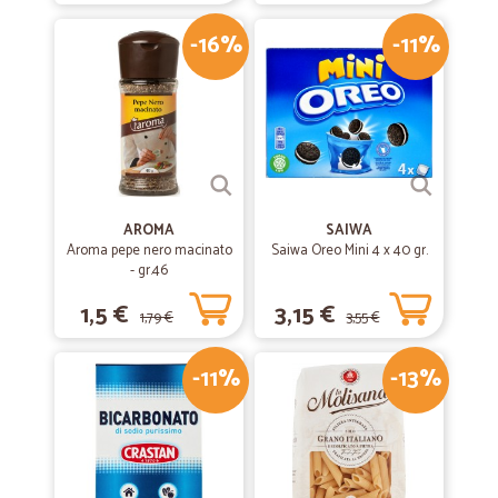
-16%
-11%
AROMA
SAIWA
Aroma pepe nero macinato
Saiwa Oreo Mini 4 x 40 gr.
- gr.46
1,5 €
3,15 €
1,79 €
3,55 €
-11%
-13%