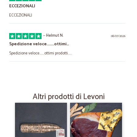
ECCEZIONALI
ECCEZIONALI
—
Helmut N.
08/07/2026
Spedizione veloce........ottimi…
Spedizione veloce........ottimi prodotti......
—
Silvio F.
04/06/2025
Tutto perfetto e preciso
Tutto perfetto
Altri prodotti di Levoni
—
Laura P.
31/05/2022
Prodotti perfetto e consegna rapida.
Prodotti perfetto e consegna rapida.