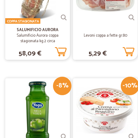
COPPA STAGIONATA
SALUMIFICIO AURORA
Salumificio Aurora coppa
Levoni coppa a fette gr.80
stagionata kg.2 circa
58,09 €
5,29 €
-8%
-10%