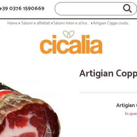
+39 0376 1590669
Home
Salumi e affettati
Salumi interi e al trancio
Artigian Coppa cruda a metà gr.950
Artigian Copp
Artigian
In que