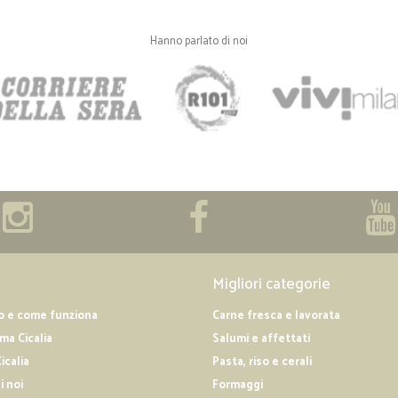
Hanno parlato di noi
Migliori categorie
o e come funziona
Carne fresca e lavorata
a Cicalia
Salumi e affettati
icalia
Pasta, riso e cerali
i noi
Formaggi