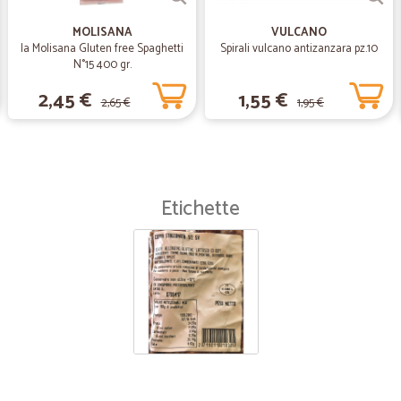
Prodotti ottimi, grande scelta e c
MOLISANA
VULCANO
la Molisana Gluten free Spaghetti
Spirali vulcano antizanzara pz.10
—
Marenghi I.
N°15 400 gr.
Grazie mille di tutto❤
2,45 €
1,55 €
2,65 €
1,95 €
Grazie mille di tutto❤
—
Valter P.
Ottimo supermercato
Etichette
Ottimo supermercato, tanti bei prodo