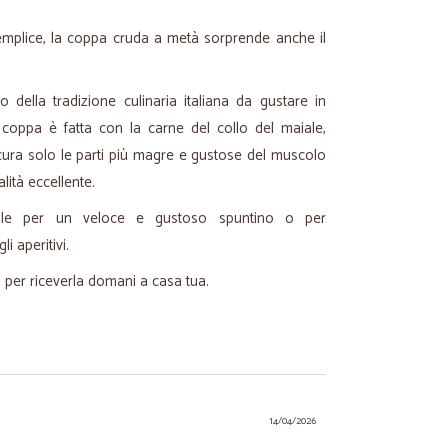
emplice, la coppa cruda a metà sorprende anche il
co della tradizione culinaria italiana da gustare in
 coppa è fatta con la carne del collo del maiale,
 cura solo le parti più magre e gustose del muscolo
lità eccellente.
ale per un veloce e gustoso spuntino o per
 aperitivi.
m per riceverla domani a casa tua.
14/04/2026