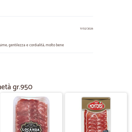
11/02/2026
ime, gentilezza e cordialità, molto bene
erto L.
21/05/2025
metà gr.950
B.
05/03/2025
tima da noi introvabile consegna ok
vabile