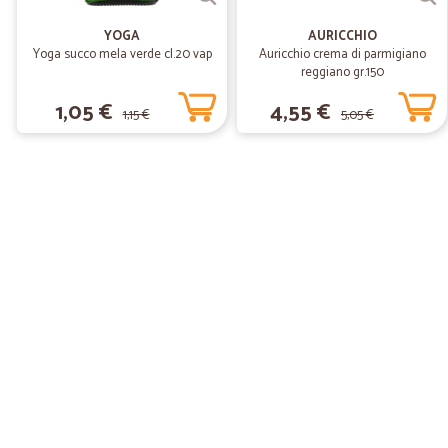
YOGA
AURICCHIO
Yoga succo mela verde cl.20 vap
Auricchio crema di parmigiano
reggiano gr.150
1,05 €
4,55 €
1,15 €
5,05 €