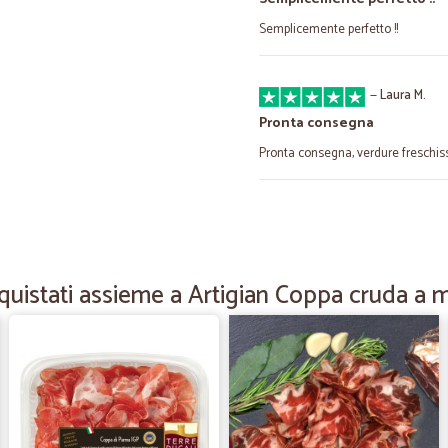
Semplicemente perfetto !!
—
Laura M.
Pronta consegna
Pronta consegna, verdure freschiss
—
Massimo rob
Tt ok
Tutto in regola e perfetto
uistati assieme a Artigian Coppa cruda a 
—
Gianfranco 
Marmellata di pere Zuegg ot
Ho trovato un prodotto da noi intro