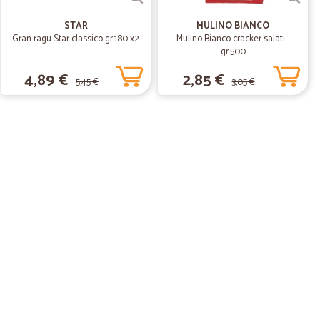
onsegna veloce. Molto soddisfattoa
STAR
MULINO BIANCO
Gran ragu Star classico gr.180 x2
Mulino Bianco cracker salati -
02/03/2020
gr.500
4,89 €
2,85 €
5,45 €
3,05 €
04/12/2018
tti,spedizioni veloci,consigliato a tutti