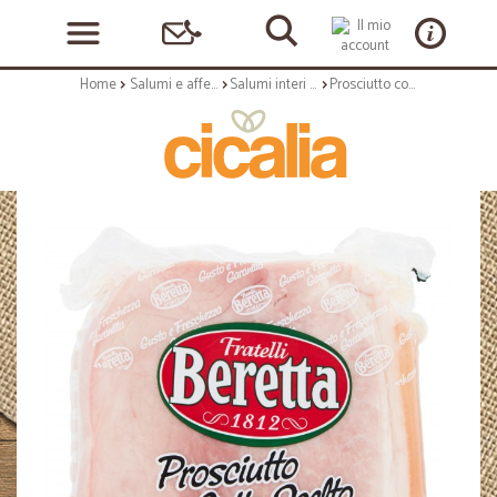
Home
Salumi e affettati
Salumi interi e al trancio
Prosciutto cotto Beretta gr.800