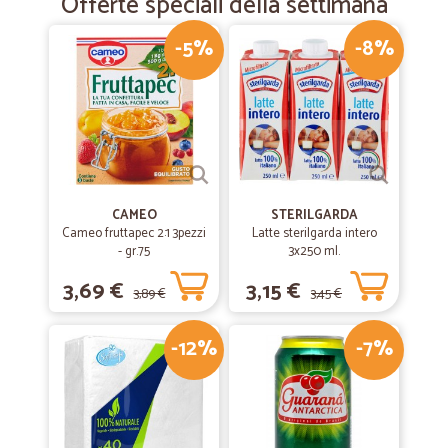
Offerte speciali della settimana
-5%
-8%
CAMEO
STERILGARDA
Cameo fruttapec 2:1 3pezzi
Latte sterilgarda intero
- gr.75
3x250 ml.
3,69 €
3,15 €
3,89 €
3,45 €
-12%
-7%