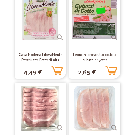
—
Diego T.
25/04/2020
servizio veloce
Buona sera, direi che per il periodo di pandemia, il servizio è molto
utile, servizio veloce e curato nei pacchi, l'unica pecca riscontrata è
bello "scalogno" che non era in buono stato, ma problema da
poco...Grazie
Casa Modena LiberaMente
Leoncini prosciutto cotto a
—
Letizia P.
12/11/2019
Prosciutto Cotto di Alta
cubetti gr 50x2
cicalia perfetta
Qualità Magro 110 gr.
4,49 €
2,65 €
cicalia perfetta , ma consiglio di controllare il corriere, un pacco era
rotto. il corriere ha detto che in sede avevano controllato , invece
mancava un pezzo , il pacco era bagnato x fuoriuscita del prodotto,
nessun problema x cicalia . grazie buona giornata
—
Giusy P.
26/06/2019
Ottimo imballaggio.
Ho ritirato prodotti delle diverse categorie, compresi alcuni liquori..
consegna velocissima.. e L’imballaggio davvero ottimo..