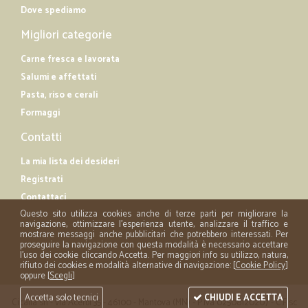
Dove spediamo
Migliori categorie
Carne fresca e lavorata
Salumi e affettati
Pasta, riso e cerali
Formaggi
Contatti
La mia lista dei desideri
Registrati
Contattaci
Questo sito utilizza cookies anche di terze parti per migliorare la
navigazione, ottimizzare l'esperienza utente, analizzare il traffico e
mostrare messaggi anche pubblicitari che potrebbero interessati. Per
proseguire la navigazione con questa modalità è necessario accettare
l'uso dei cookie cliccando Accetta. Per maggiori info su utilizzo, natura,
rifiuto dei cookies e modalità alternative di navigazione: [
Cookie Policy
]
oppure [
Scegli
]
Accetta solo tecnici
CHIUDI E ACCETTA
Cicalia srl - via Acerbi 35 - 46100 - Mantova (MN) - P.iva 02508120207 - C.Fisc