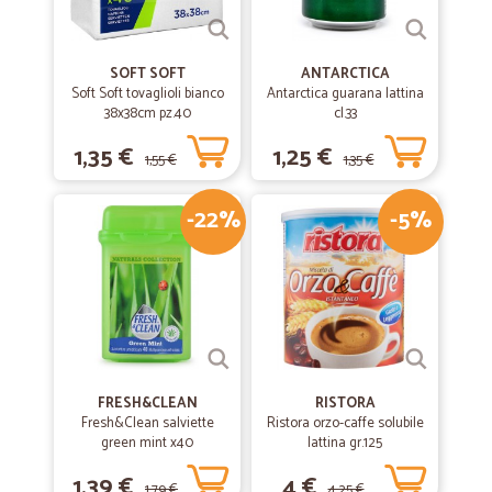
SOFT SOFT
ANTARCTICA
Soft Soft tovaglioli bianco
Antarctica guarana lattina
38x38cm pz.40
cl.33
1,35 €
1,25 €
1,55 €
1,35 €
-22%
-5%
FRESH&CLEAN
RISTORA
Fresh&Clean salviette
Ristora orzo-caffe solubile
green mint x40
lattina gr.125
1,39 €
4 €
1,79 €
4,25 €