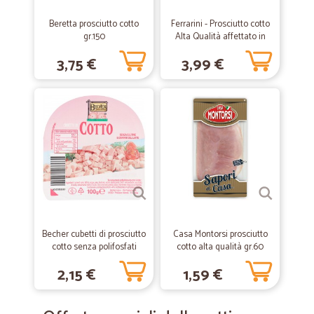
Beretta prosciutto cotto
Ferrarini - Prosciutto cotto
gr.150
Alta Qualità affettato in
—
Federica C.
10/12/2018
vaschetta - gr.100
TUTTO OTTIMO
3,75 €
3,99 €
Era la prima volta che acquistavo su questo sito. Prodotti arrivati dopo
pochissimi giorni, tutto in ottimo stato nonostante vi fossero tre
bottiglie di vino imballate alla perfezione e i panettoni. Prezzi nella
norma. Comprero sicuramente di nuovo.
Becher cubetti di prosciutto
Casa Montorsi prosciutto
cotto senza polifosfati
cotto alta qualità gr.60
gr.100
2,15 €
1,59 €