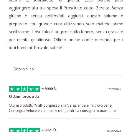
buono e, soprattutto, di qualità. Ecco perché puoi
aggiungere alla tua spesa il Prosciutto cotto Beretta. Senza
glutine e senza polifosfati aggiunti, questo salume è
preparato con grande cura utilizzando solo materie prime
sceltissime. Il risultato è un prosciutto tenero, senza grassi e
per niente gelatinoso. Ottimo anche come merenda per i
tuoi bambini. Provalo subito!
Dicono di noi
—
Anna C.
17/09/2025
Ottimi prodotti
Ottimi prodotti. Mi affido spesso alla Vs. azienda e mi trovo bene.
Consegna veloce e con mezzi refrigerati. La consiglio sicuramente.
—
Luigi D.
18/08/2022