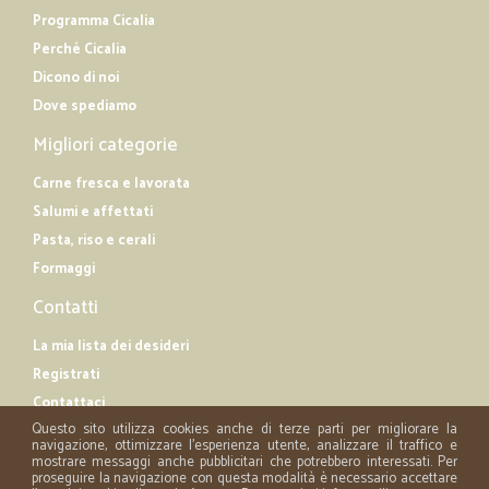
Programma Cicalia
Perché Cicalia
Dicono di noi
Dove spediamo
Migliori categorie
Carne fresca e lavorata
Salumi e affettati
Pasta, riso e cerali
Formaggi
Contatti
La mia lista dei desideri
Registrati
Contattaci
Questo sito utilizza cookies anche di terze parti per migliorare la
navigazione, ottimizzare l'esperienza utente, analizzare il traffico e
mostrare messaggi anche pubblicitari che potrebbero interessati. Per
proseguire la navigazione con questa modalità è necessario accettare