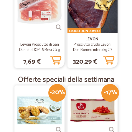
CRUDO DON ROMEO
LEVONI
Levoni Prosciutto di San
Prosciutto crudo Levoni
Daniele DOP 18 Mesi 70 g
Don Romeo intero kg.7,7
circa stagionatura 24 mesi
7,69 €
320,29 €
Offerte speciali della settimana
-20%
-17%