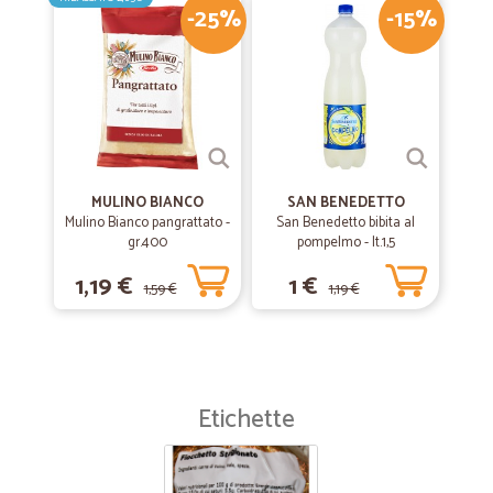
-25%
-15%
MULINO BIANCO
SAN BENEDETTO
Mulino Bianco pangrattato -
San Benedetto bibita al
gr.400
pompelmo - lt.1,5
1,19 €
1 €
1,59 €
1,19 €
Etichette