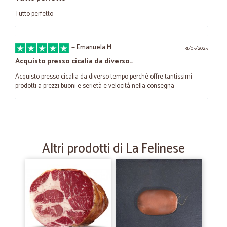
Tutto perfetto
—
Emanuela M.
31/05/2025
Acquisto presso cicalia da diverso…
Acquisto presso cicalia da diverso tempo perché offre tantissimi
prodotti a prezzi buoni e serietà e velocità nella consegna
—
Patrizia B.
18/05/2025
Consegna puntuale
Altri prodotti di La Felinese
Consegna puntuale, prodotti buonissimi e non sempre reperibili nei
supermercati
—
Fabio B.
20/10/2023
Mi ha soddisfatto il vostro sistema di…
Mi ha soddisfatto il vostro sistema di vendita online.