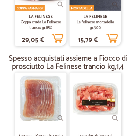
COPPA PARMA IGP
MORTADELLA
—
Antonio G.
LA FELINESE
LA FELINESE
02/07/2021
Coppa cruda La Felinese
La felinese mortadella
La mia prima volta che faccio un ordine…
trancio gr.850
gr.900
La mia prima volta che faccio un ordine è andata tutto benissimo.
29,05 €
15,79 €
Complimenti.
Spesso acquistati assieme a Fiocco di
—
Davide R.
17/05/2020
prosciutto La Felinese trancio kg,1,4
Tutto perfetto
Tutto perfetto. Veloci e precisi. Ottimi anche i prezzi
—
Roberto V.
02/02/2020
Consegna rapidissima
Consegna rapidissima: 48 ore dopo l'ordine!
—
Luca M.
Ferrarini - Prosciutto crudo
Terre ducali fiocco di
18/01/2020