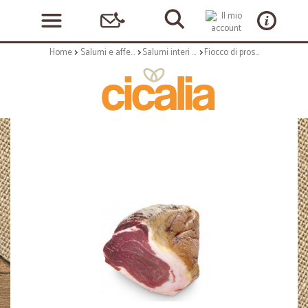
Home
Salumi e affettati
Salumi interi e al trancio
Fiocco di prosciutto La Felinese trancio kg,1,4