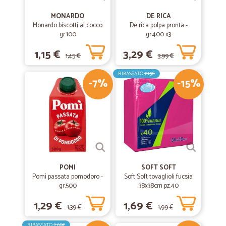
MONARDO
DE RICA
Monardo biscotti al cocco
De rica polpa pronta -
gr.100
gr.400 x3
1,15 €
3,29 €
1,45 €
3,99 €
RIBASSATO
2,15€
-7%
-15%
POMI
SOFT SOFT
Pomì passata pomodoro -
Soft Soft tovaglioli fucsia
gr.500
38x38cm pz.40
1,29 €
1,69 €
1,39 €
1,99 €
RIBASSATO
2,05€