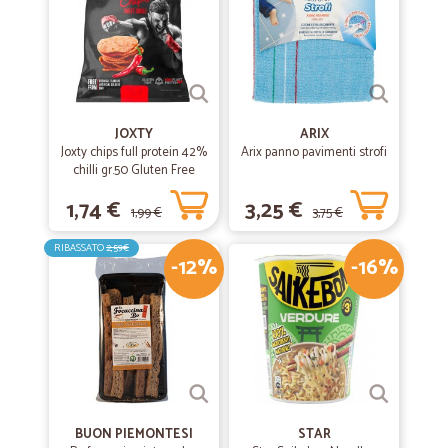
Sono sempre più soddisfattto
Sono sempre più soddisfattto, carne buonissima, tutto buono, questa
settimana ho comperato dei formaggi, tra cui il gorgonzola
(buonissimo)e in 24ore ricevo sempre la spesa
JOXTY
ARIX
Joxty chips full protein 42%
Arix panno pavimenti strofi
chilli gr.50 Gluten Free
1,74 €
3,25 €
1,99 €
3,75 €
RIBASSATO
2,59€
-12%
-16%
BUON PIEMONTESI
STAR