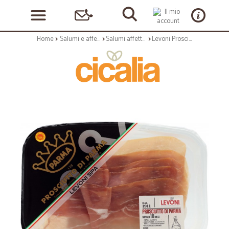
Home
Salumi e affettati
Salumi affettati
Levoni Prosciutto crudo di Parma vaschetta gr.70