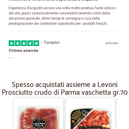
Esperienza d'acquisto ancora una volta molto positiva, facile utilizzo
del sito, prezzi sostanzialmente convenienti tenendo conto della
situazione generale, ottimi tempi di consegna e cura nella
predisposizione dei contenitori soprattutto per i prodotti freschi.
—
Trustpilot
31/01/2022
Ottima azienda
Ottima azienda
—
Renato Z.
26/10/2021
Spesso acquistati assieme a Levoni
Puntuali e precisi.
Prosciutto crudo di Parma vaschetta gr.70
Puntuali e precisi.
—
Giovanni L.
24/04/2021
Servizio rapido