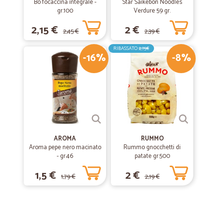
Bo focaccina integrale -
Star Saikebon Noodles
gr.100
Verdure 59 gr.
2,15 €
2 €
2,45 €
2,39 €
RIBASSATO
2,75€
-16%
-8%
AROMA
RUMMO
Aroma pepe nero macinato
Rummo gnocchetti di
- gr.46
patate gr.500
1,5 €
2 €
1,79 €
2,19 €