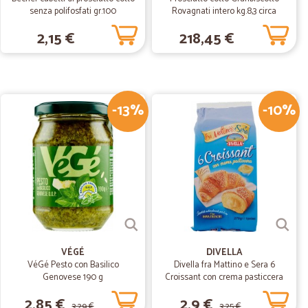
 integra i prodotti corrispondono a quelli oridinati
senza polifosfati gr.100
Rovagnati intero kg.8,3 circa
2,15 €
218,45 €
26/02/2020
lto veloce.
-13%
-10%
08/02/2020
stato articoli che non che non riuscivo a trovare perdipiù
 poi il servizio di consegna, non celere, di più. Perfetto
11/05/2019
VÉGÉ
DIVELLA
VéGé Pesto con Basilico
Divella fra Mattino e Sera 6
Genovese 190 g
Croissant con crema pasticcera
to conforme al dichiarato. Soddisfatto della scelta.
270 gr.
2,85 €
2,9 €
3,29 €
3,25 €