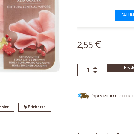
SALUM
2,55 €
Prod
Spediamo con mezzi 
sioni
Etichette