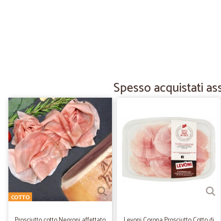
Spesso acquistati ass
COTTO
Prosciutto cotto Negroni affettato
Levoni Corona Prosciutto Cotto di