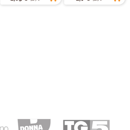
05/05/2019
esca S.
01/04/2019
ata ben imballata e protetta. Scadenze delle merci
quisto.