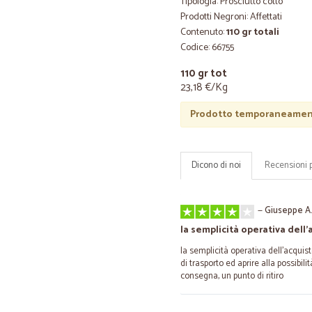
Tipologia: Prosciutto cotto
Prodotti Negroni: Affettati
Contenuto:
110 gr totali
Codice: 66755
110 gr tot
23,18 €/Kg
Prodotto temporaneament
Dicono di noi
Recensioni 
—
Giuseppe A
la semplicità operativa dell
la semplicità operativa dell'acquist
di trasporto ed aprire alla possibilit
consegna, un punto di ritiro