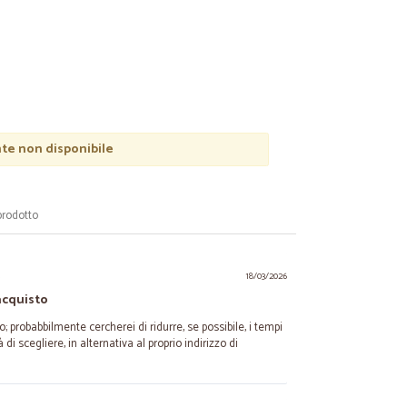
e non disponibile
prodotto
.
18/03/2026
'acquisto
o; probabbilmente cercherei di ridurre, se possibile, i tempi
à di scegliere, in alternativa al proprio indirizzo di