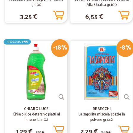
gr.100
Alta Qualità gr.100
3,25 €
6,55 €
RIBASSATO
1,79€
-18%
-8%
CHIARO LUCE
REBECCHI
Chiaro luce detersivo piatti al
La saporita miscela spezie in
limone lt.1+ 0,1
polvere gr.4x2
1,29 €
2,29 €
1,59 €
2,49 €