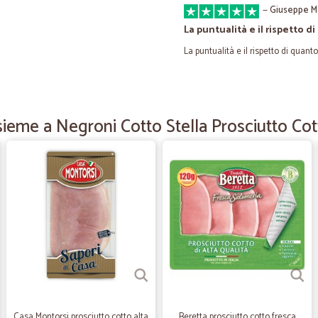
—
Giuseppe M
La puntualità e il rispetto d
La puntualità e il rispetto di quan
—
Giancarlo D
Bravissimi
ieme a Negroni Cotto Stella Prosciutto Cott
Bravissimi. Ho acquistato solo fru
Qualità alta. Precisi con la conse
—
Simone S.
servizio ottimo
servizio ottimo
—
Daniela B.
La merce è arrivata puntua
Casa Montorsi prosciutto cotto alta
Beretta prosciutto cotto fresca