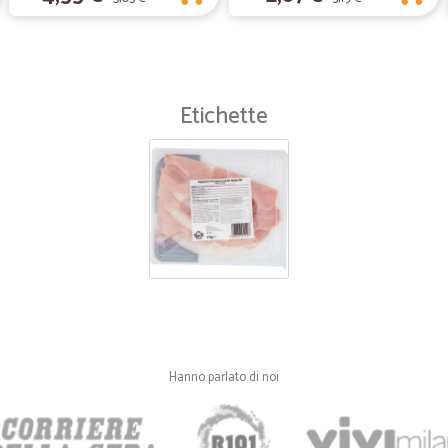
—
Massimo M.
Tutto perfetto...eccellenti....
Tutto perfetto...eccellenti....
Etichette
—
Maria franc
Consegna rapidissima
Consegna rapidissima. Merce delic
deperibili non vicine alla data di ac
Hanno parlato di noi