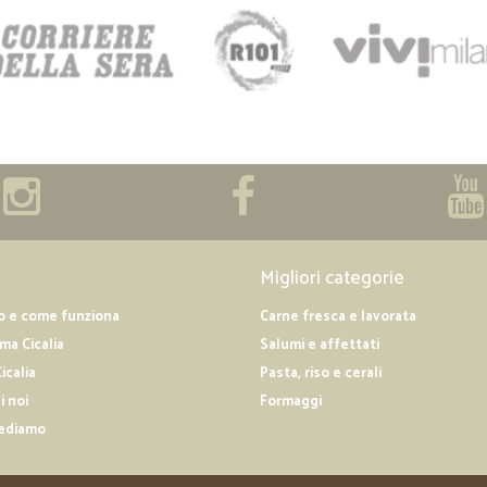
Migliori categorie
o e come funziona
Carne fresca e lavorata
a Cicalia
Salumi e affettati
icalia
Pasta, riso e cerali
i noi
Formaggi
ediamo