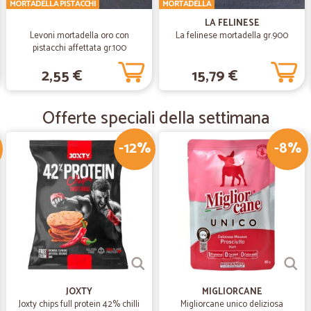
MORTADELLA PISTACCHI
MORTADELLA
LA FELINESE
Levoni mortadella oro con
La felinese mortadella gr.900
—
Salvatore C
pistacchi affettata gr.100
Puntualità per la consegna 
2,55 €
15,79 €
Puntualità per la consegna del pro
Offerte speciali della settimana
—
Giuseppe G
-12%
-8%
Ottimo prodotto
Ottimo prodotto
—
Stefania M.
Tutto bene
Tutto bene. Prodotti ben confenzi
JOXTY
MIGLIORCANE
—
Tiziano ant
Joxty chips full protein 42% chilli
Migliorcane unico deliziosa