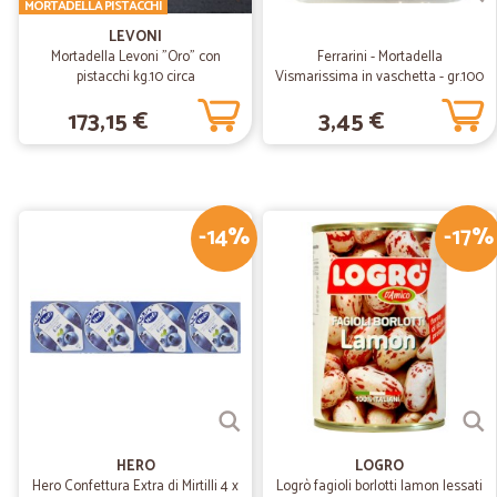
MORTADELLA PISTACCHI
LEVONI
Mortadella Levoni "Oro" con
Ferrarini - Mortadella
pistacchi kg.10 circa
Vismarissima in vaschetta - gr.100
173,15 €
3,45 €
-14%
-17%
HERO
LOGRO
Hero Confettura Extra di Mirtilli 4 x
Logrò fagioli borlotti lamon lessati