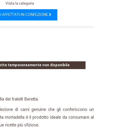
Visita la categoria
I-AFFETTATI-IN-CONFEZIONE
otto temporaneamente non disponibile
a dei fratelli Beretta.
lezione di carni genuine che gli conferiscono un
sta mortadella è il prodotto ideale da consumare al
ue ricette più sfiziose.