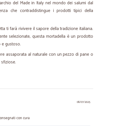
 marchio del Made in Italy nel mondo dei salumi dal
enza che contraddistingue i prodotti tipici della
ta ti farà rivivere il sapore della tradizione italiana.
ente selezionate, questa mortadella è un prodotto
o e gustoso.
ere assaporata al naturale con un pezzo di pane o
 sfiziose.
08/07/2025
 consegnati con cura