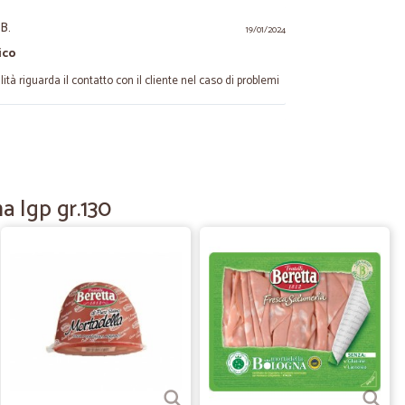
 B.
19/01/2024
ico
ilità riguarda il contatto con il cliente nel caso di problemi
.
17/04/2021
e…
tori per la spesa ottimi per il mio ordine tutto perfetto ok
a Igp gr.130
24/02/2021
imprevisto può capitare
are è stata nei termini. Discreta la qualità ma non credo
Piuttosto più prodotti dello stesso tipo in uno scatolone
na confezione con l'adesivo applicato sul coperchio
ti ha provocato l'apertura di una confezione che avrebbe
zio clienti che mi ha informato sulla scadenza del