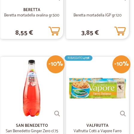
BERETTA
Beretta mortadella ovalina gr.500
Beretta mortadella IGP gr.120
.
17/10/2020
del prodotto
8,55 €
3,85 €
dotto
.
05/09/2020
RIBASSATO
4,15€
-10%
-10%
01/04/2020
onati e consegna puntuale.
SAN BENEDETTO
VALFRUTTA
onio M.
San Benedetto Ginger Zero cl.75
Valfrutta Cotti a Vapore Farro
01/03/2020