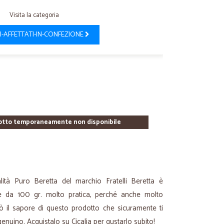
Visita la categoria
I-AFFETTATI-IN-CONFEZIONE
otto temporaneamente non disponibile
alità Puro Beretta del marchio Fratelli Beretta è
ne da 100 gr. molto pratica, perché anche molto
ò il sapore di questo prodotto che sicuramente ti
enuino. Acquistalo su Cicalia per gustarlo subito!