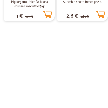
Migliorgatto Unico Deliziosa
Auricchio ricotta fresca gr.250
Mousse Prosciutto 85 gr.
1 €
2,6 €
1,09 €
2,89 €