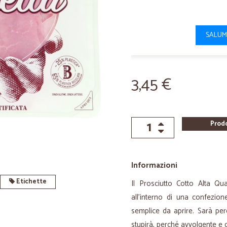
SALUM
3,45 €
Prod
Informazioni
Etichette
Il Prosciutto Cotto Alta Qu
all’interno di una confezio
semplice da aprire. Sarà per
stupirà, perché avvolgente e g