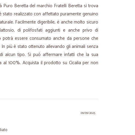
tà Puro Beretta del marchio Fratelli Beretta si trova
 è stato realizzato con affettato puramente genuino
aturale. Facilmente digeribile, è anche molto sicuro
lattosio, di polifosfati aggiunti e anche privo di
o potrà essere consumato anche da persone che
 In più è stato ottenuto allevando gli animali senza
 di alcun tipo. Si può affermare infatti che la sua
ta al 100%. Acquista il prodotto su Cicalia per non
09/09/2025
liato