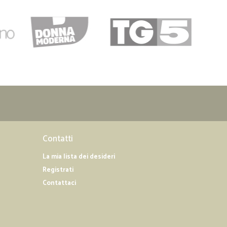
so Prezzi interessanti e consegna velocissima Ho trovato
 non ha piu' Molto soddifatto e consiglio a tutti di provare
Contatti
La mia lista dei desideri
Registrati
Contattaci