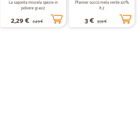
La saporita miscela spezie in
Pfanner succo mela verde 40%
polvere gr.4x2
lt.2
08/04/2020
2,29 €
3 €
2,49 €
3,59 €
.
18/08/2019
29/06/2019
25/04/2019
 per caso