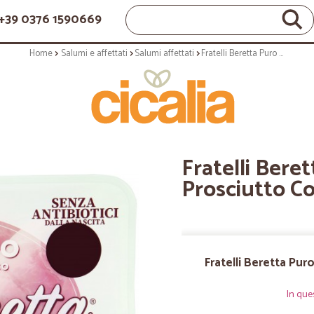
+39 0376 1590669
Home
Salumi e affettati
Salumi affettati
Fratelli Beretta Puro Beretta Prosciutto Cotto Alta Qualtà 100 gr.
Fratelli Bere
Prosciutto Co
Fratelli Beretta Pur
In que