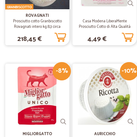
GRANBISCOTTO
ROVAGNATI
Prosciutto cotto Granbiscotto
Casa Modena LiberaMente
Rovagnati intero kg.8,3 circa
Prosciutto Cotto di Alta Qualità
Magro 110 gr.
218,45 €
4,49 €
-8%
-10%
MIGLIORGATTO
AURICCHIO