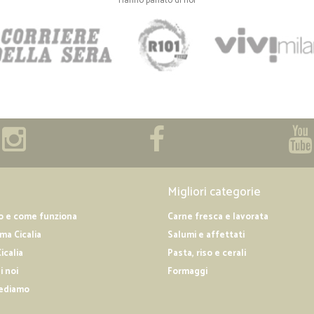
Hanno parlato di noi
Sito scoperto recentrmente per ca
articoli che qui il mio supermercato
a fare shopping
Migliori categorie
o e come funziona
Carne fresca e lavorata
a Cicalia
Salumi e affettati
icalia
Pasta, riso e cerali
i noi
Formaggi
ediamo