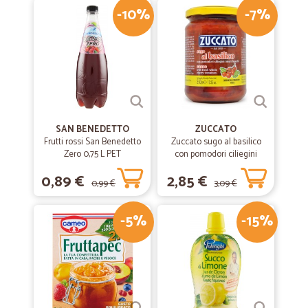
-10%
-7%
SAN BENEDETTO
ZUCCATO
Frutti rossi San Benedetto
Zuccato sugo al basilico
Zero 0,75 L PET
con pomodori ciliegini
interi freschi gr.370
0,89 €
2,85 €
0,99 €
3,09 €
-5%
-15%