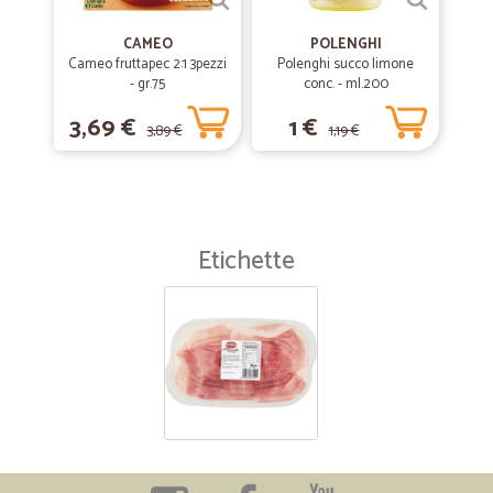
CAMEO
POLENGHI
Cameo fruttapec 2:1 3pezzi
Polenghi succo limone
- gr.75
conc. - ml.200
3,69 €
1 €
3,89 €
1,19 €
Etichette