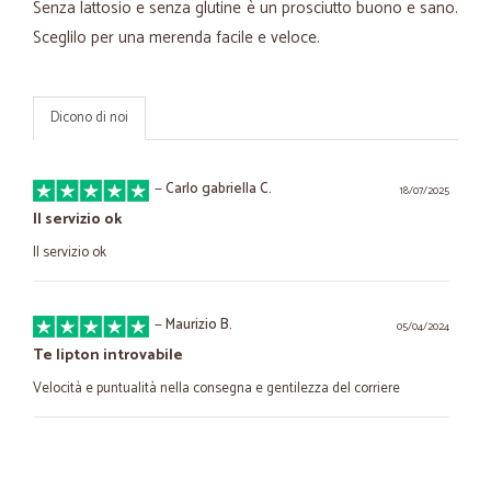
Senza lattosio e senza glutine è un prosciutto buono e sano.
Sceglilo per una merenda facile e veloce.
Dicono di noi
—
Carlo gabriella C.
18/07/2025
Il servizio ok
Il servizio ok
—
Maurizio B.
05/04/2024
Te lipton introvabile
Velocità e puntualità nella consegna e gentilezza del corriere
—
Davide R.
22/12/2021