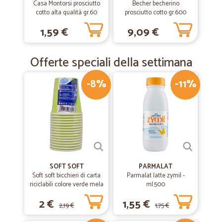
Casa Montorsi prosciutto
Becher becherino
—
Francesco C.
20/04/2019
cotto alta qualità gr.60
prosciutto cotto gr.600
Ottimo
1,59 €
9,09 €
Ottimo! L'unica cosa che non mi è piaciuto è stato di aver pagato il
corriere. Doveva essere gratuito.
Offerte speciali della settimana
-8%
-11%
SOFT SOFT
PARMALAT
Soft soft bicchieri di carta
Parmalat latte zymil -
riciclabili colore verde mela
ml.500
cl.20 pz.15
2 €
1,55 €
2,19 €
1,75 €