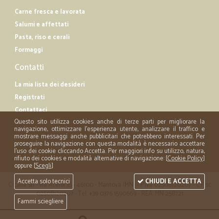
Carne fresca e lavorata
Salumi e affettati
Pasta, riso e cerali
Formaggi
Contatti
La mia lista dei desideri
Registrati
Contattaci
Questo sito utilizza cookies anche di terze parti per migliorare la
navigazione, ottimizzare l'esperienza utente, analizzare il traffico e
mostrare messaggi anche pubblicitari che potrebbero interessati. Per
proseguire la navigazione con questa modalità è necessario accettare
l'uso dei cookie cliccando Accetta. Per maggiori info su utilizzo, natura,
rifiuto dei cookies e modalità alternative di navigazione: [
Cookie Policy
]
oppure [
Scegli
]
Accetta solo tecnici
CHIUDI E ACCETTA
Cicalia srl - via Acerbi 35 - 46100 - Mantova (MN) - P.iva 02508120207 - C.Fisc
02508120207 - Tel. +39 0376 1590669 - REA: MN 258721
Fammi sciegliere