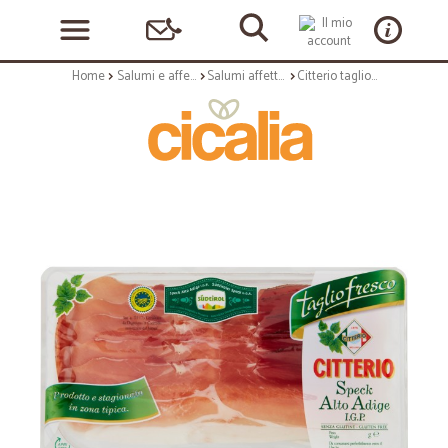
Home
Salumi e affettati
Salumi affettati
Citterio taglio fresco Speck Alto Adige IGP gr.70