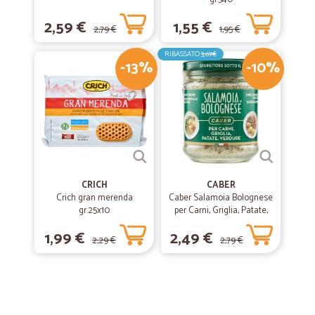
2,59 €
1,55 €
2,79 €
1,95 €
RIBASSATO
3,69€
-13%
-10%
CRICH
CABER
Crich gran merenda
Caber Salamoia Bolognese
gr.25x10
per Carni, Griglia, Patate,
Verdure 200 gr.
1,99 €
2,49 €
2,29 €
2,79 €