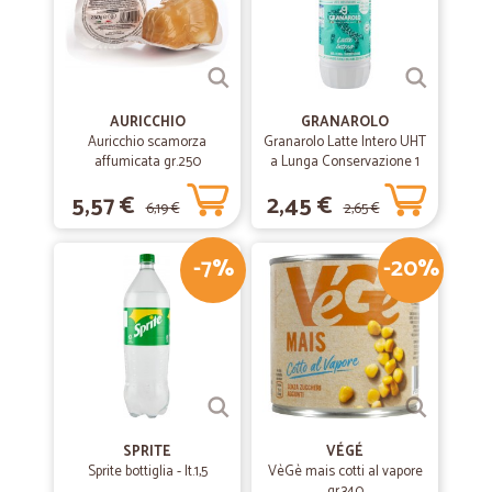
AURICCHIO
GRANAROLO
Auricchio scamorza
Granarolo Latte Intero UHT
affumicata gr.250
a Lunga Conservazione 1
Lt.
5,57 €
2,45 €
6,19 €
2,65 €
-7%
-20%
SPRITE
VÉGÉ
Sprite bottiglia - lt.1,5
VèGè mais cotti al vapore
gr.340