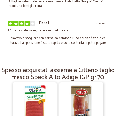
Bottigli in vetro male isolare mancanza di etichetta “fragile” “vetro”
infatti una bottiglia rotta
—
Elena L.
14/11/2022
E' piacevole scegliere con calma da…
E' piacevole scegliere con calma da catalogo, l'uso del sito è facile ed
intuitivo. La spedizione è stata rapida e sono contenta di poter pagare
con bonifico dato che non tutti i siti accettano questa modalità di
pagamento. Peccato che alcuni prezzi siano eccessivi e non ci sia
modalità di azzerare le spese di spedizione.
Spesso acquistati assieme a Citterio taglio
—
Mirella B.
fresco Speck Alto Adige IGP gr.70
25/05/2022
tutto ok
tutto ok, grazie
—
Claudia R.
18/01/2021
Fornitore serio,spedizione…