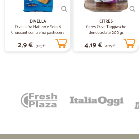
DIVELLA
CITRES
Divella fra Mattino e Sera 6
Citres Olive Taggiasche
Croissant con crema pasticcera
denocciolate 200 gr.
270 gr.
2,9 €
4,19 €
3,25 €
4,79 €