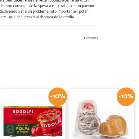
ata Semplicemente Perfetta ! Soddisfacente da tutti i
zo hanno consegnato la spesa a mio fratello in un paesino
! Risolvendo x me un problema mto importante .. poter
fare .. qualche prezzo al di sopra della media
18/03/2025
gna
.
28/08/2023
imo…
allaggio e puntuali
-10%
-10%
20/10/2022