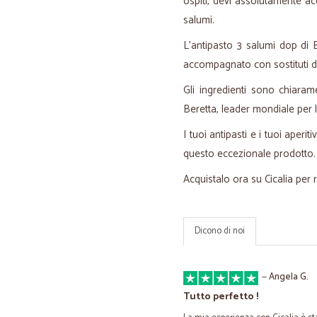
ospiti, devi assolutamente acq
salumi.
L'antipasto 3 salumi dop di B
accompagnato con sostituti de
Gli ingredienti sono chiarame
Beretta, leader mondiale per l
I tuoi antipasti e i tuoi aper
questo eccezionale prodotto.
Acquistalo ora su Cicalia per 
Dicono di noi
—
Angela G.
Tutto perfetto !