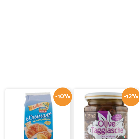
-10%
-12%