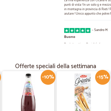
La mia esperienza con Cicalia è st
punti di vista ! In un solo g e mez
in montagna in provincia di Rieti 
aiutare ! Unico appunto che potrei 
—
Sandro M.
Buono
Prodotto ottimo Rapidità di conse
—
Valentina N
Offerte speciali della settimana
Prodotti arrivati con un ott
Prodotti arrivati con un ottimo imb
-10%
-15%
—
Fabrizio P.
tutto ok ottimo
tutto ok ottimo