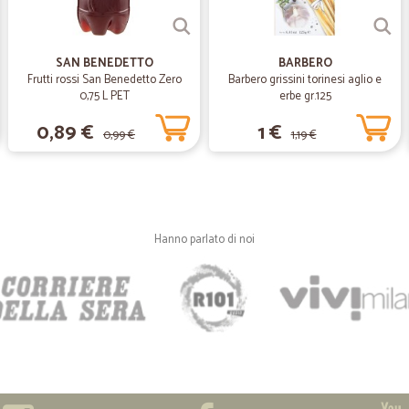
—
Piera C.
SAN BENEDETTO
BARBERO
TUTTO PERFETTO E COME 
Frutti rossi San Benedetto Zero
Barbero grissini torinesi aglio e
TUTTO PERFETTO E COME DA P
0,75 L PET
erbe gr.125
0,89 €
1 €
0,99 €
1,19 €
—
Arianna L.
Professionale ed efficiente
Usato il sito Cicalia per la prima vo
consegna avvenuta nel giorno prom
Hanno parlato di noi
telefono per passare un messaggio,
Cicalia 3-4 volte al mese.
—
Marco C.
Spedizione tempestiva e pro
Spedizione tempestiva e prodotti d