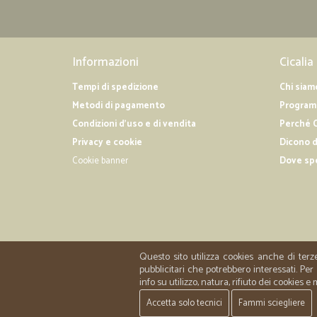
Informazioni
Cicalia
Tempi di spedizione
Chi siam
Metodi di pagamento
Programm
Condizioni d'uso e di vendita
Perché C
Privacy e cookie
Dicono d
Cookie banner
Dove sp
Questo sito utilizza cookies anche di terz
pubblicitari che potrebbero interessati. P
info su utilizzo, natura, rifiuto dei cookies e
Accetta solo tecnici
Fammi sciegliere