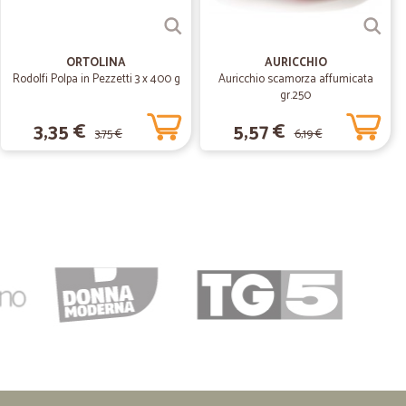
12/02/2021
ORTOLINA
AURICCHIO
DA PROGRAMMA
Rodolfi Polpa in Pezzetti 3 x 400 g
Auricchio scamorza affumicata
ROGRAMMA
gr.250
3,35 €
5,57 €
3,75 €
6,19 €
27/09/2020
lta e sono soddisfatta. L'ordine facile da fare e la
esso. Le ragazze del personale con cui ho parlato al
 sono state entrambe cordiali ed efficienti. Grazie. Userò
01/10/2020
dotti di…
i ottima qualità