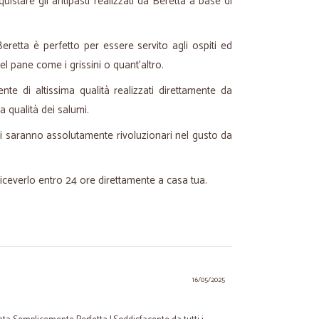
uistare gli antipasti realizzati da Beretta a base di
eretta è perfetto per essere servito agli ospiti ed
l pane come i grissini o quant'altro.
nte di altissima qualità realizzati direttamente da
a qualità dei salumi.
itivi saranno assolutamente rivoluzionari nel gusto da
riceverlo entro 24 ore direttamente a casa tua.
16/05/2025