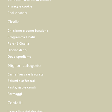
Condizioni d'uso e di vendita
Privacy e cookie
Cookie banner
Cicalia
Chi siamo e come funziona
Programma Cicalia
Perché Cicalia
Dicono di noi
Dove spediamo
Migliori categorie
Carne fresca e lavorata
Salumi e affettati
Pasta, riso e cerali
Formaggi
Contatti
La mia lista dei desideri