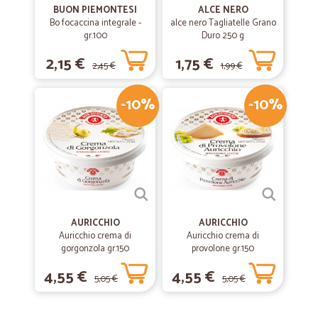
BUON PIEMONTESI
ALCE NERO
Bo focaccina integrale -
alce nero Tagliatelle Grano
gr.100
Duro 250 g
2,15 €
1,75 €
2,45 €
1,99 €
-10%
-10%
AURICCHIO
AURICCHIO
Auricchio crema di
Auricchio crema di
gorgonzola gr.150
provolone gr.150
4,55 €
4,55 €
5,05 €
5,05 €