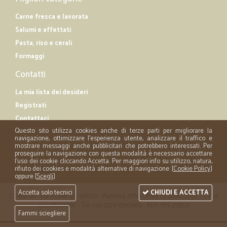
Carne fresca e lavorata
Salumi e affettati
Pasta, riso e cerali
Formaggi
Contatti
La mia lista dei desideri
Registrati
Contattaci
Questo sito utilizza cookies anche di terze parti per migliorare la
navigazione, ottimizzare l'esperienza utente, analizzare il traffico e
mostrare messaggi anche pubblicitari che potrebbero interessati. Per
proseguire la navigazione con questa modalità è necessario accettare
l'uso dei cookie cliccando Accetta. Per maggiori info su utilizzo, natura,
rifiuto dei cookies e modalità alternative di navigazione: [
Cookie Policy
]
oppure [
Scegli
]
Accetta solo tecnici
CHIUDI E ACCETTA
Cicalia srl - via Acerbi 35 - 46100 - Mantova (MN) - P.iva 02508120207 - C.Fisc
02508120207 - Tel. +39 0376 1590669 - REA: MN 258721
Fammi sciegliere