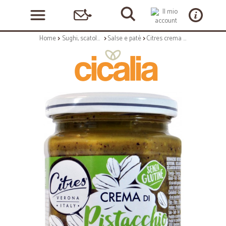
Home
Sughi, scatolame e condimenti
Salse e patè
Citres crema pistacchio salato gr.200