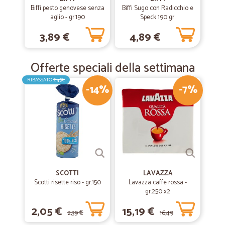
Biffi pesto genovese senza
Biffi Sugo con Radicchio e
aglio - gr.190
Speck 190 gr.
3,89 €
4,89 €
Offerte speciali della settimana
RIBASSATO
2,45€
-14%
-7%
SCOTTI
LAVAZZA
Scotti risette riso - gr.150
Lavazza caffe rossa -
gr.250 x2
2,05 €
15,19 €
2,39 €
16,49