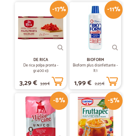
-17%
-11%
€
DE RICA
BIOFORM
De rica polpa pronta -
Bioform plus disinfettante -
gr.400 x3
lt.1
3,29 €
1,99 €
3,99 €
2,25 €
-8%
-5%