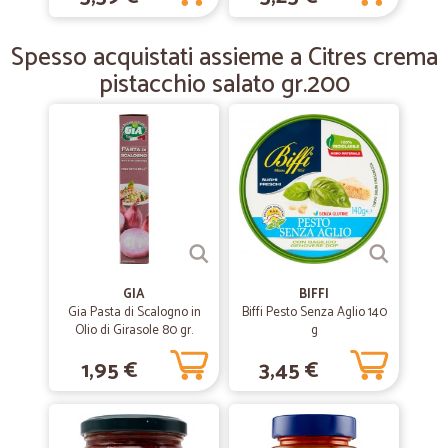
Era la prima volta che acquistavo su questo sito. Prodotti arrivati dopo
pochissimi giorni, tutto in ottimo stato nonostante vi fossero tre
Spesso acquistati assieme a Citres crema
bottiglie di vino imballate alla perfezione e i panettoni. Prezzi nella
norma. Comprero sicuramente di nuovo.
pistacchio salato gr.200
GIA
BIFFI
Gia Pasta di Scalogno in
Biffi Pesto Senza Aglio 140
Olio di Girasole 80 gr.
g
1,95 €
3,45 €