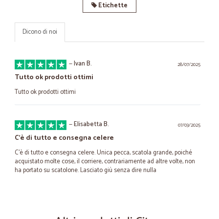
Etichette
Dicono di noi
—
Ivan B.
28/07/2025
Tutto ok prodotti ottimi
Tutto ok prodotti ottimi
—
Elisabetta B.
07/03/2025
C'è di tutto e consegna celere
C'è di tutto e consegna celere. Unica pecca, scatola grande, poiché
acquistato molte cose, il corriere, contrariamente ad altre volte, non
ha portato su scatolone. Lasciato giù senza dire nulla
—
Settimio T.
07/06/2023
apprezzo la puntualità