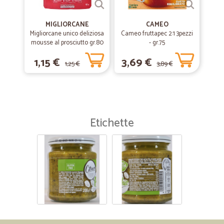
MIGLIORCANE
CAMEO
Migliorcane unico deliziosa
Cameo fruttapec 2:1 3pezzi
mousse al prosciutto gr.80
- gr.75
1,15 €
3,69 €
1,25 €
3,89 €
Etichette