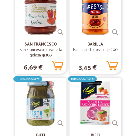
SAN FRANCESCO
BARILLA
San Francesco bruschetta
Barilla pesto rosso - gr.200
golosa gr.180
6,69 €
3,45 €
RIBASSATO
4,45€
RIBASSATO
5,25€
BIFFI
BIFFI