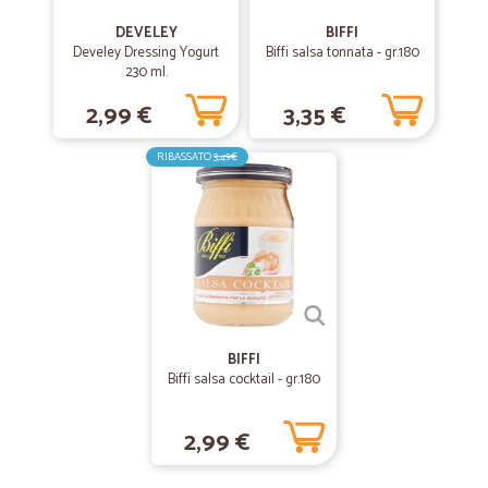
DEVELEY
BIFFI
Develey Dressing Yogurt
Biffi salsa tonnata - gr.180
230 ml.
2,99 €
3,35 €
RIBASSATO
3,49€
BIFFI
Biffi salsa cocktail - gr.180
2,99 €