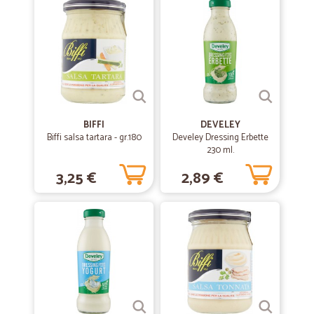
BIFFI
DEVELEY
Biffi salsa tartara - gr.180
Develey Dressing Erbette
230 ml.
3,25 €
2,89 €