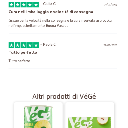
—
Giulia G.
07/04/2023
Cura nell'imballaggio e velocità di consegna
Grazie per la velocità nella consegna e la cura riservata ai prodotti
nell'impacchettamento. Buona Pasqua
—
Paola C.
22/09/2020
Tutto perfetto
Tutto perfetto
—
Pietro S.
12/07/2020
Ultrarapidi!!!!!!
Altri prodotti di VéGé
Ultrarapidi!!!!!!
—
Luciano M.
28/11/2019
AFFIDABILE