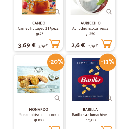
CAMEO
AURICCHIO
Cameo fruttapec 2:1 3pezzi
Auricchio ricotta fresca
- gr.75
gr.250
3,69 €
2,6 €
3,89 €
2,89 €
-20%
-13%
MONARDO
BARILLA
Monardo biscotti al cocco
Barilla n.42 lumachine -
gr.100
gr.500