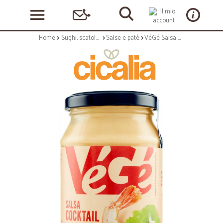
Home
Sughi, scatolame e condimenti
Salse e patè
VéGé Salsa Cocktail 240 g