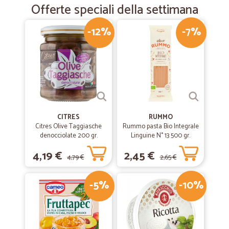
Offerte speciali della settimana
-12%
-7%
CITRES
RUMMO
Citres Olive Taggiasche
Rummo pasta Bio Integrale
denocciolate 200 gr.
Linguine N° 13 500 gr.
4,19 €
2,45 €
4,79 €
2,65 €
-5%
-10%